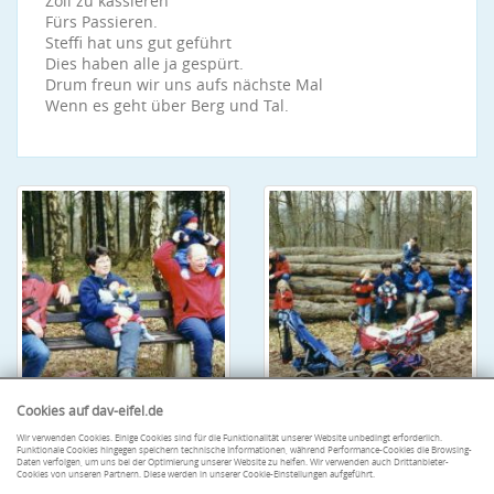
Zoll zu kassieren
Fürs Passieren.
Steffi hat uns gut geführt
Dies haben alle ja gespürt.
Drum freun wir uns aufs nächste Mal
Wenn es geht über Berg und Tal.
Cookies auf dav-eifel.de
Wir verwenden Cookies. Einige Cookies sind für die Funktionalität unserer Website unbedingt erforderlich.
Funktionale Cookies hingegen speichern technische Informationen, während Performance-Cookies die Browsing-
Daten verfolgen, um uns bei der Optimierung unserer Website zu helfen. Wir verwenden auch Drittanbieter-
Cookies von unseren Partnern. Diese werden in unserer Cookie-Einstellungen aufgeführt.