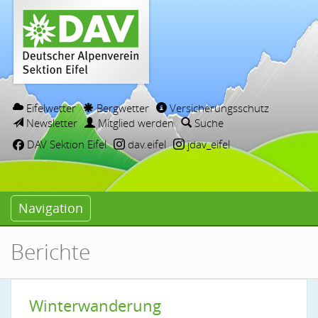
Eifelwetter
Bergwetter
Versicherungsschutz
Newsletter
Mitglied werden
Suche
DAV Sektion Eifel
dav.eifel
jdav_eifel
Navigation
Berichte
Winterwanderung