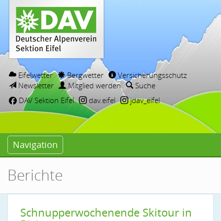
Eifelwetter
Bergwetter
Versicherungsschutz
Newsletter
Mitglied werden
Suche
DAV Sektion Eifel
dav.eifel
jdav_eifel
Navigation
Berichte
Schnupperwochenende Skitour in