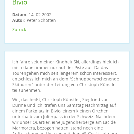
Bivio
Datum:
14. 02 2002
Autor:
Peter Schotten
Zurück
Ich fahre seit meiner Kindheit Ski, allerdings hielt ich
mich dabei immer nur auf der Piste auf. Da das
Tourengehen mich seit längerem schon interessiert,
entschloss ich mich an dem "Schnupperwochenende
Skitouren" unter der Leitung von Christoph Künstler
teilzunehmen.
Wir, das heißt, Christoph Künstler, Siegfried von
Durme und ich, trafen uns Samstag Nachmittag auf
einem Parkplatz in Bivio, einem kleinen Örtchen
unterhalb vom Julierpass in der Schweiz. Nachdem
wir unser Quartier, eine Jugendherberge am Lac de
Marmorera, bezogen hatten, stand noch eine
Auffrischung im Umgang mit dem VS-Gerät auf dem