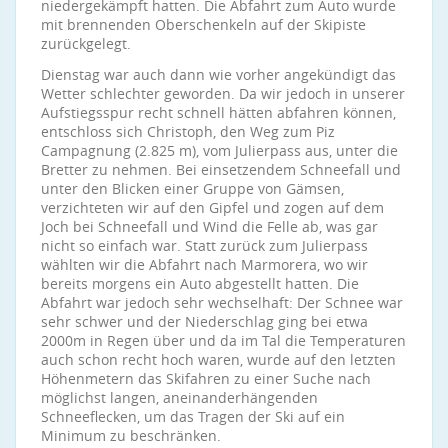
niedergekämpft hatten. Die Abfahrt zum Auto wurde
mit brennenden Oberschenkeln auf der Skipiste
zurückgelegt.
Dienstag war auch dann wie vorher angekündigt das
Wetter schlechter geworden. Da wir jedoch in unserer
Aufstiegsspur recht schnell hätten abfahren können,
entschloss sich Christoph, den Weg zum Piz
Campagnung (2.825 m), vom Julierpass aus, unter die
Bretter zu nehmen. Bei einsetzendem Schneefall und
unter den Blicken einer Gruppe von Gämsen,
verzichteten wir auf den Gipfel und zogen auf dem
Joch bei Schneefall und Wind die Felle ab, was gar
nicht so einfach war. Statt zurück zum Julierpass
wählten wir die Abfahrt nach Marmorera, wo wir
bereits morgens ein Auto abgestellt hatten. Die
Abfahrt war jedoch sehr wechselhaft: Der Schnee war
sehr schwer und der Niederschlag ging bei etwa
2000m in Regen über und da im Tal die Temperaturen
auch schon recht hoch waren, wurde auf den letzten
Höhenmetern das Skifahren zu einer Suche nach
möglichst langen, aneinanderhängenden
Schneeflecken, um das Tragen der Ski auf ein
Minimum zu beschränken.