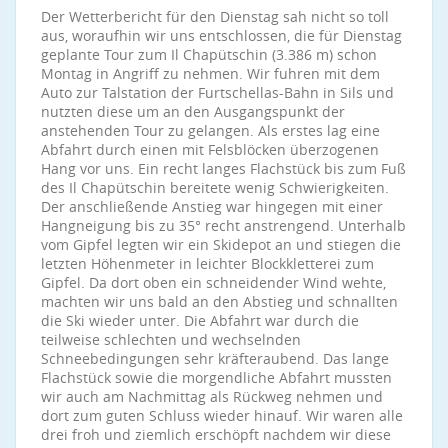
Der Wetterbericht für den Dienstag sah nicht so toll
aus, woraufhin wir uns entschlossen, die für Dienstag
geplante Tour zum Il Chapütschin (3.386 m) schon
Montag in Angriff zu nehmen. Wir fuhren mit dem
Auto zur Talstation der Furtschellas-Bahn in Sils und
nutzten diese um an den Ausgangspunkt der
anstehenden Tour zu gelangen. Als erstes lag eine
Abfahrt durch einen mit Felsblöcken überzogenen
Hang vor uns. Ein recht langes Flachstück bis zum Fuß
des Il Chapütschin bereitete wenig Schwierigkeiten.
Der anschließende Anstieg war hingegen mit einer
Hangneigung bis zu 35° recht anstrengend. Unterhalb
vom Gipfel legten wir ein Skidepot an und stiegen die
letzten Höhenmeter in leichter Blockkletterei zum
Gipfel. Da dort oben ein schneidender Wind wehte,
machten wir uns bald an den Abstieg und schnallten
die Ski wieder unter. Die Abfahrt war durch die
teilweise schlechten und wechselnden
Schneebedingungen sehr kräfteraubend. Das lange
Flachstück sowie die morgendliche Abfahrt mussten
wir auch am Nachmittag als Rückweg nehmen und
dort zum guten Schluss wieder hinauf. Wir waren alle
drei froh und ziemlich erschöpft nachdem wir diese