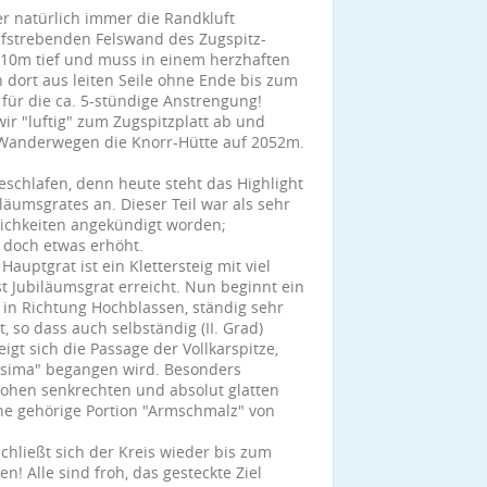
r natürlich immer die Randkluft
ufstrebenden Felswand des Zugspitz-
a. 10m tief und muss in einem herzhaften
ort aus leiten Seile ohne Ende bis zum
für die ca. 5-stündige Anstrengung!
ir "luftig" zum Zugspitzplatt ab und
 Wanderwegen die Knorr-Hütte auf 2052m.
eschlafen, denn heute steht das Highlight
äumsgrates an. Dieser Teil war als sehr
ichkeiten angekündigt worden;
r doch etwas erhöht.
auptgrat ist ein Klettersteig mit viel
st Jubiläumsgrat erreicht. Nun beginnt ein
 in Richtung Hochblassen, ständig sehr
 so dass auch selbständig (II. Grad)
eigt sich die Passage der Vollkarspitze,
tissima" begangen wird. Besonders
hohen senkrechten und absolut glatten
ine gehörige Portion "Armschmalz" von
hließt sich der Kreis wieder bis zum
! Alle sind froh, das gesteckte Ziel