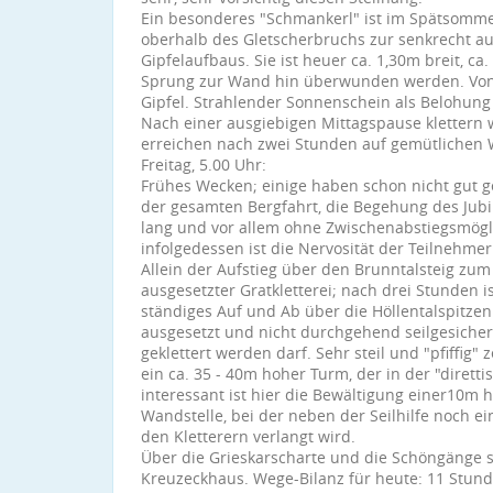
Ein besonderes "Schmankerl" ist im Spätsomme
oberhalb des Gletscherbruchs zur senkrecht a
Gipfelaufbaus. Sie ist heuer ca. 1,30m breit, c
Sprung zur Wand hin überwunden werden. Von d
Gipfel. Strahlender Sonnenschein als Belohung 
Nach einer ausgiebigen Mittagspause klettern w
erreichen nach zwei Stunden auf gemütlichen
Freitag, 5.00 Uhr:
Frühes Wecken; einige haben schon nicht gut g
der gesamten Bergfahrt, die Begehung des Jubil
lang und vor allem ohne Zwischenabstiegsmögl
infolgedessen ist die Nervosität der Teilnehme
Allein der Aufstieg über den Brunntalsteig zum H
ausgesetzter Gratkletterei; nach drei Stunden i
ständiges Auf und Ab über die Höllentalspitzen
ausgesetzt und nicht durchgehend seilgesichert,
geklettert werden darf. Sehr steil und "pfiffig" z
ein ca. 35 - 40m hoher Turm, der in der "diret
interessant ist hier die Bewältigung einer10m 
Wandstelle, bei der neben der Seilhilfe noch e
den Kletterern verlangt wird.
Über die Grieskarscharte und die Schöngänge sc
Kreuzeckhaus. Wege-Bilanz für heute: 11 Stunden