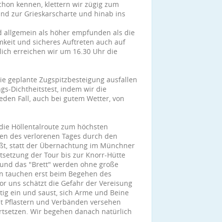
chon kennen, klettern wir zügig zum
and zur Grieskarscharte und hinab ins
rd allgemein als höher empfunden als die
eit und sicheres Auftreten auch auf
lich erreichen wir um 16.30 Uhr die
ie geplante Zugspitzbesteigung ausfallen
s-Dichtheitstest, indem wir die
eden Fall, auch bei gutem Wetter, von
 die Höllentalroute zum höchsten
en des verlorenen Tages durch den
eißt, statt der Übernachtung im Münchner
rtsetzung der Tour bis zur Knorr-Hütte
" und das "Brett" werden ohne große
en tauchen erst beim Begehen des
 vor uns schätzt die Gefahr der Vereisung
htig ein und saust, sich Arme und Beine
Mit Pflastern und Verbänden versehen
rtsetzen. Wir begehen danach natürlich