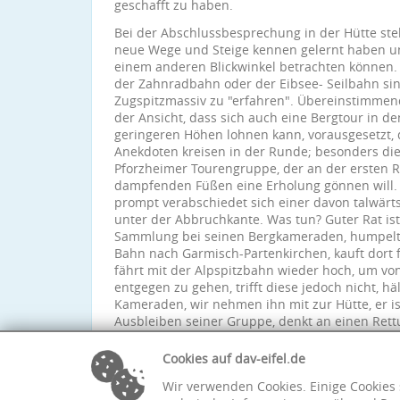
geschafft zu haben.
Bei der Abschlussbesprechung in der Hütte stell
neue Wege und Steige kennen gelernt haben un
einem anderen Blickwinkel betrachten können. 
der Zahnradbahn oder der Eibsee- Seilbahn sin
Zugspitzmassiv zu "erfahren". Übereinstimmen
der Ansicht, dass sich auch eine Bergtour in d
geringeren Höhen lohnen kann, vorausgesetzt, d
Anekdoten kreisen in der Runde; besonders die
Pforzheimer Tourengruppe, der an der ersten R
dampfenden Füßen eine Erholung gönnen will. Er
prompt verabschiedet sich einer davon talwärts,
unter der Abbruchkante. Was tun? Guter Rat ist 
Sammlung bei seinen Bergkameraden, humpelt al
Bahn nach Garmisch-Partenkirchen, kauft dort f
fährt mit der Alpspitzbahn wieder hoch, um vo
entgegen zu gehen, trifft diese jedoch nicht, hä
Kameraden, wir nehmen ihn mit zur Hütte, er i
Ausbleiben seiner Gruppe, denkt an einen Rett
schließlich tauchen seine Leute aus der Dunkelh
Stunden benötigt!
Cookies auf dav-eifel.de
Wir verwenden Cookies. Einige Cookies 