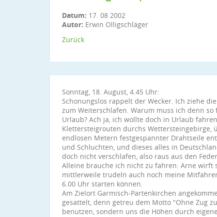
Datum:
17. 08 2002
Autor:
Erwin Olligschläger
Zurück
Sonntag, 18. August, 4.45 Uhr:
Schonungslos rappelt der Wecker. Ich ziehe di
zum Weiterschlafen. Warum muss ich denn so fr
Urlaub? Ach ja, ich wollte doch in Urlaub fahren
Klettersteigrouten durchs Wettersteingebirge, ü
endlosen Metern festgespannter Drahtseile ent
und Schluchten, und dieses alles in Deutschla
doch nicht verschlafen, also raus aus den Fede
Alleine brauche ich nicht zu fahren: Arne wirft
mittlerweile trudeln auch noch meine Mitfahre
6.00 Uhr starten können.
Am Zielort Garmisch-Partenkirchen angekommen
gesattelt, denn getreu dem Motto "Ohne Zug zu
benutzen, sondern uns die Höhen durch eigene