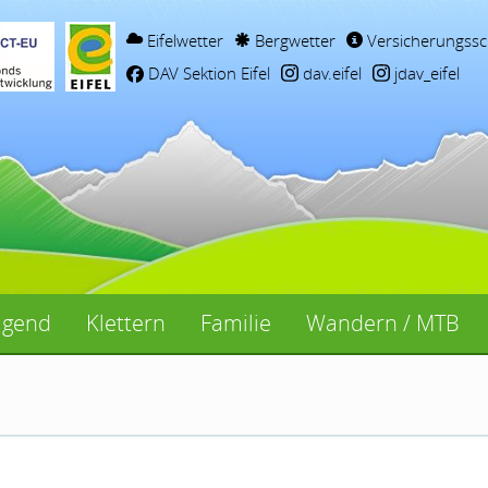
Eifelwetter
Bergwetter
Versicherungssc
DAV Sektion Eifel
dav.eifel
jdav_eifel
ugend
Klettern
Familie
Wandern / MTB