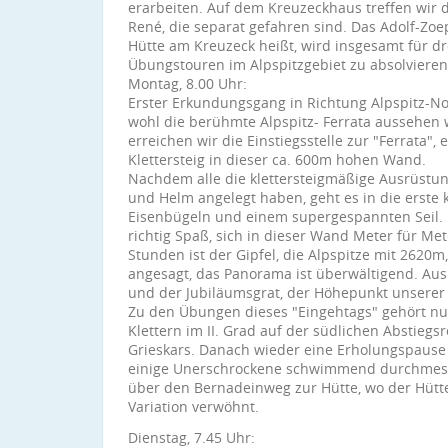
erarbeiten. Auf dem Kreuzeckhaus treffen wir 
René, die separat gefahren sind. Das Adolf-Zoe
Hütte am Kreuzeck heißt, wird insgesamt für dr
Übungstouren im Alpspitzgebiet zu absolvieren
Montag, 8.00 Uhr:
Erster Erkundungsgang in Richtung Alpspitz-No
wohl die berühmte Alpspitz- Ferrata aussehen 
erreichen wir die Einstiegsstelle zur "Ferrata", 
Klettersteig in dieser ca. 600m hohen Wand.
Nachdem alle die klettersteigmäßige Ausrüstung
und Helm angelegt haben, geht es in die erste 
Eisenbügeln und einem supergespannten Seil. 
richtig Spaß, sich in dieser Wand Meter für Me
Stunden ist der Gipfel, die Alpspitze mit 2620m,
angesagt, das Panorama ist überwältigend. Aus
und der Jubiläumsgrat, der Höhepunkt unserer 
Zu den Übungen dieses "Eingehtags" gehört nu
Klettern im II. Grad auf der südlichen Abstieg
Grieskars. Danach wieder eine Erholungspause
einige Unerschrockene schwimmend durchmes
über den Bernadeinweg zur Hütte, wo der Hütten
Variation verwöhnt.
Dienstag, 7.45 Uhr: