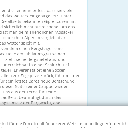
en die Teilnehmer fest, dass sie viele
d das Wettersteingebirge jetzt unter
Die allseits bekannten Gipfeltouren mit
d sicherlich nicht ausreichend, um das
d ist man beim abendlichen "Absacker"
en deutschen Alpen in vergleichbar
as Wetter spielt mit.
 von dem einen Bergsteiger einer
aststelle am Jubiläumsgrat seinen
 zieht seine Bergstiefel aus, und -
 unerreichbar in einer Schlucht tief
teuer! Er veranstaltet eine Socken-
lein zur Zugspitze zurück, fährt mit der
ür sein letztes Bares neue Bergschuhe,
n dieser Seite seiner Gruppe wieder
lt uns aus der Ferne für seine
st äußerst beunruhigt durch das
ungseinsatz der Bergwacht, aber
eit auf. Sie hatten für den Grat 16
sind für die Funktionalität unserer Website unbedingt erforderlic