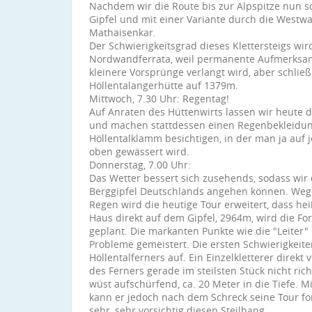
Nachdem wir die Route bis zur Alpspitze nun s
Gipfel und mit einer Variante durch die Westw
Mathaisenkar.
Der Schwierigkeitsgrad dieses Klettersteigs wi
Nordwandferrata, weil permanente Aufmerksamk
kleinere Vorsprünge verlangt wird, aber schließ
Höllentalangerhütte auf 1379m.
Mittwoch, 7.30 Uhr: Regentag!
Auf Anraten des Hüttenwirts lassen wir heute d
und machen stattdessen einen Regenbekleidung
Höllentalklamm besichtigen, in der man ja auf j
oben gewässert wird.
Donnerstag, 7.00 Uhr:
Das Wetter bessert sich zusehends, sodass wir
Berggipfel Deutschlands angehen können. Weg
Regen wird die heutige Tour erweitert, dass h
Haus direkt auf dem Gipfel, 2964m, wird die Fo
geplant. Die markanten Punkte wie die "Leiter
Probleme gemeistert. Die ersten Schwierigkeit
Höllentalferners auf. Ein Einzelkletterer direkt
des Ferners gerade im steilsten Stück nicht ric
wüst aufschürfend, ca. 20 Meter in die Tiefe. 
kann er jedoch nach dem Schreck seine Tour fo
sehr, sehr vorsichtig diesen Steilhang.