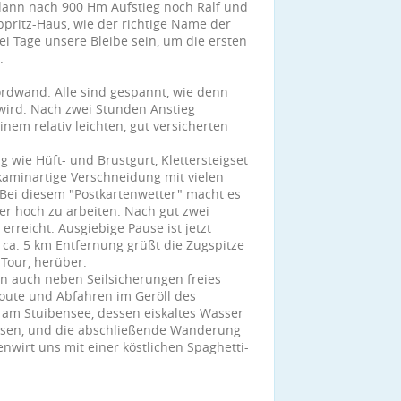
dann nach 900 Hm Aufstieg noch Ralf und
ppritz-Haus, wie der richtige Name der
ei Tage unsere Bleibe sein, um die ersten
.
rdwand. Alle sind gespannt, wie denn
wird. Nach zwei Stunden Anstieg
einem relativ leichten, gut versicherten
 wie Hüft- und Brustgurt, Klettersteigset
kaminartige Verschneidung mit vielen
Bei diesem "Postkartenwetter" macht es
ter hoch zu arbeiten. Nach gut zwei
 erreicht. Ausgiebige Pause ist jetzt
 ca. 5 km Entfernung grüßt die Zugspitze
Tour, herüber.
n auch neben Seilsicherungen freies
sroute und Abfahren im Geröll des
 am Stuibensee, dessen eiskaltes Wasser
sen, und die abschließende Wanderung
wirt uns mit einer köstlichen Spaghetti-