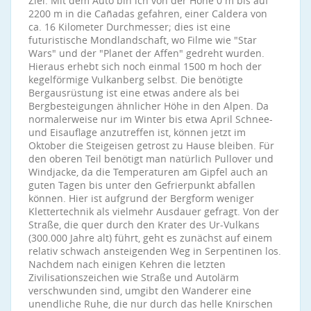
Ziel. Mit dem Auto bin ich von der Höhe 0 m bis auf
2200 m in die Cañadas gefahren, einer Caldera von
ca. 16 Kilometer Durchmesser; dies ist eine
futuristische Mondlandschaft, wo Filme wie "Star
Wars" und der "Planet der Affen" gedreht wurden.
Hieraus erhebt sich noch einmal 1500 m hoch der
kegelförmige Vulkanberg selbst. Die benötigte
Bergausrüstung ist eine etwas andere als bei
Bergbesteigungen ähnlicher Höhe in den Alpen. Da
normalerweise nur im Winter bis etwa April Schnee-
und Eisauflage anzutreffen ist, können jetzt im
Oktober die Steigeisen getrost zu Hause bleiben. Für
den oberen Teil benötigt man natürlich Pullover und
Windjacke, da die Temperaturen am Gipfel auch an
guten Tagen bis unter den Gefrierpunkt abfallen
können. Hier ist aufgrund der Bergform weniger
Klettertechnik als vielmehr Ausdauer gefragt. Von der
Straße, die quer durch den Krater des Ur-Vulkans
(300.000 Jahre alt) führt, geht es zunächst auf einem
relativ schwach ansteigenden Weg in Serpentinen los.
Nachdem nach einigen Kehren die letzten
Zivilisationszeichen wie Straße und Autolärm
verschwunden sind, umgibt den Wanderer eine
unendliche Ruhe, die nur durch das helle Knirschen