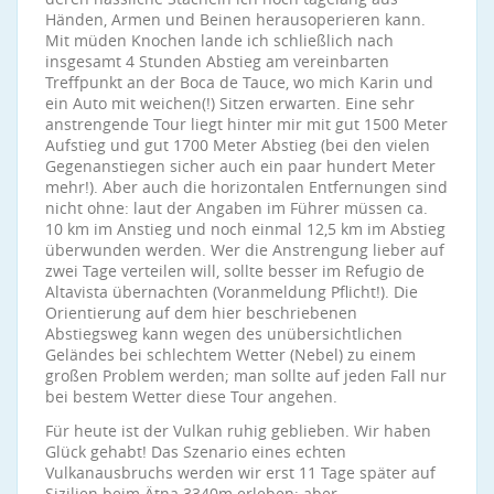
Händen, Armen und Beinen herausoperieren kann.
Mit müden Knochen lande ich schließlich nach
insgesamt 4 Stunden Abstieg am vereinbarten
Treffpunkt an der Boca de Tauce, wo mich Karin und
ein Auto mit weichen(!) Sitzen erwarten. Eine sehr
anstrengende Tour liegt hinter mir mit gut 1500 Meter
Aufstieg und gut 1700 Meter Abstieg (bei den vielen
Gegenanstiegen sicher auch ein paar hundert Meter
mehr!). Aber auch die horizontalen Entfernungen sind
nicht ohne: laut der Angaben im Führer müssen ca.
10 km im Anstieg und noch einmal 12,5 km im Abstieg
überwunden werden. Wer die Anstrengung lieber auf
zwei Tage verteilen will, sollte besser im Refugio de
Altavista übernachten (Voranmeldung Pflicht!). Die
Orientierung auf dem hier beschriebenen
Abstiegsweg kann wegen des unübersichtlichen
Geländes bei schlechtem Wetter (Nebel) zu einem
großen Problem werden; man sollte auf jeden Fall nur
bei bestem Wetter diese Tour angehen.
Für heute ist der Vulkan ruhig geblieben. Wir haben
Glück gehabt! Das Szenario eines echten
Vulkanausbruchs werden wir erst 11 Tage später auf
Sizilien beim Ätna 3340m erleben; aber