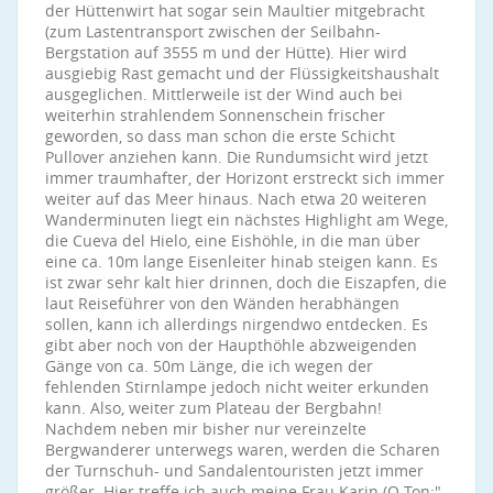
der Hüttenwirt hat sogar sein Maultier mitgebracht
(zum Lastentransport zwischen der Seilbahn-
Bergstation auf 3555 m und der Hütte). Hier wird
ausgiebig Rast gemacht und der Flüssigkeitshaushalt
ausgeglichen. Mittlerweile ist der Wind auch bei
weiterhin strahlendem Sonnenschein frischer
geworden, so dass man schon die erste Schicht
Pullover anziehen kann. Die Rundumsicht wird jetzt
immer traumhafter, der Horizont erstreckt sich immer
weiter auf das Meer hinaus. Nach etwa 20 weiteren
Wanderminuten liegt ein nächstes Highlight am Wege,
die Cueva del Hielo, eine Eishöhle, in die man über
eine ca. 10m lange Eisenleiter hinab steigen kann. Es
ist zwar sehr kalt hier drinnen, doch die Eiszapfen, die
laut Reiseführer von den Wänden herabhängen
sollen, kann ich allerdings nirgendwo entdecken. Es
gibt aber noch von der Haupthöhle abzweigenden
Gänge von ca. 50m Länge, die ich wegen der
fehlenden Stirnlampe jedoch nicht weiter erkunden
kann. Also, weiter zum Plateau der Bergbahn!
Nachdem neben mir bisher nur vereinzelte
Bergwanderer unterwegs waren, werden die Scharen
der Turnschuh- und Sandalentouristen jetzt immer
größer. Hier treffe ich auch meine Frau Karin (O-Ton:"