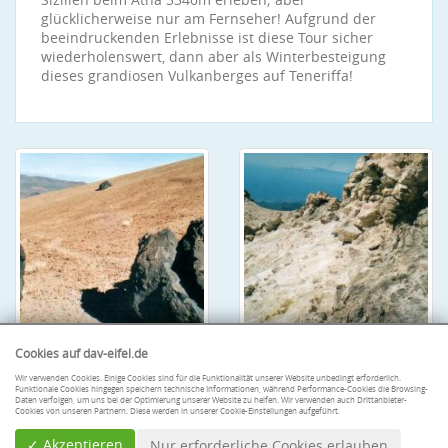
glücklicherweise nur am Fernseher! Aufgrund der
beeindruckenden Erlebnisse ist diese Tour sicher
wiederholenswert, dann aber als Winterbesteigung
dieses grandiosen Vulkanberges auf Teneriffa!
Cookies auf dav-eifel.de
Wir verwenden Cookies. Einige Cookies sind für die Funktionalität unserer Website unbedingt erforderlich.
Funktionale Cookies hingegen speichern technische Informationen, während Performance-Cookies die Browsing-
Daten verfolgen, um uns bei der Optimierung unserer Website zu helfen. Wir verwenden auch Drittanbieter-
Cookies von unseren Partnern. Diese werden in unserer Cookie-Einstellungen aufgeführt.
✓ Akzeptieren
Nur erforderliche Cookies erlauben