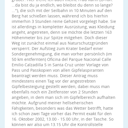
...da bist du ja endlich, wo bleibst du denn so lange?
..."), die sich mit der Seilbahn in 10 Minuten auf den
Berg hat schießen lassen, während ich bis hierhin
immerhin 3 Stunden reine Gehzeit vorgelegt habe. Sie
ist allerdings in kompletter Ausrüstung, was Kleidung
angeht, angetreten, denn sie möchte die letzten 163
Höhenmeter bis zur Spitze mitgehen. Doch dieser
Weg ist zunächst einmal aus Naturschutzgründen
versperrt. Der Aufstieg zum Krater bedarf einer
Sondergenehmigung, die man vorher persönlich (im
50 km entfernten) Oficina del Parque Nacional Calle
Emilio Calzadilla 5 in Santa Cruz unter Vorlage von
Pass und Passkopien von allen Gipfelaspiranten
beantragt werden muss. Dieser Antrag muss
mindestens einen Tag vor der angestrebten
Gipfelbesteigung gestellt werden; dabei muss man
ebenfalls noch ein Zeitfenster von 2 Stunden
angeben, in dem man sich im Gipfelbereich aufhalten
möchte. Aufgrund meiner hellseherischen
Fähigkeiten, besonders was das Wetter betrifft, hatte
ich schon zwei Tage vorher das Permit exakt für den
16. Oktober 2002, 13.00 - 15.00 Uhr, in der Tasche. So
können wir also um 13.15 Uhr die Kontrollstelle