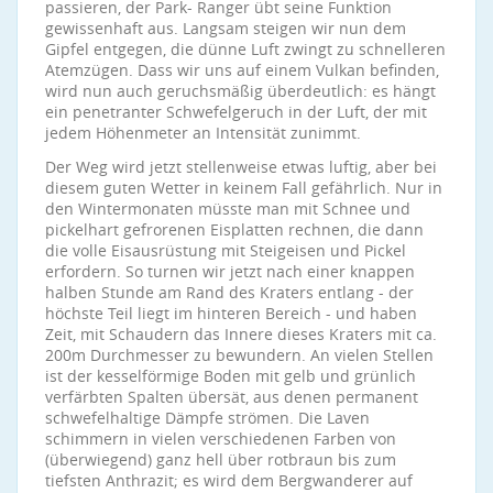
passieren, der Park- Ranger übt seine Funktion
gewissenhaft aus. Langsam steigen wir nun dem
Gipfel entgegen, die dünne Luft zwingt zu schnelleren
Atemzügen. Dass wir uns auf einem Vulkan befinden,
wird nun auch geruchsmäßig überdeutlich: es hängt
ein penetranter Schwefelgeruch in der Luft, der mit
jedem Höhenmeter an Intensität zunimmt.
Der Weg wird jetzt stellenweise etwas luftig, aber bei
diesem guten Wetter in keinem Fall gefährlich. Nur in
den Wintermonaten müsste man mit Schnee und
pickelhart gefrorenen Eisplatten rechnen, die dann
die volle Eisausrüstung mit Steigeisen und Pickel
erfordern. So turnen wir jetzt nach einer knappen
halben Stunde am Rand des Kraters entlang - der
höchste Teil liegt im hinteren Bereich - und haben
Zeit, mit Schaudern das Innere dieses Kraters mit ca.
200m Durchmesser zu bewundern. An vielen Stellen
ist der kesselförmige Boden mit gelb und grünlich
verfärbten Spalten übersät, aus denen permanent
schwefelhaltige Dämpfe strömen. Die Laven
schimmern in vielen verschiedenen Farben von
(überwiegend) ganz hell über rotbraun bis zum
tiefsten Anthrazit; es wird dem Bergwanderer auf