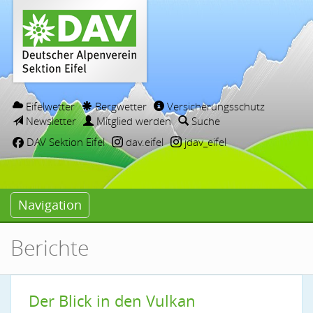
Eifelwetter
Bergwetter
Versicherungsschutz
Newsletter
Mitglied werden
Suche
DAV Sektion Eifel
dav.eifel
jdav_eifel
Navigation
Berichte
Der Blick in den Vulkan