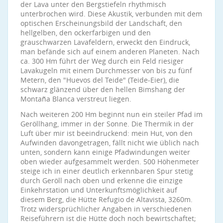
der Lava unter den Bergstiefeln rhythmisch
unterbrochen wird. Diese Akustik, verbunden mit dem
optischen Erscheinungsbild der Landschaft, den
hellgelben, den ockerfarbigen und den
grauschwarzen Lavafeldern, erweckt den Eindruck,
man befände sich auf einem anderen Planeten. Nach
ca. 300 Hm führt der Weg durch ein Feld riesiger
Lavakugeln mit einem Durchmesser von bis zu fünf
Metern, den "Huevos del Teide" (Teide-Eier), die
schwarz glänzend über den hellen Bimshang der
Montaña Blanca verstreut liegen.
Nach weiteren 200 Hm beginnt nun ein steiler Pfad im
Geröllhang, immer in der Sonne. Die Thermik in der
Luft über mir ist beeindruckend: mein Hut, von den
Aufwinden davongetragen, fällt nicht wie üblich nach
unten, sondern kann einige Pfadwindungen weiter
oben wieder aufgesammelt werden. 500 Höhenmeter
steige ich in einer deutlich erkennbaren Spur stetig
durch Geröll nach oben und erkenne die einzige
Einkehrstation und Unterkunftsmöglichkeit auf
diesem Berg, die Hütte Refugio de Altavista, 3260m.
Trotz widersprüchlicher Angaben in verschiedenen
Reiseführern ist die Hütte doch noch bewirtschaftet;