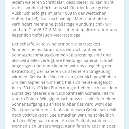
jedem weiteren Schritt klar, dass dieser Vulkan nicht
tot ist, sondern höchstens schläft (der letzte große
Ausbruch erfolgte im Jahr 1909 in der westlichen
Außenflanke!). Nur noch wenige Meter und nichts
verhindert mehr eine großartige Rundumsicht - wir
sind am Gipfel! 3718 Meter über dem direkt unter uns
liegenden tiefblauen Meeresspiegel!
Der scharfe, kalte Wind erinnert uns trotz des
Sonnenscheins daran, dass wir nicht auf einem
Sonntagnachmittag-Sommer-Spaziergang sind und
also wird alles verfügbare Kleidungsmaterial schnell
angezogen und dann können wir uns ausgiebig der
Betrachtung der näheren und ferneren Umgebung
widmen. Selbst der Wolkenkranz, der sich gewöhnlich
um den Gipfel herumzieht, hat sich heute aufgelöst.
In ca. 50 bis 100 km Entfernung erheben sich aus dem
Dunst des Meeres die Nachbarinseln Gomera, Hierro
und La Palma. Wie gigantisch muss es sein, hier einen
Sonnenaufgang zu erleben! Aber das wird wohl das
Ziel eines weiteren Urlaubs in diesem Gebiet sein. Mit
noch volltrunkener Seele machen wir uns schließlich
auf den Weg nach unten. An der Seilbahnstation
trennen sich unsere Wege. Karin fährt wieder mit der