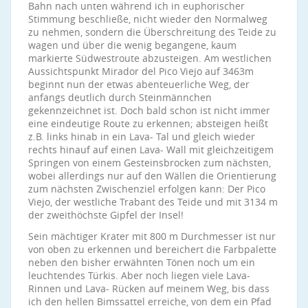
Bahn nach unten während ich in euphorischer
Stimmung beschließe, nicht wieder den Normalweg
zu nehmen, sondern die Überschreitung des Teide zu
wagen und über die wenig begangene, kaum
markierte Südwestroute abzusteigen. Am westlichen
Aussichtspunkt Mirador del Pico Viejo auf 3463m
beginnt nun der etwas abenteuerliche Weg, der
anfangs deutlich durch Steinmännchen
gekennzeichnet ist. Doch bald schon ist nicht immer
eine eindeutige Route zu erkennen; absteigen heißt
z.B. links hinab in ein Lava- Tal und gleich wieder
rechts hinauf auf einen Lava- Wall mit gleichzeitigem
Springen von einem Gesteinsbrocken zum nächsten,
wobei allerdings nur auf den Wällen die Orientierung
zum nächsten Zwischenziel erfolgen kann: Der Pico
Viejo, der westliche Trabant des Teide und mit 3134 m
der zweithöchste Gipfel der Insel!
Sein mächtiger Krater mit 800 m Durchmesser ist nur
von oben zu erkennen und bereichert die Farbpalette
neben den bisher erwähnten Tönen noch um ein
leuchtendes Türkis. Aber noch liegen viele Lava-
Rinnen und Lava- Rücken auf meinem Weg, bis dass
ich den hellen Bimssattel erreiche, von dem ein Pfad