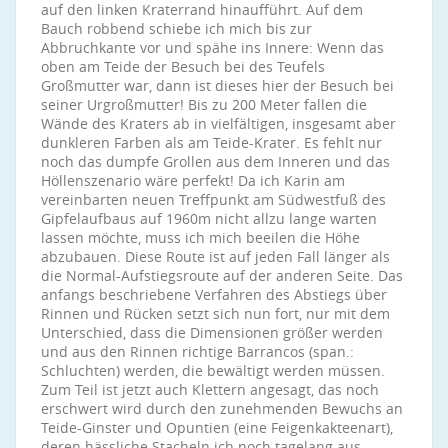
auf den linken Kraterrand hinaufführt. Auf dem
Bauch robbend schiebe ich mich bis zur
Abbruchkante vor und spähe ins Innere: Wenn das
oben am Teide der Besuch bei des Teufels
Großmutter war, dann ist dieses hier der Besuch bei
seiner Urgroßmutter! Bis zu 200 Meter fallen die
Wände des Kraters ab in vielfältigen, insgesamt aber
dunkleren Farben als am Teide-Krater. Es fehlt nur
noch das dumpfe Grollen aus dem Inneren und das
Höllenszenario wäre perfekt! Da ich Karin am
vereinbarten neuen Treffpunkt am Südwestfuß des
Gipfelaufbaus auf 1960m nicht allzu lange warten
lassen möchte, muss ich mich beeilen die Höhe
abzubauen. Diese Route ist auf jeden Fall länger als
die Normal-Aufstiegsroute auf der anderen Seite. Das
anfangs beschriebene Verfahren des Abstiegs über
Rinnen und Rücken setzt sich nun fort, nur mit dem
Unterschied, dass die Dimensionen größer werden
und aus den Rinnen richtige Barrancos (span.:
Schluchten) werden, die bewältigt werden müssen.
Zum Teil ist jetzt auch Klettern angesagt, das noch
erschwert wird durch den zunehmenden Bewuchs an
Teide-Ginster und Opuntien (eine Feigenkakteenart),
deren hässliche Stacheln ich noch tagelang aus