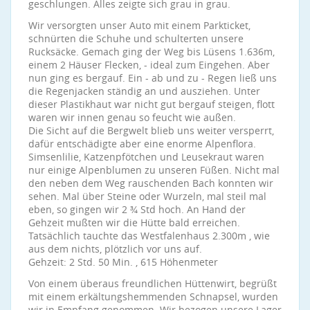
geschlungen. Alles zeigte sich grau in grau.
Wir versorgten unser Auto mit einem Parkticket,
schnürten die Schuhe und schulterten unsere
Rucksäcke. Gemach ging der Weg bis Lüsens 1.636m,
einem 2 Häuser Flecken, - ideal zum Eingehen. Aber
nun ging es bergauf. Ein - ab und zu - Regen ließ uns
die Regenjacken ständig an und ausziehen. Unter
dieser Plastikhaut war nicht gut bergauf steigen, flott
waren wir innen genau so feucht wie außen.
Die Sicht auf die Bergwelt blieb uns weiter versperrt,
dafür entschädigte aber eine enorme Alpenflora.
Simsenlilie, Katzenpfötchen und Leusekraut waren
nur einige Alpenblumen zu unseren Füßen. Nicht mal
den neben dem Weg rauschenden Bach konnten wir
sehen. Mal über Steine oder Wurzeln, mal steil mal
eben, so gingen wir 2 ¾ Std hoch. An Hand der
Gehzeit mußten wir die Hütte bald erreichen.
Tatsächlich tauchte das Westfalenhaus 2.300m , wie
aus dem nichts, plötzlich vor uns auf.
Gehzeit: 2 Std. 50 Min. , 615 Höhenmeter
Von einem überaus freundlichen Hüttenwirt, begrüßt
mit einem erkältungshemmenden Schnapsel, wurden
wir in Empfang genommen. Wir bezogen unsere Lager