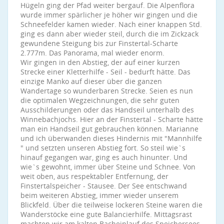
Hügeln ging der Pfad weiter bergauf. Die Alpenflora
wurde immer spärlicher je höher wir gingen und die
Schneefelder kamen wieder. Nach einer knappen Std.
ging es dann aber wieder steil, durch die im Zickzack
gewundene Steigung bis zur Finstertal-Scharte
2.777m. Das Panorama, mal wieder enorm.
Wir gingen in den Abstieg, der auf einer kurzen
Strecke einer Kletterhilfe - Seil - bedurft hätte. Das
einzige Manko auf dieser über die ganzen
Wandertage so wunderbaren Strecke. Seien es nun
die optimalen Wegzeichnungen, die sehr guten
Ausschilderungen oder das Handseil unterhalb des
Winnebachjochs. Hier an der Finstertal - Scharte hätte
man ein Handseil gut gebrauchen können. Marianne
und ich überwanden dieses Hindernis mit "Mannhilfe
" und setzten unseren Abstieg fort. So steil wie`s
hinauf gegangen war, ging es auch hinunter. Und
wie`s gewohnt, immer über Steine und Schnee. Von
weit oben, aus respektabler Entfernung, der
Finstertalspeicher - Stausee. Der See entschwand
beim weiteren Abstieg, immer wieder unserem
Blickfeld. Über die teilweise lockeren Steine waren die
Wanderstöcke eine gute Balancierhilfe. Mittagsrast
machten wir am kalten Bacheinlauf des Speichersees,