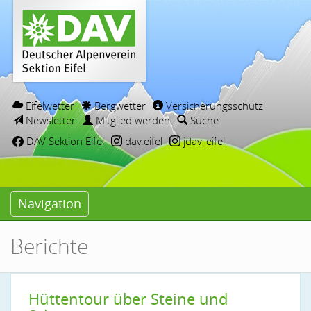
Eifelwetter
Bergwetter
Versicherungsschutz
Newsletter
Mitglied werden
Suche
DAV Sektion Eifel
dav.eifel
jdav_eifel
Navigation
Berichte
Hüttentour über Steine und