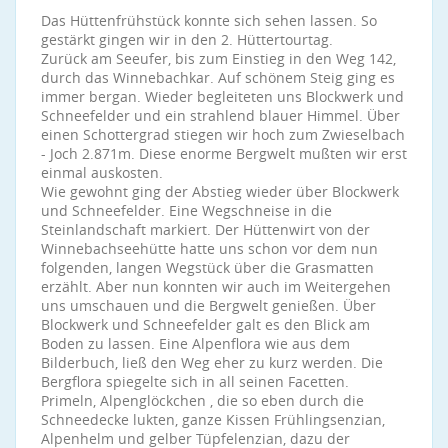
Das Hüttenfrühstück konnte sich sehen lassen. So
gestärkt gingen wir in den 2. Hüttertourtag.
Zurück am Seeufer, bis zum Einstieg in den Weg 142,
durch das Winnebachkar. Auf schönem Steig ging es
immer bergan. Wieder begleiteten uns Blockwerk und
Schneefelder und ein strahlend blauer Himmel. Über
einen Schottergrad stiegen wir hoch zum Zwieselbach
- Joch 2.871m. Diese enorme Bergwelt mußten wir erst
einmal auskosten.
Wie gewohnt ging der Abstieg wieder über Blockwerk
und Schneefelder. Eine Wegschneise in die
Steinlandschaft markiert. Der Hüttenwirt von der
Winnebachseehütte hatte uns schon vor dem nun
folgenden, langen Wegstück über die Grasmatten
erzählt. Aber nun konnten wir auch im Weitergehen
uns umschauen und die Bergwelt genießen. Über
Blockwerk und Schneefelder galt es den Blick am
Boden zu lassen. Eine Alpenflora wie aus dem
Bilderbuch, ließ den Weg eher zu kurz werden. Die
Bergflora spiegelte sich in all seinen Facetten.
Primeln, Alpenglöckchen , die so eben durch die
Schneedecke lukten, ganze Kissen Frühlingsenzian,
Alpenhelm und gelber Tüpfelenzian, dazu der