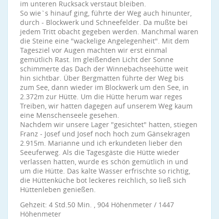
im unteren Rucksack verstaut bleiben.
So wie`s hinauf ging, führte der Weg auch hinunter,
durch - Blockwerk und Schneefelder. Da mußte bei
jedem Tritt obacht gegeben werden. Manchmal waren
die Steine eine "wackelige Angelegenheit". Mit dem
Tagesziel vor Augen machten wir erst einmal
gemütlich Rast. Im gleißenden Licht der Sonne
schimmerte das Dach der Winnebachseehütte weit
hin sichtbar. Über Bergmatten führte der Weg bis
zum See, dann wieder im Blockwerk um den See, in
2.372m zur Hütte. Um die Hütte herum war reges
Treiben, wir hatten dagegen auf unserem Weg kaum
eine Menschenseele gesehen.
Nachdem wir unsere Lager "gesichtet" hatten, stiegen
Franz - Josef und Josef noch hoch zum Gänsekragen
2.915m. Marianne und ich erkundeten lieber den
Seeuferweg. Als die Tagesgäste die Hütte wieder
verlassen hatten, wurde es schön gemütlich in und
um die Hütte. Das kalte Wasser erfrischte so richtig,
die Hüttenküche bot leckeres reichlich, so ließ sich
Hüttenleben genießen.
Gehzeit: 4 Std.50 Min. , 904 Höhenmeter / 1447
Höhenmeter