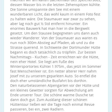
dessen Wasser bis in die letzten Zehenspitzen kühlte.
Die Sonne umspannte den See mit einem
wunderbaren Licht, das wohl kaum in einem Foto fest
zu halten wäre. Die Staumauer war zwar zu sehen,
aber lag noch gut ½ Std entfernt hinunter. Ein
enormes Bauwerk hat man hier in die Bergwelt
gesetzt. Um den Stausee begegneten uns dann auch
wieder Wanderer. Von der Staumauer aus waren es
nun noch 300m Abstieg auf Pfaden, ab und zu die
Strasse querend. In Sichtweite der Dortmunder Hütte
begann es doch tatsächlich zu tröpfeln. Zur besten
Nachmittags - Kuchen - Zeit erreichten wir die Hütte,
nein eher Hotel. Sie liegt am Fuße des
Wintersportortes Kühtei 1.975m., das jetzt im Sommer
fast Menschenleer ist. Ein netter älterer Herr nahm
Josef mit zu unserem geparkten Auto. So entfiel die
doch eher umständliche Busfahrt bis dorthin.
Den naturbelassenen Alpengarten vor der Hütte und
ein kleines Gewitter sorgten für Abwechslung am
Ende unserer Tour. Die schöne warme Dusche tat
dann doch gut. Zum Ausklang dieser schönen
Hüttentour ließen wir die Tage noch einmal Revue
passieren, bei ein, zwei Radlern.