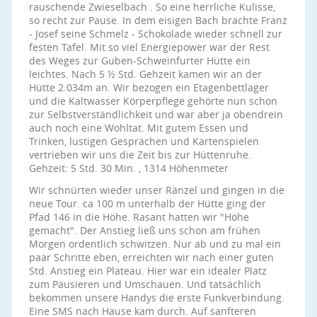
rauschende Zwieselbach . So eine herrliche Kulisse,
so recht zur Pause. In dem eisigen Bach brachte Franz
- Josef seine Schmelz - Schokolade wieder schnell zur
festen Tafel. Mit so viel Energiepower war der Rest
des Weges zur Guben-Schweinfurter Hütte ein
leichtes. Nach 5 ½ Std. Gehzeit kamen wir an der
Hütte 2.034m an. Wir bezogen ein Etagenbettlager
und die Kaltwasser Körperpflege gehörte nun schon
zur Selbstverständlichkeit und war aber ja obendrein
auch noch eine Wohltat. Mit gutem Essen und
Trinken, lustigen Gesprächen und Kartenspielen
vertrieben wir uns die Zeit bis zur Hüttenruhe.
Gehzeit: 5 Std. 30 Min. , 1314 Höhenmeter
Wir schnürten wieder unser Ränzel und gingen in die
neue Tour. ca 100 m unterhalb der Hütte ging der
Pfad 146 in die Höhe. Rasant hatten wir "Höhe
gemacht". Der Anstieg ließ uns schon am frühen
Morgen ordentlich schwitzen. Nur ab und zu mal ein
paar Schritte eben, erreichten wir nach einer guten
Std. Anstieg ein Plateau. Hier war ein idealer Platz
zum Pausieren und Umschauen. Und tatsächlich
bekommen unsere Handys die erste Funkverbindung.
Eine SMS nach Hause kam durch. Auf sanfteren