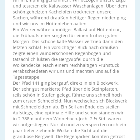
und testeten die Kaltwasser Waschanlagen. Über dem
schön geheizten Kachelofen trockneten unsere
Sachen, während draußen heftiger Regen nieder ging
und wir uns im Hüttenleben aalten.
Ein Wecker währe unnötiger Ballast auf Hüttentour,
die Frühaufsteher sorgten für einen frühen guten
Morgen. Das schöne kalte Wasser vertrieb dann den
letzten Schlaf. Ein vorsichtiger Blick nach draußen
zeigte einen wunderschönen Regenbogen und
tatsächlich lukten die Bergwipfel durch die
Wolkendecke. Nach einem reichhaltigen Frühstück
verabschiedeten wir uns und machten uns auf die
Tagesetappe.
Der Pfad 141 ging bergauf, direkt in ein Blockwerk.
Der sehr gut markierte Pfad über die Steinplatten,
teils schön in Stufen gelegt, führte uns schnell hoch
zum ersten Schneefeld. Nun wechselte sich Blockwerk
mit Schneefeldern ab. Ein Seil am Ende des steilen
Aufstiegs, eine optimale Hilfe und schon standen wir
in 2.788m auf dem Winnebach-Joch. 2 ½ Std. waren
wir aufgestiegen. Nur ab und zu versperrten noch ein
paar tiefer ziehende Wolken die Sicht auf die
grandiose Bergwelt. Die Regenjacken konnten getrost