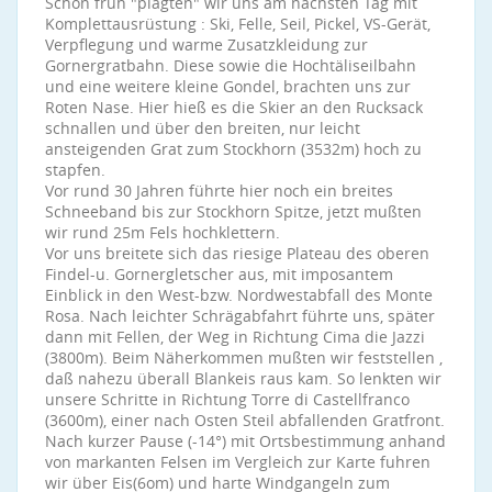
Schon früh "plagten" wir uns am nächsten Tag mit
Komplettausrüstung : Ski, Felle, Seil, Pickel, VS-Gerät,
Verpflegung und warme Zusatzkleidung zur
Gornergratbahn. Diese sowie die Hochtäliseilbahn
und eine weitere kleine Gondel, brachten uns zur
Roten Nase. Hier hieß es die Skier an den Rucksack
schnallen und über den breiten, nur leicht
ansteigenden Grat zum Stockhorn (3532m) hoch zu
stapfen.
Vor rund 30 Jahren führte hier noch ein breites
Schneeband bis zur Stockhorn Spitze, jetzt mußten
wir rund 25m Fels hochklettern.
Vor uns breitete sich das riesige Plateau des oberen
Findel-u. Gornergletscher aus, mit imposantem
Einblick in den West-bzw. Nordwestabfall des Monte
Rosa. Nach leichter Schrägabfahrt führte uns, später
dann mit Fellen, der Weg in Richtung Cima die Jazzi
(3800m). Beim Näherkommen mußten wir feststellen ,
daß nahezu überall Blankeis raus kam. So lenkten wir
unsere Schritte in Richtung Torre di Castellfranco
(3600m), einer nach Osten Steil abfallenden Gratfront.
Nach kurzer Pause (-14°) mit Ortsbestimmung anhand
von markanten Felsen im Vergleich zur Karte fuhren
wir über Eis(6om) und harte Windgangeln zum