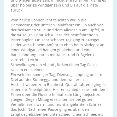
und wieder absteigen. In nicht einfacher Fahrt ging es
über holperige Windgangeln und Eis auf die Piste
zurück.
Vom hellen Sonnenlicht tauchten wir in die
Dämmerung der unteren Talabfahrt ein. So auch von
der heilsamen Stille und dem Alleinsein am Gipfel, in
die wuselige Geräuschkulisse der heimfahrenden
Pistenbügler. Ein sehr schöner Tag ging zur Neige!
Leider war ich beim Anfahren oben beim Skidepot an
einer Windgangel hängen geblieben und eine
Bauchlandung hatten mir Knie - und Fußgelenk
verdreht. Leichte
Schwellungen am Abend , ließen einen Tag Pause
ratsam erscheinen.
Ein weiterer sonniger Tag, Dienstag, empfing unsere
Drei auf der Sunnegga und dem weiteren
Hochschweben zum Blauherd. Querabfahrend ging es
rüber zur Fluealphütte. Hier entschieden sie , mit den
Fellen über die Fluealp hinauf zum Längfluejoch zu
steigen. Gegen Mittag erreichten sie bei guten
Verhältnissen, warm und leicht angefirntem Schnee,
das Joch. Nach einer Pause ging es über den
Längfluegletscher bei unterschiedlichem Schnee, ins