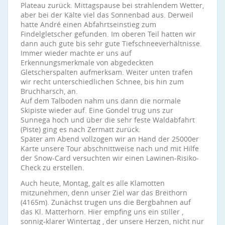
Plateau zurück. Mittagspause bei strahlendem Wetter,
aber bei der Kälte viel das Sonnenbad aus. Derweil
hatte André einen Abfahrtseinstieg zum
Findelgletscher gefunden. Im oberen Teil hatten wir
dann auch gute bis sehr gute Tiefschneeverhältnisse.
Immer wieder machte er uns auf
Erkennungsmerkmale von abgedeckten
Gletscherspalten aufmerksam. Weiter unten trafen
wir recht unterschiedlichen Schnee, bis hin zum
Bruchharsch, an.
Auf dem Talboden nahm uns dann die normale
Skipiste wieder auf. Eine Gondel trug uns zur
Sunnega hoch und über die sehr feste Waldabfahrt
(Piste) ging es nach Zermatt zurück.
Später am Abend vollzogen wir an Hand der 25000er
Karte unsere Tour abschnittweise nach und mit Hilfe
der Snow-Card versuchten wir einen Lawinen-Risiko-
Check zu erstellen.
Auch heute, Montag, galt es alle Klamotten
mitzunehmen, denn unser Ziel war das Breithorn
(4165m). Zunächst trugen uns die Bergbahnen auf
das Kl. Matterhorn. Hier empfing uns ein stiller ,
sonnig-klarer Wintertag , der unsere Herzen, nicht nur