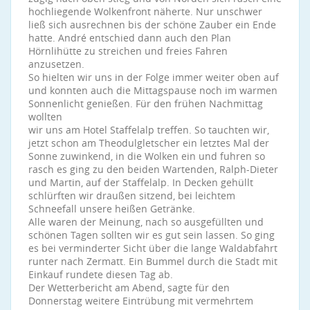
hochliegende Wolkenfront näherte. Nur unschwer
ließ sich ausrechnen bis der schöne Zauber ein Ende
hatte. André entschied dann auch den Plan
Hörnlihütte zu streichen und freies Fahren
anzusetzen.
So hielten wir uns in der Folge immer weiter oben auf
und konnten auch die Mittagspause noch im warmen
Sonnenlicht genießen. Für den frühen Nachmittag
wollten
wir uns am Hotel Staffelalp treffen. So tauchten wir,
jetzt schon am Theodulgletscher ein letztes Mal der
Sonne zuwinkend, in die Wolken ein und fuhren so
rasch es ging zu den beiden Wartenden, Ralph-Dieter
und Martin, auf der Staffelalp. In Decken gehüllt
schlürften wir draußen sitzend, bei leichtem
Schneefall unsere heißen Getränke.
Alle waren der Meinung, nach so ausgefüllten und
schönen Tagen sollten wir es gut sein lassen. So ging
es bei verminderter Sicht über die lange Waldabfahrt
runter nach Zermatt. Ein Bummel durch die Stadt mit
Einkauf rundete diesen Tag ab.
Der Wetterbericht am Abend, sagte für den
Donnerstag weitere Eintrübung mit vermehrtem