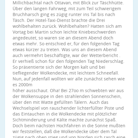
Millichbachtal nach Ottavan, mit Blick zur Täschhütte.
Über den langen Fahrweg, mit zum Teil schwierigem
Bruchharsch ging es zügig runter ins Tal bis nach
Täsch. Der Hotel-Taxi-Dienst brachte die Drei
wohlbehalten zurück. Wohlbehalten? Hatten sich am
Vortag bei Martin schon leichte Kniebeschwerden
angedeutet, so waren sie an diesem Abend doch
etwas mehr. So entschied er, für den folgenden Tag
etwas kürzer zu treten. Was uns an diesem Abend
auch vermehrt beschäftigte, war der Wetterbericht .
Er verhieß schon für den folgenden Tag Niederschlag.
So präsentierte sich der Morgen kalt und bei
tiefliegender Wolkendecke, mit leichtem Schneefall.
Nun, auf jedenfall wollten wir alle zunächst sehen wie
es 2000m
höher ausschaut. Oha! Bei 27oo m schwebten wir aus
der Wolkensuppe in den strahlenden Sonnenschein,
über den mit Watte gefüllten Tälern. Auch das
Wechselspiel von rauschender lichterfüllter Piste und
das Eintauchen in die Wolkendecke mit plötzlicher
Sichtminderung und Kälte machte zunächst Spaß.
Doch beim nächsten Hochfahren in die Sonne mußten
wir feststellen, daß die Wolkendecke über dem Tal
zügig nach oben stieg und von Norden sich rasch eine