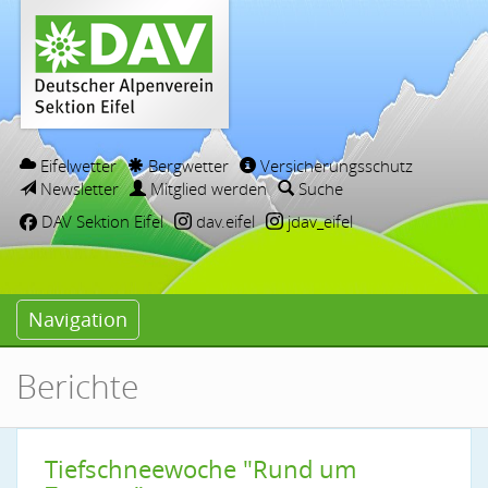
Eifelwetter
Bergwetter
Versicherungsschutz
Newsletter
Mitglied werden
Suche
DAV Sektion Eifel
dav.eifel
jdav_eifel
Navigation
Berichte
Tiefschneewoche "Rund um