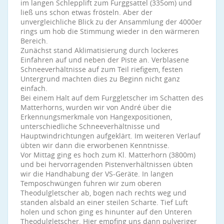
im langen Schlepplift zum Furggsattel (335om) und
ließ uns schon etwas frösteln. Aber der
unvergleichliche Blick zu der Ansammlung der 4000er
rings um hob die Stimmung wieder in den wärmeren
Bereich.
Zunächst stand Aklimatisierung durch lockeres
Einfahren auf und neben der Piste an. Verblasene
Schneeverhältnisse auf zum Teil riefigem, festen
Untergrund machten dies zu Beginn nicht ganz
einfach.
Bei einem Halt auf dem Furggletscher im Schatten des
Matterhorns, wurden wir von André über die
Erkennungsmerkmale von Hangexpositionen,
unterschiedliche Schneeverhältnisse und
Hauptwindrichtungen aufgeklärt. Im weiteren Verlauf
übten wir dann die erworbenen Kenntnisse.
Vor Mittag ging es hoch zum Kl. Matterhorn (3800m)
und bei hervorragenden Pistenverhältnissen übten
wir die Handhabung der VS-Geräte. In langen
Temposchwüngen fuhren wir zum oberen
Theodulgletscher ab, bogen nach rechts weg und
standen alsbald an einer steilen Scharte. Tief Luft
holen und schon ging es hinunter auf den Unteren
Theodulgletscher. Hier empfing uns dann pulveriger