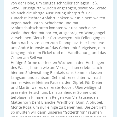
von der Höhe, um einiges schneller schlagen ließ.
Sitz-u. Brustgurte wurden angezogen, sowie VS-Geräte
als auch die übrige Ausrüstung überprüft. Bei
zunächst leichter Abfahrt lenkten wir in einem weiten
Bogen nach Osten. Schiebend und mit
Schlittschuhschritten konnten wir uns noch eine
Weile über den mit harten, ausgeprägten Windgangel
versehenen Gletscher fortbewegen. Mit Fellen ging es
dann nach Nordosten zum Depotplatz. Hier bereitete
uns André intensiv auf das Gehen mit Steigeisen, den
Umgang mit dem Pickel und die Handhabung und das
Gehen am Seil vor.
Heftige Stürme der letzten Wochen in den Hochlagen
des Wallis, hatten wie am Vortag schon erlebt , auch
hier am Südwesthang Blankeis raus kommen lassen.
Langsam und achtsam Gehend , erreichten wir nach
immer wieder kleinen Pausen, den Gipfel. Für Dieter
und Martin war es der erste 4oooer. Überwältigend
präsentierte sich uns bei strahlender Sonne und
tiefblauem Himmel ein Reigen von Viertausendern.
Matterhorn Dent Blanche, Weißhorn, Dom, Alphubel,
Monte Rosa, um nur einige zu benennen. Die Zeit rief!
So mußten wir dann unseren "Götterthron" räumen