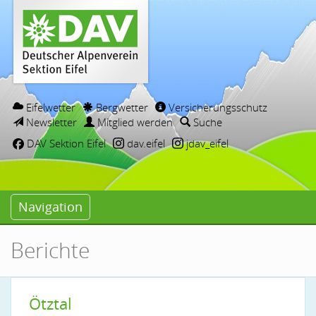
Eifelwetter
Bergwetter
Versicherungsschutz
Newsletter
Mitglied werden
Suche
DAV Sektion Eifel
dav.eifel
jdav_eifel
Navigation
Berichte
Ötztal