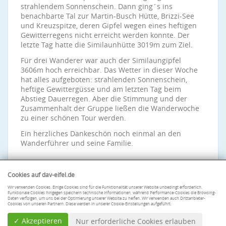
strahlendem Sonnenschein. Dann ging´s ins
benachbarte Tal zur Martin-Busch Hütte, Brizzi-See
und Kreuzspitze, deren Gipfel wegen eines heftigen
Gewitterregens nicht erreicht werden konnte. Der
letzte Tag hatte die Similaunhütte 3019m zum Ziel.
Für drei Wanderer war auch der Similaungipfel
3606m hoch erreichbar. Das Wetter in dieser Woche
hat alles aufgeboten: strahlenden Sonnenschein,
heftige Gewittergüsse und am letzten Tag beim
Abstieg Dauerregen. Aber die Stimmung und der
Zusammenhalt der Gruppe ließen die Wanderwoche
zu einer schönen Tour werden.
Ein herzliches Dankeschön noch einmal an den
Wanderführer und seine Familie.
Cookies auf dav-eifel.de
Wir verwenden Cookies. Einige Cookies sind für die Funktionalität unserer Website unbedingt erforderlich.
Funktionale Cookies hingegen speichern technische Informationen, während Performance-Cookies die Browsing-
Daten verfolgen, um uns bei der Optimierung unserer Website zu helfen. Wir verwenden auch Drittanbieter-
Cookies von unseren Partnern. Diese werden in unserer Cookie-Einstellungen aufgeführt.
✓ Akzeptieren
Nur erforderliche Cookies erlauben