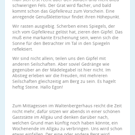
schwierigen Fels. Der Grat wird flacher, und bald
kommt schon das Gipfelkreuz zum Vorschein. Eine
anregende Genußklettertour findet ihren Höhepunkt.
Wir rasten ausgiebig. Scherben eines Spiegels, der
sich vom Gipfelkreuz gelöst hat, zieren den Gipfel. Das
muß eine markante Erscheinung sein, wenn sich die
Sonne für den Betrachter im Tal in den Spiegeln
reflektiert.
Wir sind nicht allein; teilen uns den Gipfel mit
anderen Seilschaften. Aber soviel Gedränge wie
gegenüber an der Mädelegabel ist hier nicht. Im
Abstieg erleben wir die Freuden, mit mehreren
Seilschaften gleichzeitig am Berg zu sein. Es hagelt
heftig Steine. Hallo Egon!
Zum Mittagessen im Waltenbergerhaus reicht die Zeit
nicht mehr, dafür sitzen wir abends in einer schönen
Gaststätte im Allgäu und denken darüber nach,
welchen Grund man künftig noch haben könnte, ein
Wochenende im Allgäu zu verbringen. Uns wird schon
etwas einfallen. Der eine oder andere Berg wird