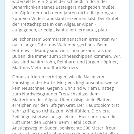
widersetzte; ein Gipfel der schließlich doch der
Beharrlichkeit seines Besteigers nachgeben mußte;
ein Gipfel der nach neun Jahren nicht die geringste
Spur von Widerstandskraft erkennen läßt. Der Gipfel
der Trettachspitze in den Allgäuer Alpen -
aufgegeben, erledigt, kapituliert, ermattet, platt!
Bei schönstem Sommersonnenschein erreichten wir
nach langer Fahrt das Waltenbergerhaus. Beim
Hüttenwirt Mandy sind wir schon bekannt als die
Buben, die immer zum Schneeschippen kommen. Wir,
das sind Achim Hohn, Reinhard und Jürgen Höpfner,
Matthias Vieth und Rudi Berners.
Ohne zu frieren verbringen wir die Nacht zum
Samstag in der Hütte. Morgens liegt ausnahmsweise
kein Neuschnee. Gegen 9 Uhr sind wir am Einstieg
zum Nordwestgrat der Trettachspitze, dem
Matterhorn des Allgäu. Über mäßig steile Platten
erreichen wir den luftigen Grat. Der Hauptdolomit ist
sehr griffig, so richtig zum Wohlfühlen. Die vierte
Seillänge ist etwas ausgesetzter. Hier spürt man die
Luft unter den Sohlen. Beim Tiefblick zum
Anstiegsweg im Süden, senkrechte 300 Meter, freut
man sich erst recht über den soliden und nicht allzu