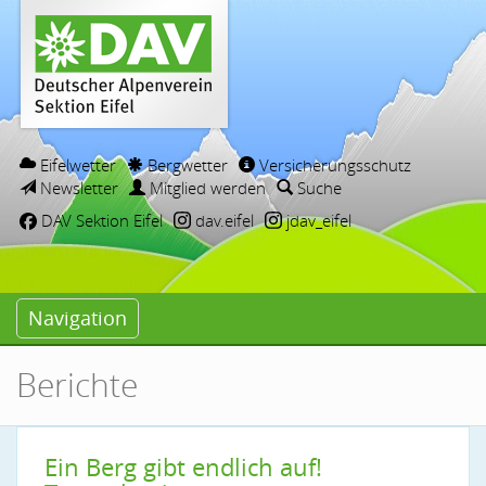
Eifelwetter
Bergwetter
Versicherungsschutz
Newsletter
Mitglied werden
Suche
DAV Sektion Eifel
dav.eifel
jdav_eifel
Navigation
Berichte
Ein Berg gibt endlich auf!