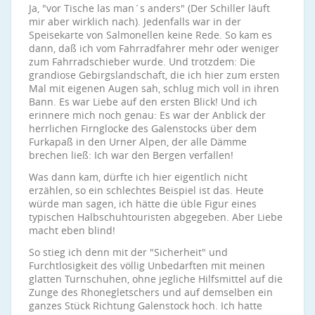
Ja, "vor Tische las man´s anders" (Der Schiller läuft
mir aber wirklich nach). Jedenfalls war in der
Speisekarte von Salmonellen keine Rede. So kam es
dann, daß ich vom Fahrradfahrer mehr oder weniger
zum Fahrradschieber wurde. Und trotzdem: Die
grandiose Gebirgslandschaft, die ich hier zum ersten
Mal mit eigenen Augen sah, schlug mich voll in ihren
Bann. Es war Liebe auf den ersten Blick! Und ich
erinnere mich noch genau: Es war der Anblick der
herrlichen Firnglocke des Galenstocks über dem
Furkapaß in den Urner Alpen, der alle Dämme
brechen ließ: Ich war den Bergen verfallen!
Was dann kam, dürfte ich hier eigentlich nicht
erzählen, so ein schlechtes Beispiel ist das. Heute
würde man sagen, ich hätte die üble Figur eines
typischen Halbschuhtouristen abgegeben. Aber Liebe
macht eben blind!
So stieg ich denn mit der "Sicherheit" und
Furchtlosigkeit des völlig Unbedarften mit meinen
glatten Turnschuhen, ohne jegliche Hilfsmittel auf die
Zunge des Rhonegletschers und auf demselben ein
ganzes Stück Richtung Galenstock hoch. Ich hatte