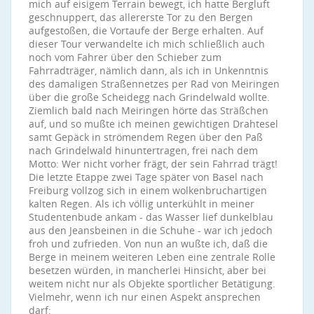
mich auf eisigem Terrain bewegt, ich hatte Bergluft
geschnuppert, das allererste Tor zu den Bergen
aufgestoßen, die Vortaufe der Berge erhalten. Auf
dieser Tour verwandelte ich mich schließlich auch
noch vom Fahrer über den Schieber zum
Fahrradträger, nämlich dann, als ich in Unkenntnis
des damaligen Straßennetzes per Rad von Meiringen
über die große Scheidegg nach Grindelwald wollte.
Ziemlich bald nach Meiringen hörte das Sträßchen
auf, und so mußte ich meinen gewichtigen Drahtesel
samt Gepäck in strömendem Regen über den Paß
nach Grindelwald hinuntertragen, frei nach dem
Motto: Wer nicht vorher frägt, der sein Fahrrad trägt!
Die letzte Etappe zwei Tage später von Basel nach
Freiburg vollzog sich in einem wolkenbruchartigen
kalten Regen. Als ich völlig unterkühlt in meiner
Studentenbude ankam - das Wasser lief dunkelblau
aus den Jeansbeinen in die Schuhe - war ich jedoch
froh und zufrieden. Von nun an wußte ich, daß die
Berge in meinem weiteren Leben eine zentrale Rolle
besetzen würden, in mancherlei Hinsicht, aber bei
weitem nicht nur als Objekte sportlicher Betätigung.
Vielmehr, wenn ich nur einen Aspekt ansprechen
darf: