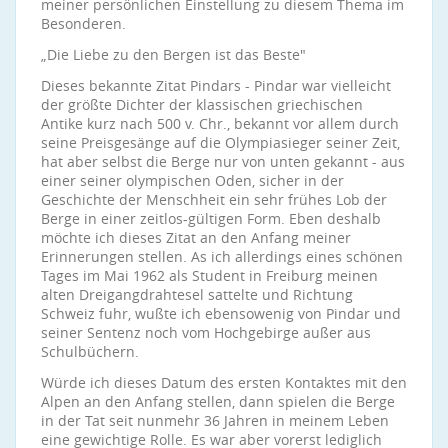
meiner persönlichen Einstellung zu diesem Thema im
Besonderen.
„Die Liebe zu den Bergen ist das Beste"
Dieses bekannte Zitat Pindars - Pindar war vielleicht
der größte Dichter der klassischen griechischen
Antike kurz nach 500 v. Chr., bekannt vor allem durch
seine Preisgesänge auf die Olympiasieger seiner Zeit,
hat aber selbst die Berge nur von unten gekannt - aus
einer seiner olympischen Oden, sicher in der
Geschichte der Menschheit ein sehr frühes Lob der
Berge in einer zeitlos-gültigen Form. Eben deshalb
möchte ich dieses Zitat an den Anfang meiner
Erinnerungen stellen. As ich allerdings eines schönen
Tages im Mai 1962 als Student in Freiburg meinen
alten Dreigangdrahtesel sattelte und Richtung
Schweiz fuhr, wußte ich ebensowenig von Pindar und
seiner Sentenz noch vom Hochgebirge außer aus
Schulbüchern.
Würde ich dieses Datum des ersten Kontaktes mit den
Alpen an den Anfang stellen, dann spielen die Berge
in der Tat seit nunmehr 36 Jahren in meinem Leben
eine gewichtige Rolle. Es war aber vorerst lediglich