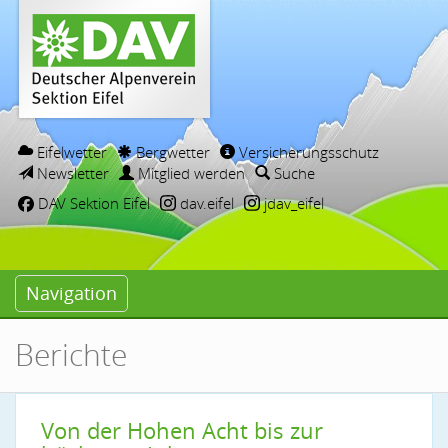
Eifelwetter
Bergwetter
Versicherungsschutz
Newsletter
Mitglied werden
Suche
DAV Sektion Eifel
dav.eifel
jdav_eifel
Navigation
Berichte
Von der Hohen Acht bis zur