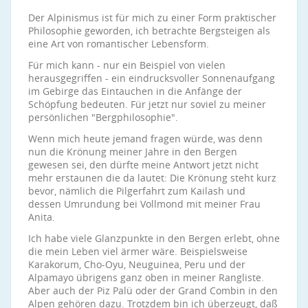
Der Alpinismus ist für mich zu einer Form praktischer
Philosophie geworden, ich betrachte Bergsteigen als
eine Art von romantischer Lebensform.
Für mich kann - nur ein Beispiel von vielen
herausgegriffen - ein eindrucksvoller Sonnenaufgang
im Gebirge das Eintauchen in die Anfänge der
Schöpfung bedeuten. Für jetzt nur soviel zu meiner
persönlichen "Bergphilosophie".
Wenn mich heute jemand fragen würde, was denn
nun die Krönung meiner Jahre in den Bergen
gewesen sei, den dürfte meine Antwort jetzt nicht
mehr erstaunen die da lautet: Die Krönung steht kurz
bevor, nämlich die Pilgerfahrt zum Kailash und
dessen Umrundung bei Vollmond mit meiner Frau
Anita.
Ich habe viele Glanzpunkte in den Bergen erlebt, ohne
die mein Leben viel ärmer wäre. Beispielsweise
Karakorum, Cho-Oyu, Neuguinea, Peru und der
Alpamayo übrigens ganz oben in meiner Rangliste.
Aber auch der Piz Palü oder der Grand Combin in den
Alpen gehören dazu. Trotzdem bin ich überzeugt, daß