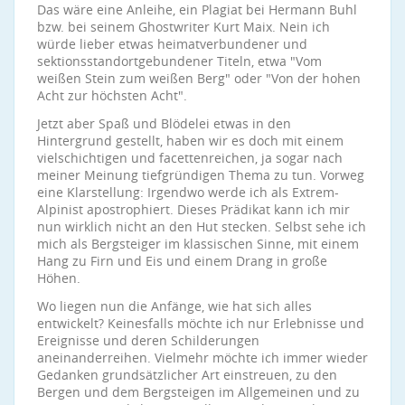
Das wäre eine Anleihe, ein Plagiat bei Hermann Buhl
bzw. bei seinem Ghostwriter Kurt Maix. Nein ich
würde lieber etwas heimatverbundener und
sektionsstandortgebundener Titeln, etwa "Vom
weißen Stein zum weißen Berg" oder "Von der hohen
Acht zur höchsten Acht".
Jetzt aber Spaß und Blödelei etwas in den
Hintergrund gestellt, haben wir es doch mit einem
vielschichtigen und facettenreichen, ja sogar nach
meiner Meinung tiefgründigen Thema zu tun. Vorweg
eine Klarstellung: Irgendwo werde ich als Extrem-
Alpinist apostrophiert. Dieses Prädikat kann ich mir
nun wirklich nicht an den Hut stecken. Selbst sehe ich
mich als Bergsteiger im klassischen Sinne, mit einem
Hang zu Firn und Eis und einem Drang in große
Höhen.
Wo liegen nun die Anfänge, wie hat sich alles
entwickelt? Keinesfalls möchte ich nur Erlebnisse und
Ereignisse und deren Schilderungen
aneinanderreihen. Vielmehr möchte ich immer wieder
Gedanken grundsätzlicher Art einstreuen, zu den
Bergen und dem Bergsteigen im Allgemeinen und zu