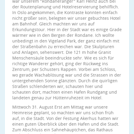
war unserem "Rondaneranger" Karl Heinz auch bei
der Routenplanung und Hotelreservierung behilflich.
In Oslo angekommen, die Kontraste konnten einfach
nicht größer sein, belegten wir unser gebuchtes Hotel
am Bahnhof. Gleich machten wir uns auf
Erkundungstour. Hier in der Stadt war es einige Grade
wärmer wie in den Bergen der Rondane. Ich wollte
unbedingt in den Vigeland Park, der ganz einfach mit
der Straßenbahn zu erreichen war. Die Skulpturen
und Anlagen, sehenswert. Die 121 m hohe Granit
Menschensäule beeindruckte sehr. Wie es sich für
richtige Wanderer gehört, ging der Rückweg ins
Zentrum, per Schusters Rappen. Vorbei am Schloss,
wo gerade Wachablösung war und die Strassen in der
untergehenden Sonne glänzten. Durch die quirligen
Straßen schlenderten wir, schauten hier und
schauten dort, machten einen Hafen Rundgang und
landeten genau zur Hüttenruhezeit im Hotel.
Mittwoch 31. August Erst am Mittag war unsere
Heimreise geplant, so machten wir uns schon früh
auf, in die Stadt. Von der Festung Akerhus hatten wir
einen guten Überblick über den Hafen und die Stadt.
Zum Abschluss ein Sahnehäuptchen, das Rathaus