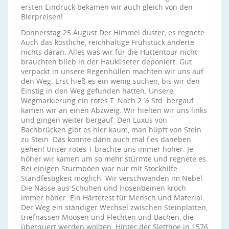
ersten Eindruck bekamen wir auch gleich von den
Bierpreisen!
Donnerstag 25.August Der Himmel duster, es regnete.
Auch das köstliche, reichhaltige Frühstück änderte
nichts daran. Alles was wir für die Hüttentour nicht
brauchten blieb in der Haukliseter deponiert. Gut
verpackt in unsere Regenhüllen machten wir uns auf
den Weg. Erst hieß es ein wenig suchen, bis wir den
Einstig in den Weg gefunden hatten. Unsere
Wegmarkierung ein rotes T. Nach 2 ½ Std. bergauf
kamen wir an einen Abzweig. Wir hielten wir uns links
und gingen weiter bergauf. Den Luxus von
Bachbrücken gibt es hier kaum, man hüpft von Stein
zu Stein. Das konnte dann auch mal fies daneben
gehen! Unser rotes T brachte uns immer höher. Je
höher wir kamen um so mehr stürmte und regnete es.
Bei einigen Sturmböen war nur mit Stockhilfe
Standfestigkeit möglich. Wir verschwanden im Nebel.
Die Nässe aus Schuhen und Hosenbeinen kroch
immer höher. Ein Härtetest für Mensch und Material.
Der Weg ein ständiger Wechsel zwischen Steinplatten,
triefnassen Moosen und Flechten und Bächen, die
überquert werden wollten. Hinter der Sletthoe in 1576