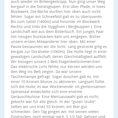
auch wieder im Birkengestrüpp. Nun ging unser Weg
bergauf in die Doralsglupen. Erst über Pfade, in loses
Blockwerk. Die Bäche durften hier oben auch nicht
fehlen. Sogar ein Schneefeld galt es zu überqueren.
Bis zum Sattel (1400m) und hinunter im Blockwerk.
Rechts und links die Stygghoin ( Bergkuppen ). Eine
Landschaft wie aus dem Bilderbuch. Ein junges Paar
mit riesigen Rucksäcken kam uns entgegen. Bisher
unsere ersten Mitwanderer hier oben. Mit einer
Pause bestaunten wir die Sicht. Lang gestreckt ging es
bergab zur Doralseter (1060m). Die Hütte liegt in einer
gewaltigen Landschaft, deren Gleichmäßigkeit auffällt.
Wir bezogen unsere 2 Bett Etagenbettzimmerchen.
Das elektrische Licht fehlte, nur Kerzen werden uns
den Weg ins Bett zeigen. Da war unsere
Taschenlampe gefragt. Sogar duschen gab es, mit
einer 10 Kronen Münze zu aktivieren. Langsam füllte
sich die Hütte, es war Wochenende. Im gemeinsamen
Speisesaal entwickelte sich eine enorme
Geräuschkulisse. Eine Menüauswahl gab es nicht,
gekocht war für alle gleich. In der "guten Stube"
ließen wir uns trotz 55 Kronen, ein Bier gut
schmecken. Den Tag gingen wir, mit seinen vielen
Eindrücken, noch einmal nach, 5 1/2 Std. Gehzeit und