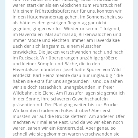
waren startklar als ein Glöckchen zum Frühstück rief.
Mit einem Frühstücksbüfett nur für uns, konnten wir
in den Hüttenwandertag gehen. Im Sonnenschein, so
als hätte es den gestrigen Regentag gar nicht
gegeben, gingen wir los. Wieder unserem T folgend,
im Haverdalen. Mal auf mal ab, Birkenwäldchen und
immer Moose und Flechten. Immer am Haverdalsäe
Bach der sich langsam zu einem Flüsschen
entwickelte. Die Jacken verschwanden nach und nach
im Rucksack. Wir übersprangen unzählige größere
und kleiner Sümpfe und Bäche, die in den
Haverdalsäe mündeten. Josef hatte Spuren von Wild
entdeckt. Karl Heinz meinte dazu nur ungläubig " die
haben sie extra für uns angebunden". Und, da sahen
wir sie doch tatsächlich, unangebunden, in freier
Wildbahn, die Elche. Am Flussufer lagen sie gemütlich
in der Sonne, ihre schweren Geweihschaufeln
präsentierend. Der Pfad ging weiter bis zur Brücke.
Wir konnten trockenen Fußes drüber! Aber erst
mussten wir auf die Brücke klettern. Am anderen Ufer
machten wir mal eine Rast. Und da wo wir eben noch
waren, sahen wir ein Rentierrudel. Aber genau so
schnell wie sie gekommen waren verschwanden sie