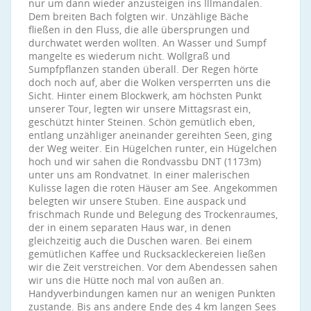
nur um dann wieder anzusteigen ins Illmandalen.
Dem breiten Bach folgten wir. Unzählige Bäche
fließen in den Fluss, die alle übersprungen und
durchwatet werden wollten. An Wasser und Sumpf
mangelte es wiederum nicht. Wollgraß und
Sumpfpflanzen standen überall. Der Regen hörte
doch noch auf, aber die Wolken versperrten uns die
Sicht. Hinter einem Blockwerk, am höchsten Punkt
unserer Tour, legten wir unsere Mittagsrast ein,
geschützt hinter Steinen. Schön gemütlich eben,
entlang unzähliger aneinander gereihten Seen, ging
der Weg weiter. Ein Hügelchen runter, ein Hügelchen
hoch und wir sahen die Rondvassbu DNT (1173m)
unter uns am Rondvatnet. In einer malerischen
Kulisse lagen die roten Häuser am See. Angekommen
belegten wir unsere Stuben. Eine auspack und
frischmach Runde und Belegung des Trockenraumes,
der in einem separaten Haus war, in denen
gleichzeitig auch die Duschen waren. Bei einem
gemütlichen Kaffee und Rucksackleckereien ließen
wir die Zeit verstreichen. Vor dem Abendessen sahen
wir uns die Hütte noch mal von außen an.
Handyverbindungen kamen nur an wenigen Punkten
zustande. Bis ans andere Ende des 4 km langen Sees