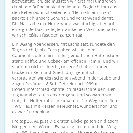
bezweifelte ich, die mussten wir erst mal umdrehen
damit die Brühe auslaufen konnte. Sogleich kam aus
den Kellerräumlichkeiten ein "Heinzelmännchen"
packte sich unsere Schuhe und verschwand damit.
Die Nasszelle der Hütte war etwas dürftig, aber auf
eine große Dusche legten wir keinen Wert, die hatten
wir schließlich fast den ganzen Tag.
Ein 3Gang Abendessen, mit Lachs satt, rundete den
Tag so richtig ab. Gern gaben wir uns den
Gaumenfreuden hin. In der gemütlichen Hüttenstube
stand Kaffee und Gebäck am offenen Kamin. Und wir
staunten nicht schlecht, unsere Schuhe standen
trocken in Reih und Glied. Urig, gemütlich
verbrachten wir den schönen Abend in der Stube und
zogen Resümee. 8 Std. Gehzeit und 1099m
Höhenunterschied konnte ich niederschreiben. Der
Tag war aber auch anstrengend und so waren wir
froh, die Hüttenruhe einzuhalten. Der Weg zum Plums
- WC Haus mit Kerzen beleuchtet, wunderschön, und
es war Sternenklar.
Freitag 26. August Die ersten Blicke galten an diesem
Morgen dem Wetter. Es hatte gefroren und der Weg
zum WC Häuschen war rutschig. Unsere Rucksäcke