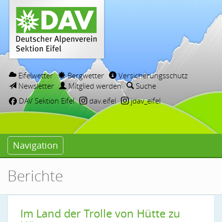
Eifelwetter
Bergwetter
Versicherungsschutz
Newsletter
Mitglied werden
Suche
DAV Sektion Eifel
dav.eifel
jdav_eifel
Navigation
Berichte
Im Land der Trolle von Hütte zu