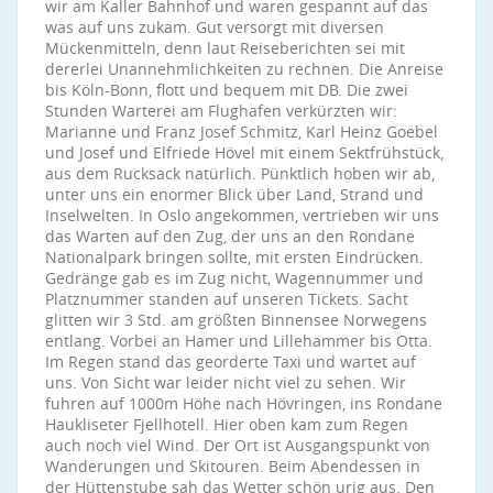
wir am Kaller Bahnhof und waren gespannt auf das
was auf uns zukam. Gut versorgt mit diversen
Mückenmitteln, denn laut Reiseberichten sei mit
dererlei Unannehmlichkeiten zu rechnen. Die Anreise
bis Köln-Bonn, flott und bequem mit DB. Die zwei
Stunden Warterei am Flughafen verkürzten wir:
Marianne und Franz Josef Schmitz, Karl Heinz Goebel
und Josef und Elfriede Hövel mit einem Sektfrühstück,
aus dem Rucksack natürlich. Pünktlich hoben wir ab,
unter uns ein enormer Blick über Land, Strand und
Inselwelten. In Oslo angekommen, vertrieben wir uns
das Warten auf den Zug, der uns an den Rondane
Nationalpark bringen sollte, mit ersten Eindrücken.
Gedränge gab es im Zug nicht, Wagennummer und
Platznummer standen auf unseren Tickets. Sacht
glitten wir 3 Std. am größten Binnensee Norwegens
entlang. Vorbei an Hamer und Lillehammer bis Otta.
Im Regen stand das georderte Taxi und wartet auf
uns. Von Sicht war leider nicht viel zu sehen. Wir
fuhren auf 1000m Höhe nach Hövringen, ins Rondane
Haukliseter Fjellhotell. Hier oben kam zum Regen
auch noch viel Wind. Der Ort ist Ausgangspunkt von
Wanderungen und Skitouren. Beim Abendessen in
der Hüttenstube sah das Wetter schön urig aus. Den