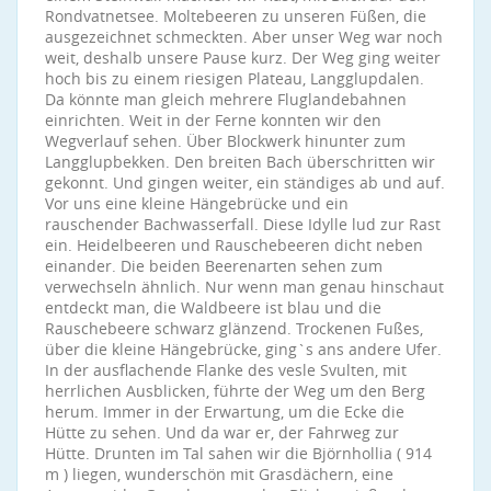
Rondvatnetsee. Moltebeeren zu unseren Füßen, die
ausgezeichnet schmeckten. Aber unser Weg war noch
weit, deshalb unsere Pause kurz. Der Weg ging weiter
hoch bis zu einem riesigen Plateau, Langglupdalen.
Da könnte man gleich mehrere Fluglandebahnen
einrichten. Weit in der Ferne konnten wir den
Wegverlauf sehen. Über Blockwerk hinunter zum
Langglupbekken. Den breiten Bach überschritten wir
gekonnt. Und gingen weiter, ein ständiges ab und auf.
Vor uns eine kleine Hängebrücke und ein
rauschender Bachwasserfall. Diese Idylle lud zur Rast
ein. Heidelbeeren und Rauschebeeren dicht neben
einander. Die beiden Beerenarten sehen zum
verwechseln ähnlich. Nur wenn man genau hinschaut
entdeckt man, die Waldbeere ist blau und die
Rauschebeere schwarz glänzend. Trockenen Fußes,
über die kleine Hängebrücke, ging`s ans andere Ufer.
In der ausflachende Flanke des vesle Svulten, mit
herrlichen Ausblicken, führte der Weg um den Berg
herum. Immer in der Erwartung, um die Ecke die
Hütte zu sehen. Und da war er, der Fahrweg zur
Hütte. Drunten im Tal sahen wir die Björnhollia ( 914
m ) liegen, wunderschön mit Grasdächern, eine