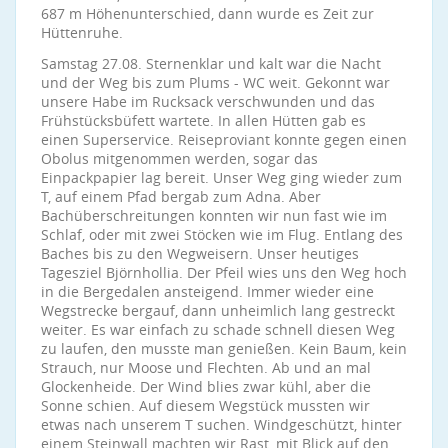
687 m Höhenunterschied, dann wurde es Zeit zur
Hüttenruhe.
Samstag 27.08. Sternenklar und kalt war die Nacht
und der Weg bis zum Plums - WC weit. Gekonnt war
unsere Habe im Rucksack verschwunden und das
Frühstücksbüfett wartete. In allen Hütten gab es
einen Superservice. Reiseproviant konnte gegen einen
Obolus mitgenommen werden, sogar das
Einpackpapier lag bereit. Unser Weg ging wieder zum
T, auf einem Pfad bergab zum Adna. Aber
Bachüberschreitungen konnten wir nun fast wie im
Schlaf, oder mit zwei Stöcken wie im Flug. Entlang des
Baches bis zu den Wegweisern. Unser heutiges
Tagesziel Björnhollia. Der Pfeil wies uns den Weg hoch
in die Bergedalen ansteigend. Immer wieder eine
Wegstrecke bergauf, dann unheimlich lang gestreckt
weiter. Es war einfach zu schade schnell diesen Weg
zu laufen, den musste man genießen. Kein Baum, kein
Strauch, nur Moose und Flechten. Ab und an mal
Glockenheide. Der Wind blies zwar kühl, aber die
Sonne schien. Auf diesem Wegstück mussten wir
etwas nach unserem T suchen. Windgeschützt, hinter
einem Steinwall machten wir Rast, mit Blick auf den