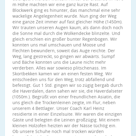
m Höhe machten wir eine ganz kurze Rast. Auf
Blockwerk ging es hinunter, das manchmal eine sehr
wackelige Angelegenheit wurde. Nun ging der Weg
eine ganze Zeit immer auf fast gleicher Höhe (1450m).
Wir trauten unseren Augen kaum, als dann doch noch
die Sonne mal durch die Wolkendecke blinzelte. Und
gleich erschien ein großer bunter Regenbogen. Wir
konnten uns mal umschauen und Moose und
Flechten bewundern, soweit das Auge reichte. Der
Weg, lang gestreckt, so gingen wir abwärts. Sumpf
und Bäche konnten uns die Laune nicht mehr
verderben. Alles war sowieso plitschenass. Im
Skortbekken kamen wir an einen festen Weg. Wir
entschieden uns für den Weg, trotz abfallend und
befestigt. Gut 1 Std. gingen wir so zügig bergab durch
die Haverdalen, dann sahen wir sie, die Haverdalseter
(1050m.). Begrüßt von einer freundlichen Asiatin, die
uns gleich die Trockenleinen zeigte, im Flur, neben
unserem 4 Bettlager. Unser Coach Karl Heinz
residierte in einer Einzelsuite. Wir waren die einzigen
Gäste und belegten die Leinen großzügig. Mit einem
kleinen Holzofen heizten wir der Nässe tüchtig ein.
Ob unsere Schuhe noch mal trocken würden