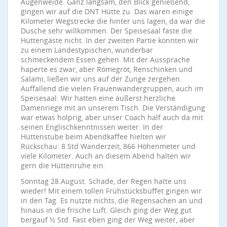
Augenweide. Ganz langsam, den Blick genießend,
gingen wir auf die DNT Hütte zu. Das waren einige
Kilometer Wegstrecke die hinter uns lagen, da war die
Dusche sehr willkommen. Der Speisesaal faste die
Hüttengäste nicht. In der zweiten Partie konnten wir
zu einem Landestypischen, wunderbar
schmeckendem Essen gehen. Mit der Aussprache
haperte es zwar, aber Römegröt, Renschinken und
Salami, ließen wir uns auf der Zunge zergehen.
Auffallend die vielen Frauenwandergruppen, auch im
Speisesaal. Wir hatten eine äußerst herzliche
Damenriege mit an unserem Tisch. Die Verständigung
war etwas holprig, aber unser Coach half auch da mit
seinen Englischkenntnissen weiter. In der
Hüttenstube beim Abendkaffee hielten wir
Rückschau: 8 Std Wanderzeit, 866 Höhenmeter und
viele Kilometer. Auch an diesem Abend halten wir
gern die Hüttenruhe ein.
Sonntag 28.August. Schade, der Regen hatte uns
wieder! Mit einem tollen Frühstücksbüffet gingen wir
in den Tag. Es nutzte nichts, die Regensachen an und
hinaus in die frische Luft. Gleich ging der Weg gut
bergauf ½ Std. Fast eben ging der Weg weiter, aber