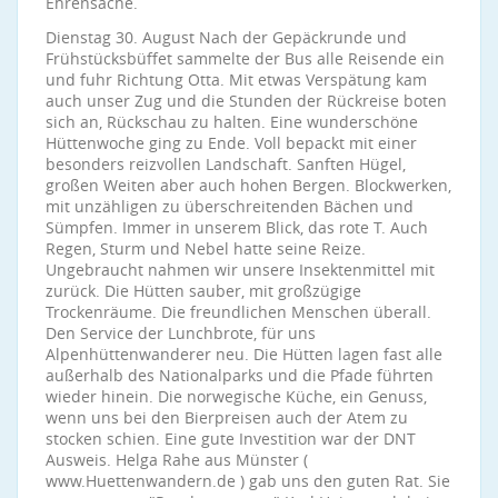
Ehrensache.
Dienstag 30. August Nach der Gepäckrunde und
Frühstücksbüffet sammelte der Bus alle Reisende ein
und fuhr Richtung Otta. Mit etwas Verspätung kam
auch unser Zug und die Stunden der Rückreise boten
sich an, Rückschau zu halten. Eine wunderschöne
Hüttenwoche ging zu Ende. Voll bepackt mit einer
besonders reizvollen Landschaft. Sanften Hügel,
großen Weiten aber auch hohen Bergen. Blockwerken,
mit unzähligen zu überschreitenden Bächen und
Sümpfen. Immer in unserem Blick, das rote T. Auch
Regen, Sturm und Nebel hatte seine Reize.
Ungebraucht nahmen wir unsere Insektenmittel mit
zurück. Die Hütten sauber, mit großzügige
Trockenräume. Die freundlichen Menschen überall.
Den Service der Lunchbrote, für uns
Alpenhüttenwanderer neu. Die Hütten lagen fast alle
außerhalb des Nationalparks und die Pfade führten
wieder hinein. Die norwegische Küche, ein Genuss,
wenn uns bei den Bierpreisen auch der Atem zu
stocken schien. Eine gute Investition war der DNT
Ausweis. Helga Rahe aus Münster (
www.Huettenwandern.de ) gab uns den guten Rat. Sie