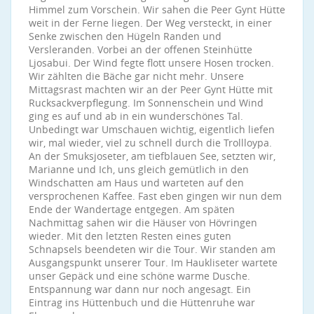
Himmel zum Vorschein. Wir sahen die Peer Gynt Hütte
weit in der Ferne liegen. Der Weg versteckt, in einer
Senke zwischen den Hügeln Randen und
Versleranden. Vorbei an der offenen Steinhütte
Ljosabui. Der Wind fegte flott unsere Hosen trocken.
Wir zählten die Bäche gar nicht mehr. Unsere
Mittagsrast machten wir an der Peer Gynt Hütte mit
Rucksackverpflegung. Im Sonnenschein und Wind
ging es auf und ab in ein wunderschönes Tal.
Unbedingt war Umschauen wichtig, eigentlich liefen
wir, mal wieder, viel zu schnell durch die Trollloypa.
An der Smuksjoseter, am tiefblauen See, setzten wir,
Marianne und Ich, uns gleich gemütlich in den
Windschatten am Haus und warteten auf den
versprochenen Kaffee. Fast eben gingen wir nun dem
Ende der Wandertage entgegen. Am späten
Nachmittag sahen wir die Häuser von Hövringen
wieder. Mit den letzten Resten eines guten
Schnapsels beendeten wir die Tour. Wir standen am
Ausgangspunkt unserer Tour. Im Haukliseter wartete
unser Gepäck und eine schöne warme Dusche.
Entspannung war dann nur noch angesagt. Ein
Eintrag ins Hüttenbuch und die Hüttenruhe war