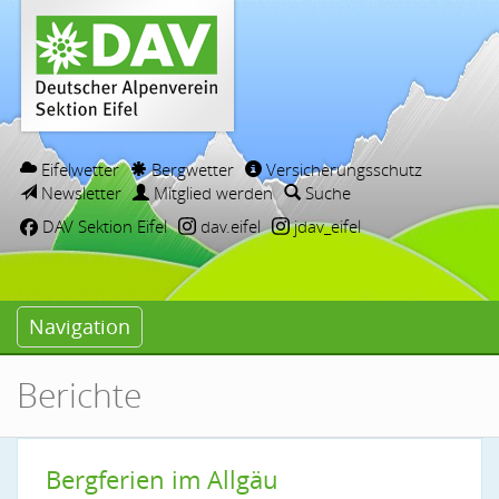
Eifelwetter
Bergwetter
Versicherungsschutz
Newsletter
Mitglied werden
Suche
DAV Sektion Eifel
dav.eifel
jdav_eifel
Navigation
Berichte
Bergferien im Allgäu