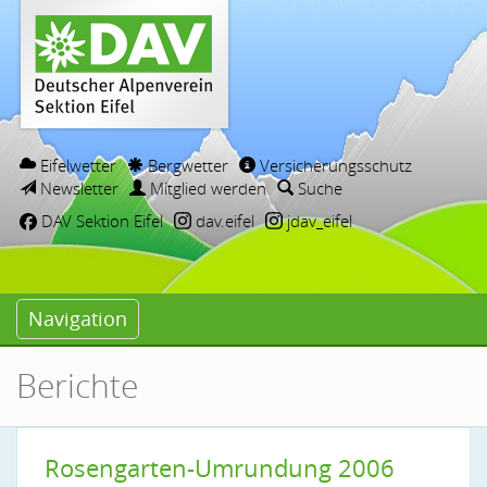
Eifelwetter
Bergwetter
Versicherungsschutz
Newsletter
Mitglied werden
Suche
DAV Sektion Eifel
dav.eifel
jdav_eifel
Navigation
Berichte
Rosengarten-Umrundung 2006