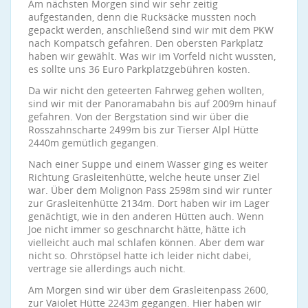
Am nächsten Morgen sind wir sehr zeitig
aufgestanden, denn die Rucksäcke mussten noch
gepackt werden, anschließend sind wir mit dem PKW
nach Kompatsch gefahren. Den obersten Parkplatz
haben wir gewählt. Was wir im Vorfeld nicht wussten,
es sollte uns 36 Euro Parkplatzgebühren kosten.
Da wir nicht den geteerten Fahrweg gehen wollten,
sind wir mit der Panoramabahn bis auf 2009m hinauf
gefahren. Von der Bergstation sind wir über die
Rosszahnscharte 2499m bis zur Tierser Alpl Hütte
2440m gemütlich gegangen.
Nach einer Suppe und einem Wasser ging es weiter
Richtung Grasleitenhütte, welche heute unser Ziel
war. Über dem Molignon Pass 2598m sind wir runter
zur Grasleitenhütte 2134m. Dort haben wir im Lager
genächtigt, wie in den anderen Hütten auch. Wenn
Joe nicht immer so geschnarcht hätte, hätte ich
vielleicht auch mal schlafen können. Aber dem war
nicht so. Ohrstöpsel hatte ich leider nicht dabei,
vertrage sie allerdings auch nicht.
Am Morgen sind wir über dem Grasleitenpass 2600,
zur Vaiolet Hütte 2243m gegangen. Hier haben wir