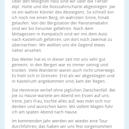
Über den Molignon Pass sind wir über die Tierser
Alpl. Hütte und die Rosszahnscharte abgestiegen. Joe
ist ein wahrer Könner des Absteigens. So schnell bin
ich noch nie einen Berg, im wahrsten Sinne, hinab
gelaufen. Von der Bergstation der Panoramabahn
sind wir bis hinunter gefahren. Nach dem
Mittagessen in Kompatsch sind wir mit dem Auto
nach Kastelruth gefahren, um dort noch zweimal zu
übernachten. Wir wollten uns die Gegend etwas
näher ansehen.
Das Wetter hat es in dieser zeit mit uns sehr gut
gemeint. In den Bergen war es immer sonnig und
trocken. Viele Wanderer waren auch nicht unterwegs.
Es hielt sich in Grenzen. Erst als wir abgestiegen und
in Kastelruth angekommen sind, kam der Regen.
Die Heimreise verlief ohne jeglichen Zwischenfall. Bei
Joe zu Hause wartete am Abend ein Essen auf uns.
Irene, Joe’s Frau, tischte alles auf, was man sich nur
denken und wünschen kann. Mit vollem Magen fuhr
ich am späten Abend nach Hause.
Im kommenden Jahr werden wir wieder eine Tour
durchführen, das haben wir uns fest vorgenommen.