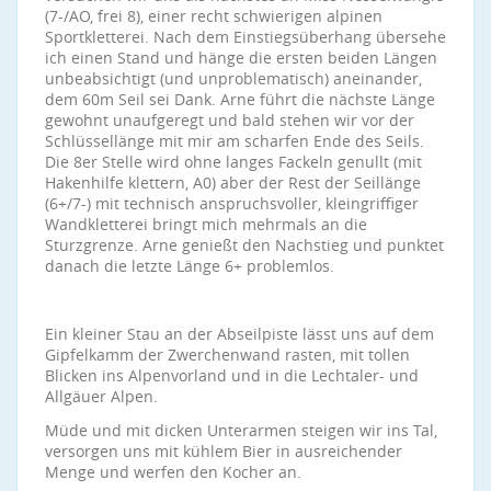
(7-/AO, frei 8), einer recht schwierigen alpinen
Sportkletterei. Nach dem Einstiegsüberhang übersehe
ich einen Stand und hänge die ersten beiden Längen
unbeabsichtigt (und unproblematisch) aneinander,
dem 60m Seil sei Dank. Arne führt die nächste Länge
gewohnt unaufgeregt und bald stehen wir vor der
Schlüssellänge mit mir am scharfen Ende des Seils.
Die 8er Stelle wird ohne langes Fackeln genullt (mit
Hakenhilfe klettern, A0) aber der Rest der Seillänge
(6+/7-) mit technisch anspruchsvoller, kleingriffiger
Wandkletterei bringt mich mehrmals an die
Sturzgrenze. Arne genießt den Nachstieg und punktet
danach die letzte Länge 6+ problemlos.
Ein kleiner Stau an der Abseilpiste lässt uns auf dem
Gipfelkamm der Zwerchenwand rasten, mit tollen
Blicken ins Alpenvorland und in die Lechtaler- und
Allgäuer Alpen.
Müde und mit dicken Unterarmen steigen wir ins Tal,
versorgen uns mit kühlem Bier in ausreichender
Menge und werfen den Kocher an.