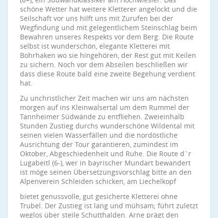
schöne Wetter hat weitere Kletterer angelockt und die
Seilschaft vor uns hilft uns mit Zurufen bei der
Wegfindung und mit gelegentlichem Steinschlag beim
Bewahren unseres Respekts vor dem Berg. Die Route
selbst ist wunderschön, elegante Kletterei mit
Bohrhaken wo sie hingehören, der Rest gut mit Keilen
zu sichern. Noch vor dem Abseilen beschließen wir
dass diese Route bald eine zweite Begehung verdient
hat.
Zu unchristlicher Zeit machen wir uns am nächsten
morgen auf ins Kleinwalsertal um dem Rummel der
Tannheimer Südwände zu entfliehen. Zweieinhalb
Stunden Zustieg durchs wunderschöne Wildental mit
seinen vielen Wasserfällen und die nordöstliche
Ausrichtung der Tour garantieren, zumindest im
Oktober, Abgeschiedenheit und Ruhe. Die Route d`r
Lugabeitl (6-), wer in bayrischer Mundart bewandert
ist möge seinen Übersetzungsvorschlag bitte an den
Alpenverein Schleiden schicken, am Liechelkopf
bietet genussvolle, gut gesicherte Kletterei ohne
Trubel. Der Zustieg ist lang und mühsam; führt zuletzt
weglos über steile Schutthalden. Arne prägt den