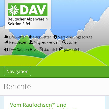
Eifelwetter
Bergwetter
Versicherungsschutz
Newsletter
Mitglied werden
Suche
DAV Sektion Eifel
dav.eifel
jdav_eifel
Navigation
Berichte
Vom Raufochsen* und