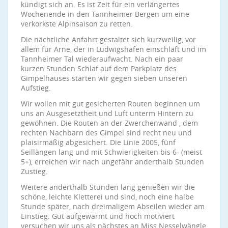
kündigt sich an. Es ist Zeit für ein verlängertes
Wochenende in den Tannheimer Bergen um eine
verkorkste Alpinsaison zu retten.
Die nächtliche Anfahrt gestaltet sich kurzweilig, vor
allem für Arne, der in Ludwigshafen einschläft und im
Tannheimer Tal wiederaufwacht. Nach ein paar
kurzen Stunden Schlaf auf dem Parkplatz des
Gimpelhauses starten wir gegen sieben unseren
Aufstieg.
Wir wollen mit gut gesicherten Routen beginnen um
uns an Ausgesetztheit und Luft unterm Hintern zu
gewöhnen. Die Routen an der Zwerchenwand , dem
rechten Nachbarn des Gimpel sind recht neu und
plaisirmäßig abgesichert. Die Linie 2005, fünf
Seillängen lang und mit Schwierigkeiten bis 6- (meist
5+), erreichen wir nach ungefähr anderthalb Stunden
Zustieg.
Weitere anderthalb Stunden lang genießen wir die
schöne, leichte Kletterei und sind, noch eine halbe
Stunde später, nach dreimaligem Abseilen wieder am
Einstieg. Gut aufgewärmt und hoch motiviert
versuchen wir uns als nächstes an Miss Nesselwängle