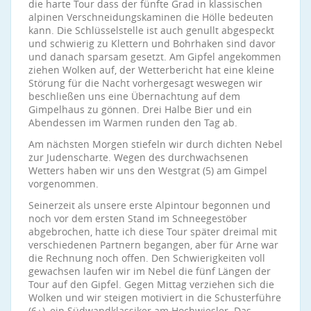
die harte Tour dass der fünfte Grad in klassischen
alpinen Verschneidungskaminen die Hölle bedeuten
kann. Die Schlüsselstelle ist auch genullt abgespeckt
und schwierig zu Klettern und Bohrhaken sind davor
und danach sparsam gesetzt. Am Gipfel angekommen
ziehen Wolken auf, der Wetterbericht hat eine kleine
Störung für die Nacht vorhergesagt weswegen wir
beschließen uns eine Übernachtung auf dem
Gimpelhaus zu gönnen. Drei Halbe Bier und ein
Abendessen im Warmen runden den Tag ab.
Am nächsten Morgen stiefeln wir durch dichten Nebel
zur Judenscharte. Wegen des durchwachsenen
Wetters haben wir uns den Westgrat (5) am Gimpel
vorgenommen.
Seinerzeit als unsere erste Alpintour begonnen und
noch vor dem ersten Stand im Schneegestöber
abgebrochen, hatte ich diese Tour später dreimal mit
verschiedenen Partnern begangen, aber für Arne war
die Rechnung noch offen. Den Schwierigkeiten voll
gewachsen laufen wir im Nebel die fünf Längen der
Tour auf den Gipfel. Gegen Mittag verziehen sich die
Wolken und wir steigen motiviert in die Schusterführe
(6+), ein Südwandklassiker am Hochwiesler. Das