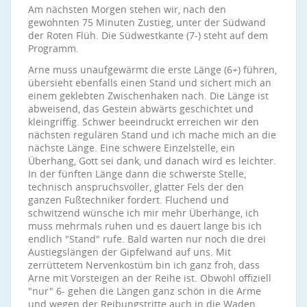
Am nächsten Morgen stehen wir, nach den
gewohnten 75 Minuten Zustieg, unter der Südwand
der Roten Flüh. Die Südwestkante (7-) steht auf dem
Programm.
Arne muss unaufgewärmt die erste Länge (6+) führen,
übersieht ebenfalls einen Stand und sichert mich an
einem geklebten Zwischenhaken nach. Die Länge ist
abweisend, das Gestein abwärts geschichtet und
kleingriffig. Schwer beeindruckt erreichen wir den
nächsten regulären Stand und ich mache mich an die
nächste Länge. Eine schwere Einzelstelle, ein
Überhang, Gott sei dank, und danach wird es leichter.
In der fünften Länge dann die schwerste Stelle,
technisch anspruchsvoller, glatter Fels der den
ganzen Fußtechniker fordert. Fluchend und
schwitzend wünsche ich mir mehr Überhänge, ich
muss mehrmals ruhen und es dauert lange bis ich
endlich "Stand" rufe. Bald warten nur noch die drei
Austiegslängen der Gipfelwand auf uns. Mit
zerrüttetem Nervenkostüm bin ich ganz froh, dass
Arne mit Vorsteigen an der Reihe ist. Obwohl offiziell
"nur" 6- gehen die Längen ganz schön in die Arme
und wegen der Reibungstritte auch in die Waden.