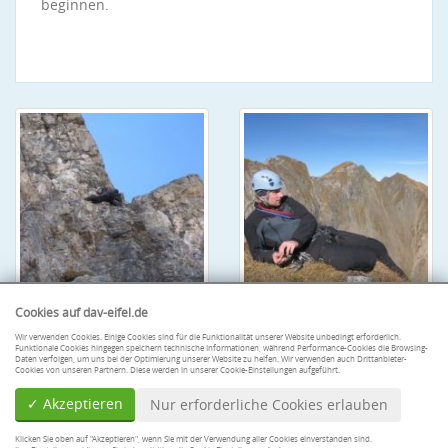
beginnen.
Cookies auf dav-eifel.de
Wir verwenden Cookies. Einige Cookies sind für die Funktionalität unserer Website unbedingt erforderlich.
Funktionale Cookies hingegen speichern technische Informationen, während Performance-Cookies die Browsing-
Daten verfolgen, um uns bei der Optimierung unserer Website zu helfen. Wir verwenden auch Drittanbieter-
Cookies von unseren Partnern. Diese werden in unserer Cookie-Einstellungen aufgeführt.
✓ Akzeptieren
Nur erforderliche Cookies erlauben
Klicken Sie oben auf "Akzeptieren", wenn Sie mit der Verwendung aller Cookies einverstanden sind.