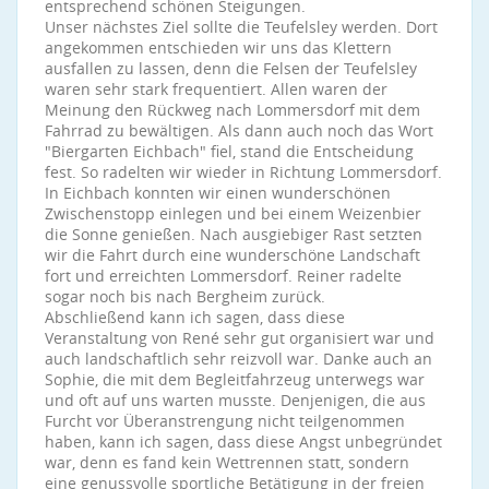
entsprechend schönen Steigungen.
Unser nächstes Ziel sollte die Teufelsley werden. Dort
angekommen entschieden wir uns das Klettern
ausfallen zu lassen, denn die Felsen der Teufelsley
waren sehr stark frequentiert. Allen waren der
Meinung den Rückweg nach Lommersdorf mit dem
Fahrrad zu bewältigen. Als dann auch noch das Wort
"Biergarten Eichbach" fiel, stand die Entscheidung
fest. So radelten wir wieder in Richtung Lommersdorf.
In Eichbach konnten wir einen wunderschönen
Zwischenstopp einlegen und bei einem Weizenbier
die Sonne genießen. Nach ausgiebiger Rast setzten
wir die Fahrt durch eine wunderschöne Landschaft
fort und erreichten Lommersdorf. Reiner radelte
sogar noch bis nach Bergheim zurück.
Abschließend kann ich sagen, dass diese
Veranstaltung von René sehr gut organisiert war und
auch landschaftlich sehr reizvoll war. Danke auch an
Sophie, die mit dem Begleitfahrzeug unterwegs war
und oft auf uns warten musste. Denjenigen, die aus
Furcht vor Überanstrengung nicht teilgenommen
haben, kann ich sagen, dass diese Angst unbegründet
war, denn es fand kein Wettrennen statt, sondern
eine genussvolle sportliche Betätigung in der freien