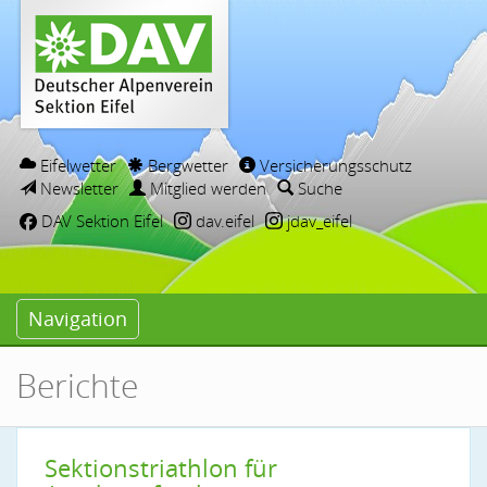
Eifelwetter
Bergwetter
Versicherungsschutz
Newsletter
Mitglied werden
Suche
DAV Sektion Eifel
dav.eifel
jdav_eifel
Navigation
Berichte
Sektionstriathlon für