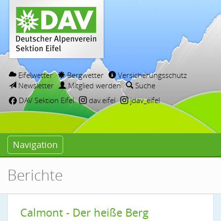
Eifelwetter
Bergwetter
Versicherungsschutz
Newsletter
Mitglied werden
Suche
DAV Sektion Eifel
dav.eifel
jdav_eifel
Navigation
Berichte
Calmont - Der heiße Berg