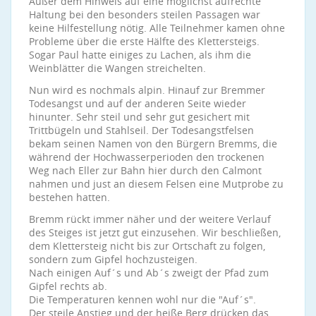
Außer dem Hinweis auf eine möglichst aufrechte
Haltung bei den besonders steilen Passagen war
keine Hilfestellung nötig. Alle Teilnehmer kamen ohne
Probleme über die erste Hälfte des Klettersteigs.
Sogar Paul hatte einiges zu Lachen, als ihm die
Weinblätter die Wangen streichelten.
Nun wird es nochmals alpin. Hinauf zur Bremmer
Todesangst und auf der anderen Seite wieder
hinunter. Sehr steil und sehr gut gesichert mit
Trittbügeln und Stahlseil. Der Todesangstfelsen
bekam seinen Namen von den Bürgern Bremms, die
während der Hochwasserperioden den trockenen
Weg nach Eller zur Bahn hier durch den Calmont
nahmen und just an diesem Felsen eine Mutprobe zu
bestehen hatten.
Bremm rückt immer näher und der weitere Verlauf
des Steiges ist jetzt gut einzusehen. Wir beschließen,
dem Klettersteig nicht bis zur Ortschaft zu folgen,
sondern zum Gipfel hochzusteigen.
Nach einigen Auf´s und Ab´s zweigt der Pfad zum
Gipfel rechts ab.
Die Temperaturen kennen wohl nur die "Auf´s".
Der steile Anstieg und der heiße Berg drücken das