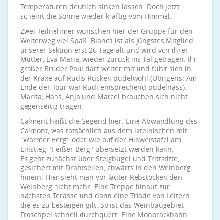
Temperaturen deutlich sinken lassen. Doch jetzt
scheint die Sonne wieder kräftig vom Himmel.
Zwei Teilnehmer wünschen hier der Gruppe für den
Weiterweg viel Spaß. Bianca ist als jüngstes Mitglied
unserer Sektion erst 26 Tage alt und wird von ihrer
Mutter, Eva-Maria, wieder zurück ins Tal getragen. Ihr
großer Bruder Paul darf weiter mit und fühlt sich in
der Kraxe auf Rudis Rücken pudelwohl (Übrigens: Am
Ende der Tour war Rudi entsprechend pudelnass).
Marita, Hans, Anja und Marcel brauchen sich nicht
gegenseitig tragen.
Calment heißt die Gegend hier. Eine Abwandlung des
Calmont, was tatsächlich aus dem lateinischen mit
"Warmer Berg" oder wie auf der Hinweistafel am
Einstieg "Heißer Berg" übersetzt werden kann.
Es geht zunächst über Steigbügel und Trittstifte,
gesichert mit Drahtseilen, abwärts in den Weinberg
hinein. Hier sieht man vor lauter Rebstöcken den
Weinberg nicht mehr. Eine Treppe hinauf zur
nächsten Terasse und dann eine Triade von Leitern
die es zu besteigen gilt. So ist das Weinbaugebiet
Fröschpel schnell durchquert. Eine Monorackbahn