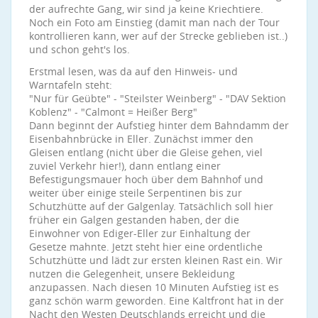
der aufrechte Gang, wir sind ja keine Kriechtiere.
Noch ein Foto am Einstieg (damit man nach der Tour
kontrollieren kann, wer auf der Strecke geblieben ist..)
und schon geht's los.
Erstmal lesen, was da auf den Hinweis- und
Warntafeln steht:
"Nur für Geübte" - "Steilster Weinberg" - "DAV Sektion
Koblenz" - "Calmont = Heißer Berg"
Dann beginnt der Aufstieg hinter dem Bahndamm der
Eisenbahnbrücke in Eller. Zunächst immer den
Gleisen entlang (nicht über die Gleise gehen, viel
zuviel Verkehr hier!), dann entlang einer
Befestigungsmauer hoch über dem Bahnhof und
weiter über einige steile Serpentinen bis zur
Schutzhütte auf der Galgenlay. Tatsächlich soll hier
früher ein Galgen gestanden haben, der die
Einwohner von Ediger-Eller zur Einhaltung der
Gesetze mahnte. Jetzt steht hier eine ordentliche
Schutzhütte und lädt zur ersten kleinen Rast ein. Wir
nutzen die Gelegenheit, unsere Bekleidung
anzupassen. Nach diesen 10 Minuten Aufstieg ist es
ganz schön warm geworden. Eine Kaltfront hat in der
Nacht den Westen Deutschlands erreicht und die