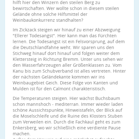
hilft hier den Winzern den steilen Berg zu
bewirtschaften. Wer wollte schon in diesem steilen
Gelände ohne solche Hilfsmittel der
Weinbaukonkurrenz standhalten?
Im Zickzack steigen wir hinauf zu einer Abzweigung
"Ellerer Todesangst". Hier kann man das Fürchten
lernen. Die Todesangst ist ein Felsvorsprung, auf dem
die Deutschlandfahne weht. Wir sparen uns den
Stichweg hinauf dort hinauf und folgen weiter dem
Klettersteig in Richtung Bremm. Unter uns sehen wir
den Wasserfahrzeugen aller Größenklassen zu. Vom
Kanu bis zum Schubverband ist alles vertreten. Hinter
der nächsten Geländekante kommen wir ins
Weinbaugebiet Geich. Diese Folge von Kanten und
Mulden ist für den Calmont charakteristisch.
Die Temperaturen steigen. Hier wächst Buchsbaum
schon mannshoch - mediterran. Immer wieder laden
schöne Aussichtspunkte, Hinweistafeln, der Blick auf
die Moselschleife und die Ruine des Klosters Stuben
zum Verweilen ein. Durch die Fachkaul geht es zum
Enkersberg, wo wir schließlich eine verdiente Pause
machen.