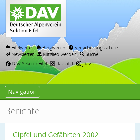
Eifelwetter
Bergwetter
Versicherungsschutz
Newsletter
Mitglied werden
Suche
DAV Sektion Eifel
dav.eifel
jdav_eifel
Navigation
Berichte
Gipfel und Gefährten 2002