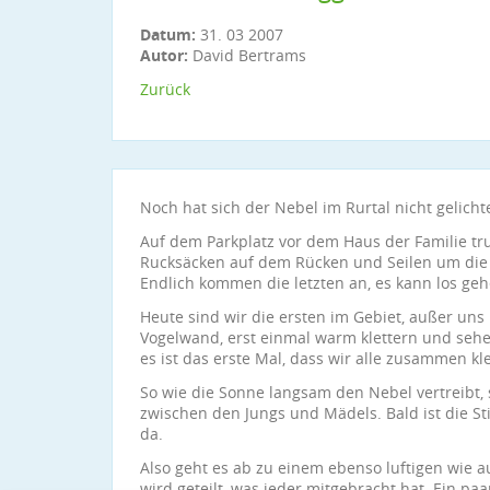
Datum:
31. 03 2007
Autor:
David Bertrams
Zurück
Noch hat sich der Nebel im Rurtal nicht gelichte
Auf dem Parkplatz vor dem Haus der Familie tru
Rucksäcken auf dem Rücken und Seilen um die 
Endlich kommen die letzten an, es kann los geh
Heute sind wir die ersten im Gebiet, außer uns
Vogelwand, erst einmal warm klettern und seh
es ist das erste Mal, dass wir alle zusammen kle
So wie die Sonne langsam den Nebel vertreibt, s
zwischen den Jungs und Mädels. Bald ist die S
da.
Also geht es ab zu einem ebenso luftigen wie a
wird geteilt, was jeder mitgebracht hat. Ein p