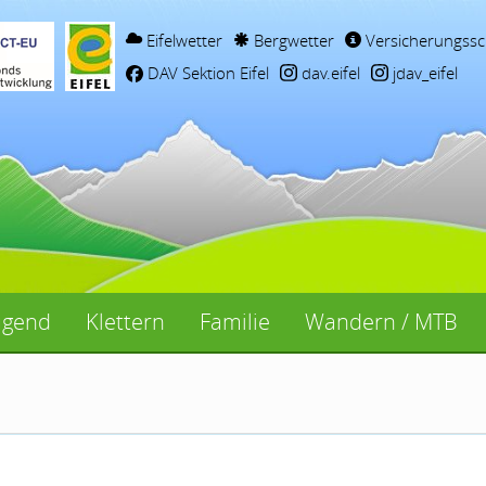
Eifelwetter
Bergwetter
Versicherungssc
DAV Sektion Eifel
dav.eifel
jdav_eifel
ugend
Klettern
Familie
Wandern / MTB