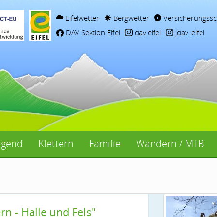
Eifelwetter
Bergwetter
Versicherungssc
DAV Sektion Eifel
dav.eifel
jdav_eifel
ugend
Klettern
Familie
Wandern / MTB
rn - Halle und Fels"