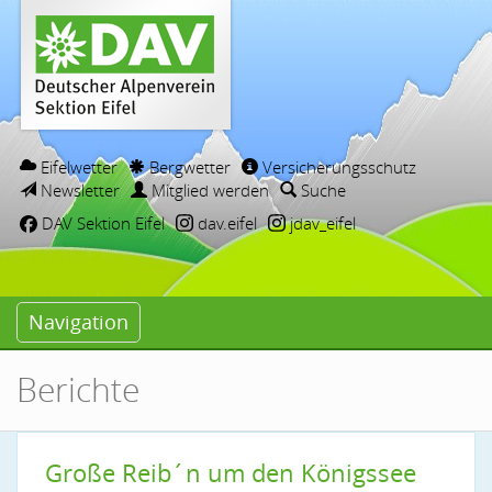
Eifelwetter
Bergwetter
Versicherungsschutz
Newsletter
Mitglied werden
Suche
DAV Sektion Eifel
dav.eifel
jdav_eifel
Navigation
Berichte
Große Reib´n um den Königssee