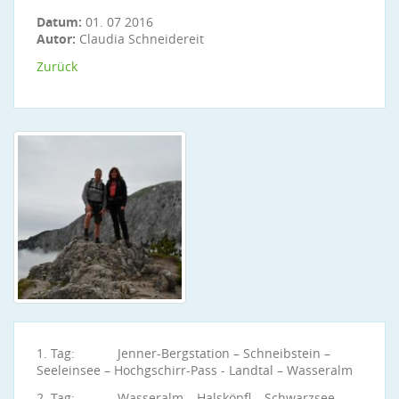
Datum:
01. 07 2016
Autor:
Claudia Schneidereit
Zurück
1. Tag: Jenner-Bergstation – Schneibstein –
Seeleinsee – Hochgschirr-Pass - Landtal – Wasseralm
2. Tag: Wasseralm – Halsköpfl – Schwarzsee –