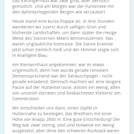
Das Kärlingerhaus war zwar groß, aber dennoch
gemütlich. Und am Morgen war der Funtensee mit
den dahinterliegenden Bergen wie verzaubert.
Heute stand eine kurze Etappe an. In drei Stunden
wanderten wir zuerst durch saftiges Grün und
blühende Landschaften, um dann später die riesige
Weite des Steinernen Meers kennenzulernen. Das
waren unglaubliche Kontraste. Die Sonne brannte
jetzt schon ziemlich heiß und der Himmel zeigte sich
in knalligem Blau.
Am Riemannhaus angekommen, war es etwas
ungemütlich, denn hier wurde gerade renoviert.
Dementsprechend war der Geräuschpegel – nicht
gerade einladend. Dennoch machten wir eine längere
Pause auf der Hüttenterrasse, dösten ein wenig, aßen
von unseren Vorräten und beobachteten Kletterer am
Sommerstein.
Wir entschieden uns dann, einen Gipfel in
Hüttennähe zu besteigen, das Breithorn mit einer
Höhe von knapp 2600 m. Eine gute Entscheidung! Der
Weg war zwar steinig, steil und teilweise ein wenig
ausgesetzt, aber ohne den schweren Rucksack waren