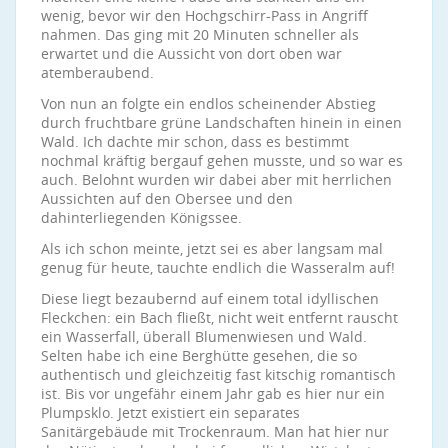
wenig, bevor wir den Hochgschirr-Pass in Angriff
nahmen. Das ging mit 20 Minuten schneller als
erwartet und die Aussicht von dort oben war
atemberaubend.
Von nun an folgte ein endlos scheinender Abstieg
durch fruchtbare grüne Landschaften hinein in einen
Wald. Ich dachte mir schon, dass es bestimmt
nochmal kräftig bergauf gehen musste, und so war es
auch. Belohnt wurden wir dabei aber mit herrlichen
Aussichten auf den Obersee und den
dahinterliegenden Königssee.
Als ich schon meinte, jetzt sei es aber langsam mal
genug für heute, tauchte endlich die Wasseralm auf!
Diese liegt bezaubernd auf einem total idyllischen
Fleckchen: ein Bach fließt, nicht weit entfernt rauscht
ein Wasserfall, überall Blumenwiesen und Wald.
Selten habe ich eine Berghütte gesehen, die so
authentisch und gleichzeitig fast kitschig romantisch
ist. Bis vor ungefähr einem Jahr gab es hier nur ein
Plumpsklo. Jetzt existiert ein separates
Sanitärgebäude mit Trockenraum. Man hat hier nur