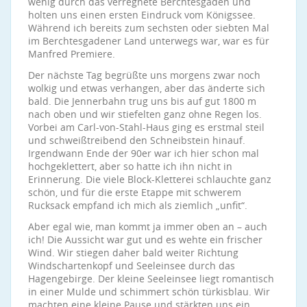
wenig durch das verregnete Berchtesgaden und
holten uns einen ersten Eindruck vom Königssee.
Während ich bereits zum sechsten oder siebten Mal
im Berchtesgadener Land unterwegs war, war es für
Manfred Premiere.
Der nächste Tag begrüßte uns morgens zwar noch
wolkig und etwas verhangen, aber das änderte sich
bald. Die Jennerbahn trug uns bis auf gut 1800 m
nach oben und wir stiefelten ganz ohne Regen los.
Vorbei am Carl-von-Stahl-Haus ging es erstmal steil
und schweißtreibend den Schneibstein hinauf.
Irgendwann Ende der 90er war ich hier schon mal
hochgeklettert, aber so hatte ich ihn nicht in
Erinnerung. Die viele Block-Kletterei schlauchte ganz
schön, und für die erste Etappe mit schwerem
Rucksack empfand ich mich als ziemlich „unfit“.
Aber egal wie, man kommt ja immer oben an – auch
ich! Die Aussicht war gut und es wehte ein frischer
Wind. Wir stiegen daher bald weiter Richtung
Windschartenkopf und Seeleinsee durch das
Hagengebirge. Der kleine Seeleinsee liegt romantisch
in einer Mulde und schimmert schön türkisblau. Wir
machten eine kleine Pause und stärkten uns ein