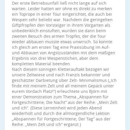
Der erste Betriebsunfall ließ nicht lange auf sich
warten. Leider hatten wir ohne es direkt zu merken
ein Toprope in einer Tour eingerichtet, die auch bei
Wespen sehr beliebt war. Nachdem die geringelten
Giftpfropfen den Vorsteiger in ihrem Vorgarten als
unbedenklich einstuften, wurden sie dann beim
zweiten Besuch des armen Tropfes, der die Tour
wieder abbauen musste etwas unwirsch. So konnte
ich gleich am ersten Tag eine Praxisübung im Auf-
und Abbauen von Angstzuständen mit dem mäßigen
Ergebnis von drei Wespenstichen, aber dem
kompletten Material beenden.
Nach diesem sonnigen Kletterauftakt bezogen wir
unsere Zeltwiese und nach Franzis bekannter und
geschätzter Darbietung über Zelt- Minimalismus („Ich
finde mit meinem Zelt und all meinem Gepäck unter
eurem Vordach Platz!“) erleuchtete uns Björn mit
einer Demonstration zum Thema „Abspannen für
Fortgeschrittene; Die Nacht“ aus der Reihe: „Mein Zelt
und ich“. (Diese Lerneinheit wird jeden Abend
wiederholt und durch die allmorgendliche Lektion
„Abspannen für Fortgeschrittene; Der Tag“ aus der
Reihe: „Mein Zelt und ich“ ergänzt.)