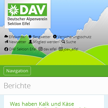
Eifelwetter
Bergwetter
Versicherungsschutz
Newsletter
Mitglied werden
Suche
DAV Sektion Eifel
dav.eifel
jdav_eifel
Navigation
Berichte
Was haben Kalk und Käse