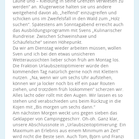
Laune und – Kleidung in seine Grenzen verwiesen zu
werden“ an. Klugerweise halten sie uns andere
weitgehend davon ab, „helfend“ einzugreifen und
schicken uns im Zweifelsfall in den Wald zum „Holz
suchen“. Spätestens am Sonntagabend erreicht auch
das Ausbildungsprogramm mit Svens „Kulinarischer
Rundreise: Zwischen Schweinshaxe und
Schäufelsche“ seinen Höhepunkt.
Da wir am Dienstag wieder arbeiten müssen, wollen
Sven und ich bei den etwas unsicheren
Wetteraussichten lieber schon früh am Montag los.
Die Fraktion Urlaubszeitoptimierer würde den
kommenden Tag natürlich gerne noch mit Klettern
nutzen. „Na, wenn wir um sechs Uhr aufstehen,
können wir ja locker noch bis elf ein paar Routen
ziehen, und trotzdem früh loskommen“ scherzen wir.
Alles lacht oder rollt mit den Augen. Wir lassen es so
stehen und verabschieden uns beim Rückzug in die
Kojen mit „Bis morgen um sechs dann.“
Am nächsten Morgen weckt uns gegen sieben das
Geklapper von Campinggeschirr. Oh-oh. Ganz klar,
unsere Abschlussnote in „Urlaubszeitoptimierung: Ein
Maximum an Erlebnis aus einem Minimum an Zeit“
wird nicht die Beste sein. Auch Tom, Björn und Franzi