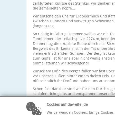
zerklüfteten Kulisse des Steinkar, wir denken
die gemeißelten Köpfe...
Wir entscheiden uns für Erdbeermilch und Kaff
zwischen Hühnern und vorwitzigen Schweinen 
(langen) Tag.
So richtig in Fahrt gekommen wollen wir die To
Tannheimer, der Leilachspitze, 2274 m, beende
Donnerstag die exquisite Route durch das Birke
Bergwelt des Birkentals ist in der Tat unberühr
vielen erfrischenden Gumpen. Der Berg ist kaum
zum Gipfel ist für uns aber nicht wenig anstr
einmal staunen wir schweigend!
Zurück am Fuße des Berges fallen wir fast über
vor unseren Füßen hinter einem dicken Fels. 
offensichtlich ihr Dorf und haben uns ausnah
Schon fast dankbar sind wir für den Durchzug 
schlafen richtig aus und entspannen unsere fl
Was für eine tolle Woche, was für ein gewachse
einmal auf die Frage: "Mama, wann gehen wir no
Cookies auf dav-eifel.de
Wir verwenden Cookies. Einige Cookies 