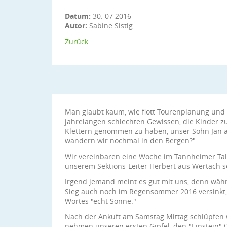
Datum:
30. 07 2016
Autor:
Sabine Sistig
Zurück
Man glaubt kaum, wie flott Tourenplanung und
jahrelangen schlechten Gewissen, die Kinder zu
Klettern genommen zu haben, unser Sohn Jan 
wandern wir nochmal in den Bergen?"
Wir vereinbaren eine Woche im Tannheimer Tal, 
unserem Sektions-Leiter Herbert aus Wertach s
Irgend jemand meint es gut mit uns, denn wä
Sieg auch noch im Regensommer 2016 versinkt,
Wortes "echt Sonne."
Nach der Ankuft am Samstag Mittag schlüpfen 
nehmen unseren ersten Gipfel, den "Einstein"