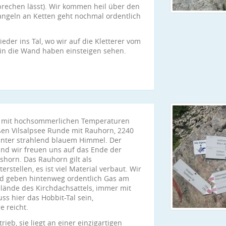
rechen lässt). Wir kommen heil über den
hangeln an Ketten geht nochmal ordentlich
ieder ins Tal, wo wir auf die Kletterer vom
 in die Wand haben einsteigen sehen.
er mit hochsommerlichen Temperaturen
oßen Vilsalpsee Runde mit Rauhorn, 2240
unter strahlend blauem Himmel. Der
und wir freuen uns auf das Ende der
horn. Das Rauhorn gilt als
rstellen, es ist viel Material verbaut. Wir
nd geben hintenweg ordentlich Gas am
lände des Kirchdachsattels, immer mit
s hier das Hobbit-Tal sein,
 reicht.
ieb, sie liegt an einer einzigartigen