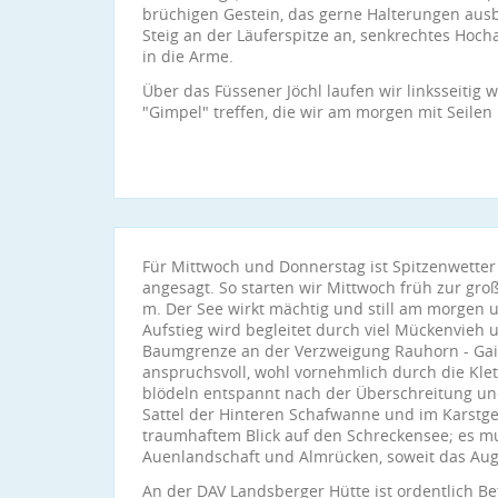
brüchigen Gestein, das gerne Halterungen ausb
Steig an der Läuferspitze an, senkrechtes Hoc
in die Arme.
Über das Füssener Jöchl laufen wir linksseitig w
"Gimpel" treffen, die wir am morgen mit Seilen
Für Mittwoch und Donnerstag ist Spitzenwett
angesagt. So starten wir Mittwoch früh zur gr
m. Der See wirkt mächtig und still am morgen 
Aufstieg wird begleitet durch viel Mückenvieh 
Baumgrenze an der Verzweigung Rauhorn - Gais
anspruchsvoll, wohl vornehmlich durch die Klette
blödeln entspannt nach der Überschreitung u
Sattel der Hinteren Schafwanne und im Karstge
traumhaftem Blick auf den Schreckensee; es mus
Auenlandschaft und Almrücken, soweit das Auge
An der DAV Landsberger Hütte ist ordentlich Betr