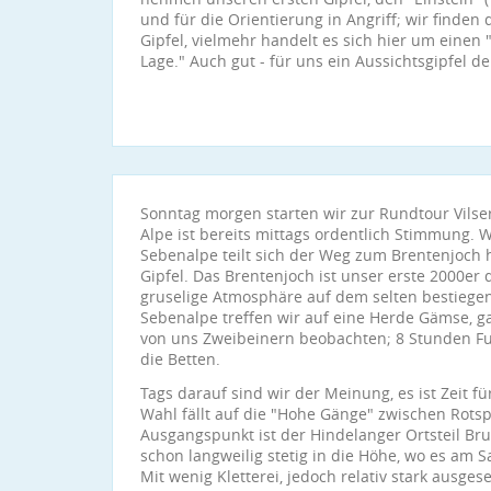
und für die Orientierung in Angriff; wir find
Gipfel, vielmehr handelt es sich hier um einen "
Lage." Auch gut - für uns ein Aussichtsgipfel de
Sonntag morgen starten wir zur Rundtour Vilser 
Alpe ist bereits mittags ordentlich Stimmung. W
Sebenalpe teilt sich der Weg zum Brentenjoch h
Gipfel. Das Brentenjoch ist unser erste 2000er d
gruselige Atmosphäre auf dem selten bestiege
Sebenalpe treffen wir auf eine Herde Gämse, ga
von uns Zweibeinern beobachten; 8 Stunden F
die Betten.
Tags darauf sind wir der Meinung, es ist Zeit fü
Wahl fällt auf die "Hohe Gänge" zwischen Rotsp
Ausgangspunkt ist der Hindelanger Ortsteil Bruc
schon langweilig stetig in die Höhe, wo es am S
Mit wenig Kletterei, jedoch relativ stark ausge