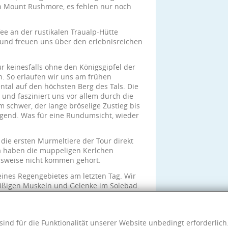
 an Mount Rushmore, es fehlen nur noch
ee an der rustikalen Traualp-Hütte
und freuen uns über den erlebnisreichen
ur keinesfalls ohne den Königsgipfel der
n. So erlaufen wir uns am frühen
ntal auf den höchsten Berg des Tals. Die
t und fasziniert uns vor allem durch die
 schwer, der lange bröselige Zustieg bis
engend. Was für eine Rundumsicht, wieder
 die ersten Murmeltiere der Tour direkt
Da haben die muppeligen Kerlchen
msweise nicht kommen gehört.
eines Regengebietes am letzten Tag. Wir
eißigen Muskeln und Gelenke im Solebad.
nes Kind. Ich hoffe insgeheim noch
ch mal in die Berge...?"
sind für die Funktionalität unserer Website unbedingt erforderlic