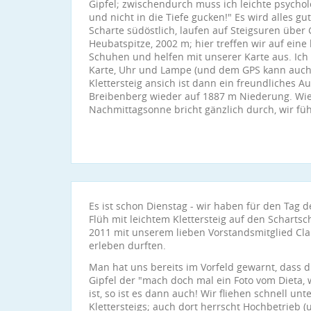
Gipfel; zwischendurch muss ich leichte psycholo
und nicht in die Tiefe gucken!" Es wird alles gu
Scharte südöstlich, laufen auf Steigsuren übe
Heubatspitze, 2002 m; hier treffen wir auf eine 
Schuhen und helfen mit unserer Karte aus. Ich 
Karte, Uhr und Lampe (und dem GPS kann auch 
Klettersteig ansich ist dann ein freundliches 
Breibenberg wieder auf 1887 m Niederung. Wi
Nachmittagsonne bricht gänzlich durch, wir fü
Es ist schon Dienstag - wir haben für den Tag de
Flüh mit leichtem Klettersteig auf den Schartsc
2011 mit unserem lieben Vorstandsmitglied Cl
erleben durften.
Man hat uns bereits im Vorfeld gewarnt, dass d
Gipfel der "mach doch mal ein Foto vom Dieta, wi
ist, so ist es dann auch! Wir fliehen schnell u
Klettersteigs; auch dort herrscht Hochbetrieb (