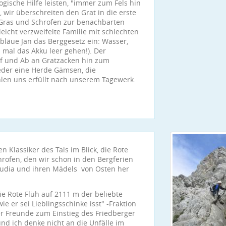
gische Hilfe leisten, "immer zum Fels hin
t, wir überschreiten den Grat in die erste
r Gras und Schrofen zur benachbarten
leicht verzweifelte Familie mit schlechten
bläue Jan das Berggesetz ein: Wasser,
mal das Akku leer gehen!). Der
Auf und Ab an Gratzacken hin zum
eder eine Herde Gämsen, die
hlen uns erfüllt nach unserem Tagewerk.
n Klassiker des Tals im Blick, die Rote
hrofen, den wir schon in den Bergferien
audia und ihren Mädels von Osten her
ie Rote Flüh auf 2111 m der beliebte
e er sei Lieblingsschinke isst" -Fraktion
nter Freunde zum Einstieg des Friedberger
und ich denke nicht an die Unfälle im