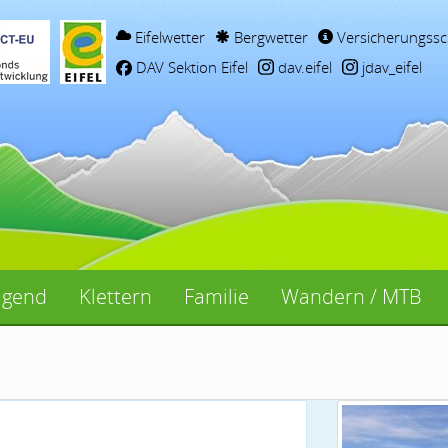
Eifelwetter
Bergwetter
Versicherungssc
DAV Sektion Eifel
dav.eifel
jdav_eifel
ugend
Klettern
Familie
Wandern / MTB