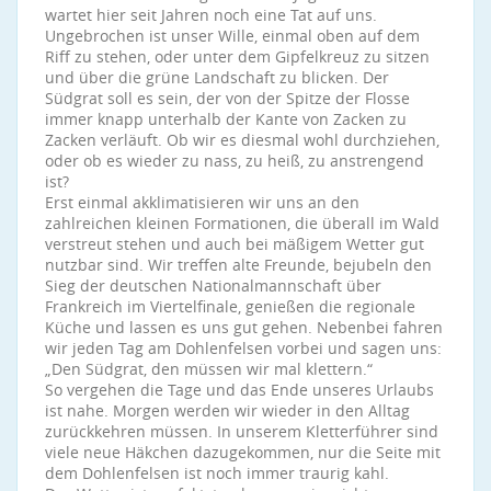
wartet hier seit Jahren noch eine Tat auf uns.
Ungebrochen ist unser Wille, einmal oben auf dem
Riff zu stehen, oder unter dem Gipfelkreuz zu sitzen
und über die grüne Landschaft zu blicken. Der
Südgrat soll es sein, der von der Spitze der Flosse
immer knapp unterhalb der Kante von Zacken zu
Zacken verläuft. Ob wir es diesmal wohl durchziehen,
oder ob es wieder zu nass, zu heiß, zu anstrengend
ist?
Erst einmal akklimatisieren wir uns an den
zahlreichen kleinen Formationen, die überall im Wald
verstreut stehen und auch bei mäßigem Wetter gut
nutzbar sind. Wir treffen alte Freunde, bejubeln den
Sieg der deutschen Nationalmannschaft über
Frankreich im Viertelfinale, genießen die regionale
Küche und lassen es uns gut gehen. Nebenbei fahren
wir jeden Tag am Dohlenfelsen vorbei und sagen uns:
„Den Südgrat, den müssen wir mal klettern.“
So vergehen die Tage und das Ende unseres Urlaubs
ist nahe. Morgen werden wir wieder in den Alltag
zurückkehren müssen. In unserem Kletterführer sind
viele neue Häkchen dazugekommen, nur die Seite mit
dem Dohlenfelsen ist noch immer traurig kahl.