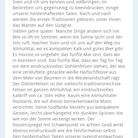
Sven und ich uns kennen und vollbringen, im
Bestreben uns gegenseitig zu beeindrucken, einige
unserer heldenhaftesten Taten. Nach und nach
werden die ersten Traditionen geboren, unter ihnen
das Warten auf den Südgrat.
Sieben Jahre später. Manche Dinge ändern sich nie.
Wie so oft im Sommer, wenn die Sonne lacht und der
Fels ruft, machen Sven und ich uns auf den Weg ins
Altmühltal, wo es kompakten Kalk und gutes Bier gibt.
Es müsste so ungefähr das fünfte Mal sein, dass wir
in Konstein sind. Das fünfte Mal, dass wir Tag für Tag
vor dem eindrucksvollen Dohlenfelsen stehen, der wie
eine zerklüftete, gezackte weiße Haifischflosse aus
dem Meer von Bäumen in die Weidelandschaft ragt.
Der Dohlenfelsen ist der vielleicht traditionsreichste
Felsen im ganzen Altmühltal, ein eindrucksvolles
Kalkriff von ca. 50m Höhe. Kaum eine Altmühltaler
Postkarte, die auf dieses bemerkenswerte Motiv
verzichtet. Seine Südflanke besteht aus kompaktem
Gestein, leicht überhängend mit dunklen Spitzen, die
wie von der Sonne versengt wirken. Der
Routenspiegel mit Schwerpunkt im achten Grad wirkt
ebenso eindrucksvoll wie die Felsformation selbst.
Den heldenhaften Tagen unserer Jugend entwachsen