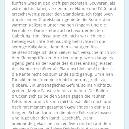
fünften Grad in den kräftigen sechsten. Souverän, als
wäre nichts dabei, verklemmt er Hände und Füße und
erreicht wenig später den Standplatz. Ich folge Sven
durch seinen Gipfelslalom, genieße die Sonne, den
warmen Kalkstein unter meinen Fingern und die
Fernblicke. Dann stehe auch ich vor der letzten
Gabelung. Hm, Risse und ich, nicht wirklich eine
Liebesgeschichte. Sehnsüchtig betrachte ich die
sonnige Kalkplatte, dann den schattigen Riss.
Seufzend folge ich dem Seilverlauf, versuche mich vor
den Klemmgriffen zu drücken und piaze so lange es
irgend geht an der Kante des Risses entlang. Piazen,
das ist noch schöner als Plattenschleichen! Leider ist
die Kante nicht bis zum Ende spitz genug. Um einen
Faustklemmer komme ich nicht herum, greife zu,
bibbere. Ein unbehagliches Gefühl, so ins Nichts zu
greifen. Meine Faust scheint zu halten. Die Ballen
drücken sich zu beiden Seiten gegen die rauhen
Felskanten und ich kann mich tatsächlich nach und
nach mit meinem gesamten Gewicht so in den Riss
hängen. Schon kann ich die obere Felskante fassen
und luge über den Rand. Geschafft. Dicht
aneinandergekuschelt sitzen Sven und ich auf dem
winzigen Plateau auf dem Dohlenfels, direkt unter