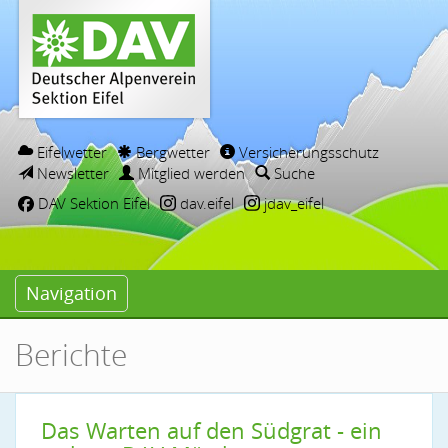
Eifelwetter
Bergwetter
Versicherungsschutz
Newsletter
Mitglied werden
Suche
DAV Sektion Eifel
dav.eifel
jdav_eifel
Navigation
Berichte
Das Warten auf den Südgrat - ein