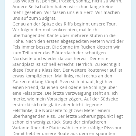
Das Wetter ist perfekt, trocken, sonnig, nicht zu warm.
Andere Seilschaften haben wir schon lange keine
mehr gesehen. Wir fassen uns ein Herz. Wir machen
uns auf zum Südgrat.
Genau an der Spitze des Riffs beginnt unsere Tour.
Wir folgen der mal senkrechten, mal leicht
überhängenden Kante über mehrere Stufen in die
Höhe. Nach den ersten abgespeckten Metern wird der
Fels immer besser. Die Sonne im Rücken klettern wir
zum Teil unter das Blätterdach der schattigen
Nordseite und wieder daraus hervor. Der erste
Standplatz ist schnell erreicht. Herrlich. Zu Recht gilt
diese Tour als Klassiker. Der weitere Routenverlauf ist
etwas komplizierter. Mal links, mal rechts an den
Zacken entlang kämpft Sven sich hinauf, legt hier
einen Friend, da einen Keil oder eine Schlinge über
eine Felsspitze. Die letzte Verzweigung steht an. Ich
merke, wie mein Vorsteiger zögert. Auf der Südseite
erstreckt sich die glatte aber leicht liegende
Felsflanke, die Nordseite folgt zwei Meter einem
überhängenden Riss. Der letzte Sicherungspunkt liegt
schon ein wenig zurück. Statt der einfacheren
Variante über die Platte wählt er die kräftige Rissspur.
Damit hebt er unsere Route aus dem entspannten