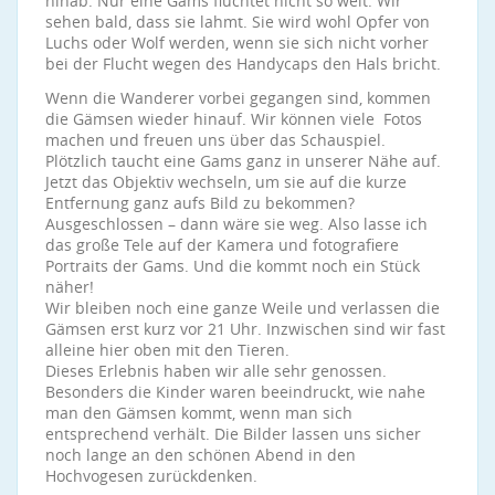
hinab. Nur eine Gams flüchtet nicht so weit. Wir
sehen bald, dass sie lahmt. Sie wird wohl Opfer von
Luchs oder Wolf werden, wenn sie sich nicht vorher
bei der Flucht wegen des Handycaps den Hals bricht.
Wenn die Wanderer vorbei gegangen sind, kommen
die Gämsen wieder hinauf. Wir können viele Fotos
machen und freuen uns über das Schauspiel.
Plötzlich taucht eine Gams ganz in unserer Nähe auf.
Jetzt das Objektiv wechseln, um sie auf die kurze
Entfernung ganz aufs Bild zu bekommen?
Ausgeschlossen – dann wäre sie weg. Also lasse ich
das große Tele auf der Kamera und fotografiere
Portraits der Gams. Und die kommt noch ein Stück
näher!
Wir bleiben noch eine ganze Weile und verlassen die
Gämsen erst kurz vor 21 Uhr. Inzwischen sind wir fast
alleine hier oben mit den Tieren.
Dieses Erlebnis haben wir alle sehr genossen.
Besonders die Kinder waren beeindruckt, wie nahe
man den Gämsen kommt, wenn man sich
entsprechend verhält. Die Bilder lassen uns sicher
noch lange an den schönen Abend in den
Hochvogesen zurückdenken.