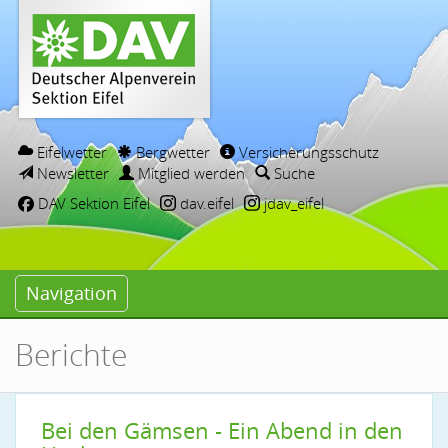
Eifelwetter
Bergwetter
Versicherungsschutz
Newsletter
Mitglied werden
Suche
DAV Sektion Eifel
dav.eifel
jdav_eifel
Navigation
Berichte
Bei den Gämsen - Ein Abend in den