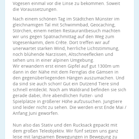
Vogesen einmal vor die Linse zu bekommen. Soweit
die Voraussetzungen.
Nach einem schönen Tag im Städtchen Münster im
gleichnamigen Tal mit Schwimmbad, Geocaching,
Störchen, einem netten Restaurantbesuch machten
wir uns gegen Spätnachmittag auf den Weg zum
Vogesenkamm, dem Crête. Dort treffen wir auf
unerwartet starken Wind, herrliche Lichtstimmung,
noch blühende Narzissen, Altschneeflecken und
sehen uns in einer alpinen Umgebung.
Wir erwandern erst einen Gipfel auf gut 1300m um
dann in der Nähe mit dem Fernglas die Gämsen in
den gegenüberliegenden Hängen auszumachen. Und
da sind sie auch schon! Gut ein Dutzend Tiere sind
schnell entdeckt. Noch am Waldrand befinden sie sich
gerade dabei, ihre abendlichen Futter- und
Spielplätze in größerer Höhe aufzusuchen. Jungtiere
sind leider nicht zu sehen. Die werden erst Ende Mai /
Anfang Juni geworfen.
Nun also das Stativ und den Rucksack gepackt mit
dem großen Teleobjektiv. Wir fünf setzen uns ganz
leise mit langsamen Bewegungen in Bewegung zu