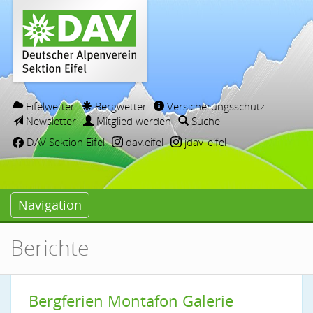
Eifelwetter
Bergwetter
Versicherungsschutz
Newsletter
Mitglied werden
Suche
DAV Sektion Eifel
dav.eifel
jdav_eifel
Navigation
Berichte
Bergferien Montafon Galerie