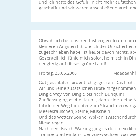
und ich hatte das Gefühl, nicht mehr aufstehe
geschafft und wir waren anschließend auch no
Obwohl ich bei unseren bisherigen Touren am 
kleineren Ängsten litt, die ich der Unsicherh
zugeschrieben habe, ist heute davon nichts, ab
Gegenteil: ich fühle mich sofort heimisch in Din
neugierig auf dieses grüne Land!
Freitag, 23.05.2008 Määääähhhhh
Gut geschlafen, ordentlich gegessen. Das Frühst
wir uns keine zusätzlichen Brote mitgenommen 
Dingle Way, von Dingle bis nach Dunquin!
Zunächst ging es die Haupt-, dann eine kleine 
führte der Weg hinunter zum Strand, den wir ga
Meeresrauschen, Steine, Muscheln....
Und das Wetter? Sonne, Wolken, zwischendurch
Nieselregen.
Nach dem Beach-Walking ging es durch ein kle
Trampelpfad entlang, der zugewachsen war wie 