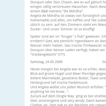
Dunquin oder Dún Chaoin, wie es auf gälisch hei
einigen völlig verstreuten Häuschen. Nach die
einem B&B namens "De Mórdha".
Angela de Mórdha ist sowas von fürsorglich und
homemade) und alles, um Kaffee und Tee zuber
üblich zu sein: auf den Zimmern steht ein Wass
Zucker. Und unser Zimmer ist so knuffig!
Später sind wir im "Kruger´s Pub" gewesen. Ich
trinken!!! Gott, wie peinlich! Irgendwann an die
Wasser mehr hatten. Das irische Trinkwasser i
Dunquin über keinen Laden verfügt, haben wi
"trockengekocht" (!?!?).
Samstag, 24.05.2008 Soweit di
Heute morgen bei Angela war es so schön, dass 
Blick auf grüne Hügel und Meer Porridge gege
bittere Marmelade, gesalzene Butter, Toast und
Hintergrund lief irische Fiedelmusik.
Und Angela wollte uns jeden Wunsch erfüllen: "I
anything let me know...".
Zurück auf dem Dingle Way ging es bei strahl
Steil, anstrengend und very windy. Dann kame
Clogher an. Dort gab es ein Bächlein mit roma