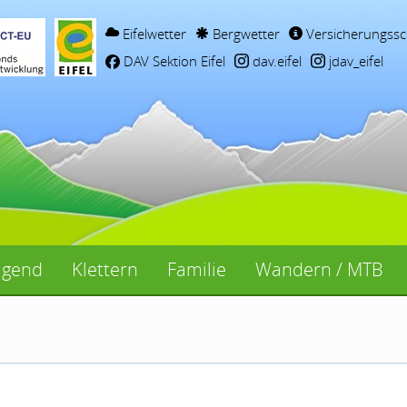
Eifelwetter
Bergwetter
Versicherungssc
DAV Sektion Eifel
dav.eifel
jdav_eifel
ugend
Klettern
Familie
Wandern / MTB