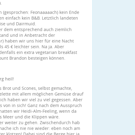
.
h (gesprochen: Feonaaaaach) kein Ende
 einfach kein B&B. Letztlich landeten
enise und Dairmuid.
ber dem entsprechend auch ziemlich
tand und in Anbetracht der
r) haben wir uns hier für eine Nacht
45 € leichter sein. Na ja. Aber
denfalls ein extra vegetarian breakfast
ount Brandon besteigen können.
eil!
s Brot und Scones, selbst gemachte,
elette mit allem möglichen Gemüse drauf
lich haben wir viel zu viel gegessen. Aber
as von in sich! Ganz nach dem Ausspruch
 hatten wir Heidi-Alm-Feeling, wenn da
´s Meer und die Klippen wäre.
mer weiter zu gehen. Zwischendurch hab
mache ich nie nie wieder: eben noch am
 klotzen! Dabei sind die Berge hier ja