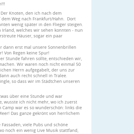
!!!
. Der Knoten, den ich nach dem
uf dem Weg nach Frankfurt/Hahn. Dort
ten wenig später in den Flieger steigen.
n Irland, welches wir sehen konnten - nun
verstreute Häuser, sogar ein paar
r dann erst mal unsere Sonnenbrillen
ter! Von Regen keine Spur!
er Stunde fahren sollte, entschieden wir,
machen. Wir waren noch nicht einmal 50
ichen Herrn aufgegabelt, der uns zur
dann auch recht schnell in Tralee.
Dingle, so dass wir im Städtchen unseren
etwas über eine Stunde und war
wusste ich nicht mehr, wo ich zuerst
m Camp war es so wunderschön: links die
Meer! Das ganze gekrönt von herrlichem
te Fassaden, viele Pubs und schöne
wo noch ein wenig Live Musik stattfand,