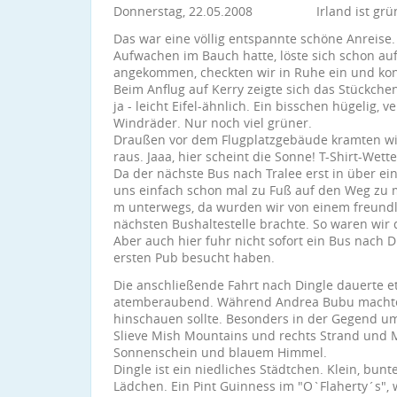
Donnerstag, 22.05.2008 Irland ist grün
Das war eine völlig entspannte schöne Anreise
Aufwachen im Bauch hatte, löste sich schon a
angekommen, checkten wir in Ruhe ein und konn
Beim Anflug auf Kerry zeigte sich das Stückche
ja - leicht Eifel-ähnlich. Ein bisschen hügelig, 
Windräder. Nur noch viel grüner.
Draußen vor dem Flugplatzgebäude kramten wi
raus. Jaaa, hier scheint die Sonne! T-Shirt-Wet
Da der nächste Bus nach Tralee erst in über ein
uns einfach schon mal zu Fuß auf den Weg zu 
m unterwegs, da wurden wir von einem freundl
nächsten Bushaltestelle brachte. So waren wir 
Aber auch hier fuhr nicht sofort ein Bus nach 
ersten Pub besucht haben.
Die anschließende Fahrt nach Dingle dauerte 
atemberaubend. Während Andrea Bubu machte, 
hinschauen sollte. Besonders in der Gegend u
Slieve Mish Mountains und rechts Strand und 
Sonnenschein und blauem Himmel.
Dingle ist ein niedliches Städtchen. Klein, bun
Lädchen. Ein Pint Guinness im "O`Flaherty´s", 