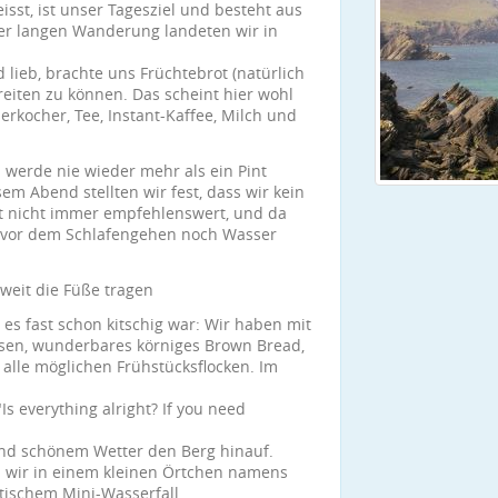
sst, ist unser Tagesziel und besteht aus
ser langen Wanderung landeten wir in
 lieb, brachte uns Früchtebrot (natürlich
eiten zu können. Das scheint hier wohl
erkocher, Tee, Instant-Kaffee, Milch und
 werde nie wieder mehr als ein Pint
sem Abend stellten wir fest, dass wir kein
st nicht immer empfehlenswert, und da
r vor dem Schlafengehen noch Wasser
e Füße tragen
es fast schon kitschig war: Wir haben mit
ssen, wunderbares körniges Brown Bread,
 alle möglichen Frühstücksflocken. Im
s everything alright? If you need
end schönem Wetter den Berg hinauf.
n wir in einem kleinen Örtchen namens
ntischem Mini-Wasserfall.