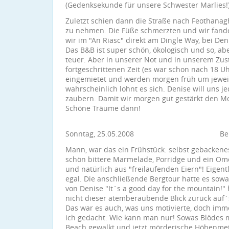
(Gedenksekunde für unsere Schwester Marlies!)
Zuletzt schien dann die Straße nach Feothanag
zu nehmen. Die Füße schmerzten und wir fanden
wir im "An Riasc" direkt am Dingle Way, bei D
Das B&B ist super schön, ökologisch und so, a
teuer. Aber in unserer Not und in unserem Zus
fortgeschrittenen Zeit (es war schon nach 18 Uh
eingemietet und werden morgen früh um jeweils 
wahrscheinlich lohnt es sich. Denise will uns je
zaubern. Damit wir morgen gut gestärkt den M
Schöne Träume dann!
Sonntag, 25.05.2008 Berg h
Mann, war das ein Frühstück: selbst gebackene
schön bittere Marmelade, Porridge und ein Om
und natürlich aus "freilaufenden Eiern"! Eigent
egal. Die anschließende Bergtour hatte es sow
von Denise "It´s a good day for the mountain!"
nicht dieser atemberaubende Blick zurück auf
Das war es auch, was uns motivierte, doch im
ich gedacht: Wie kann man nur! Sowas Blödes 
Beach gewalkt und jetzt mörderische Höhenmeter