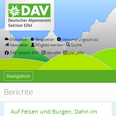
Eifelwetter
Bergwetter
Versicherungsschutz
Newsletter
Mitglied werden
Suche
DAV Sektion Eifel
dav.eifel
jdav_eifel
Navigation
Berichte
Auf Felsen und Burgen, Dahn im