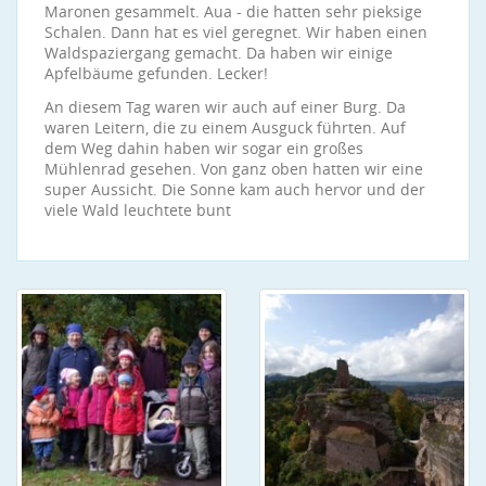
Maronen gesammelt. Aua - die hatten sehr pieksige
Schalen. Dann hat es viel geregnet. Wir haben einen
Waldspaziergang gemacht. Da haben wir einige
Apfelbäume gefunden. Lecker!
An diesem Tag waren wir auch auf einer Burg. Da
waren Leitern, die zu einem Ausguck führten. Auf
dem Weg dahin haben wir sogar ein großes
Mühlenrad gesehen. Von ganz oben hatten wir eine
super Aussicht. Die Sonne kam auch hervor und der
viele Wald leuchtete bunt