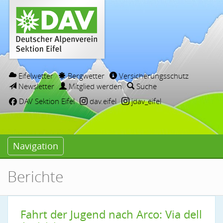
Eifelwetter
Bergwetter
Versicherungsschutz
Newsletter
Mitglied werden
Suche
DAV Sektion Eifel
dav.eifel
jdav_eifel
Navigation
Berichte
Fahrt der Jugend nach Arco: Via dell