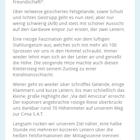
Freundschaft!“.
Über teilweise gesichertes Felsgelände, sowie Schutt
und lichtes Gestrüpp geht es nun steil, aber nur
wenig schwierig (A/B) und stets mit schöner Aussicht
auf den Gardasee empor zur ersten, der zwei Leitern.
Eine riesige Faszination geht von dem luftigen
Stahlungetüm aus, welches sich mit mehr als 100
Sprossen vor uns in den Himmel schraubt. Immer
wieder lehnt man sich an der Leiter an und genießt
die Höhe. Die sengende Hitze machte auch diesen
Klettersteig mit seinem Zustieg zu einer
Konditionsschlacht.
Weiter geht es wieder über schroffes Gelände, einige
Klammern und kurze Leitern, bis man schließlich das
kleine, große Highlight der „Via dell Amicizia“ erreicht.
Der exponiert angebrachte rostige Riese überbrückt
uns dankbar rund 70 Höhenmeter auf unserem Weg
zur Cima S.A.T. .
Langsam rücken wir unserem Ziel näher, eine halbe
Stunde mit mehreren kürzeren Leitern über die
heißen Felsformationen der Mittagssonne trennen