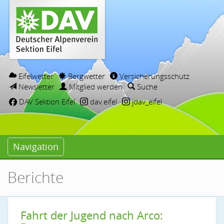
Eifelwetter
Bergwetter
Versicherungsschutz
Newsletter
Mitglied werden
Suche
DAV Sektion Eifel
dav.eifel
jdav_eifel
Navigation
Berichte
Fahrt der Jugend nach Arco: