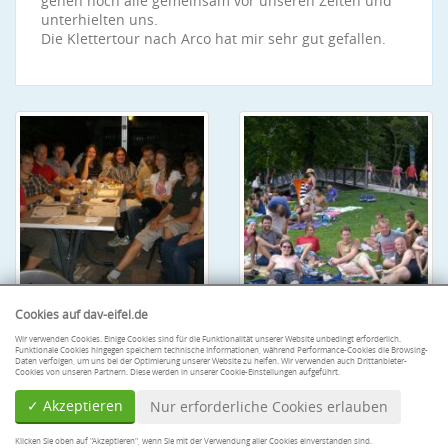
gehen noch alle gemeinsam vor unseren Zelten und
unterhielten uns.
Die Klettertour nach Arco hat mir sehr gut gefallen.
Cookies auf dav-eifel.de
Wir verwenden Cookies. Einige Cookies sind für die Funktionalität unserer Website unbedingt erforderlich.
Funktionale Cookies hingegen speichern technische Informationen, während Performance-Cookies die Browsing-
Daten verfolgen, um uns bei der Optimierung unserer Website zu helfen. Wir verwenden auch Drittanbieter-
Cookies von unseren Partnern. Diese werden in unserer Cookie-Einstellungen aufgeführt.
✓ Akzeptieren
Nur erforderliche Cookies erlauben
Klicken Sie oben auf "Akzeptieren", wenn Sie mit der Verwendung aller Cookies einverstanden sind.