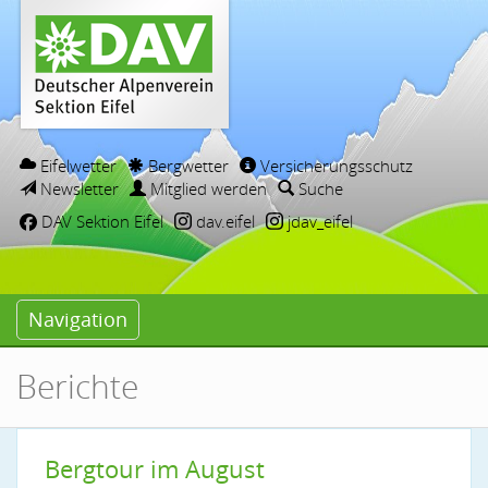
Eifelwetter
Bergwetter
Versicherungsschutz
Newsletter
Mitglied werden
Suche
DAV Sektion Eifel
dav.eifel
jdav_eifel
Navigation
Berichte
Bergtour im August