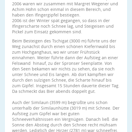
2006 waren wir zusammen mit Margret Wegener und
Achim Hohn schon einmal in diesem Bereich, und
haben den Ifingergipfel bestiegen.
2006 ist der Winter spät gegangen, so dass in der
Ifingerscharte noch Schnee lag, und Steigeisen und
Pickel zum Einsatz gekommen sind.
Beim Besteigen des Tschigat (3000 m) führte uns der
Weg zunächst durch einen schönen Kiefernwald bis
zum Hochganghaus, wo wir unser Frühstück
einnahmen. Weiter führte dann der Aufstieg an einer
Felswand hinauf, zu der Spronser Seenplatte. Von
den Seen bekamen wir nichts zu sehen, da sie noch
unter Schnee und Eis langen. Ab dort kämpften wir
durch den sulzigen Schnee, die Scharte hinauf bis
zum Gipfel. Insgesamt 15 Stunden dauerte dieser Tag.
Da schmeckt das Bier abends doppelt gut.
Auch der Similaun (3599 m) begrüßte uns schon
unterhalb der Similaunhütte (3019 m) mit Schnee. Der
Aufstieg zum Gipfel war bei guten
Schneeverhältnissen ein Vergnügen. Danach ließ die
Sonne den Abstieg durch den Schnee recht mühsam
werden. Lediglich der Hirzer (2781 m) war schneefrei.