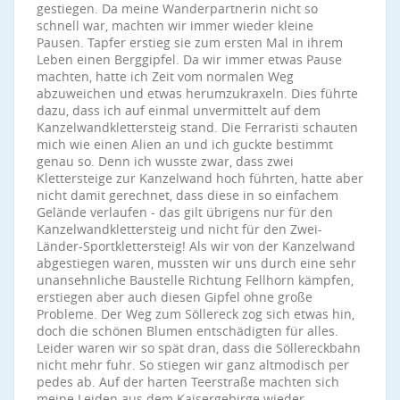
gestiegen. Da meine Wanderpartnerin nicht so
schnell war, machten wir immer wieder kleine
Pausen. Tapfer erstieg sie zum ersten Mal in ihrem
Leben einen Berggipfel. Da wir immer etwas Pause
machten, hatte ich Zeit vom normalen Weg
abzuweichen und etwas herumzukraxeln. Dies führte
dazu, dass ich auf einmal unvermittelt auf dem
Kanzelwandklettersteig stand. Die Ferraristi schauten
mich wie einen Alien an und ich guckte bestimmt
genau so. Denn ich wusste zwar, dass zwei
Klettersteige zur Kanzelwand hoch führten, hatte aber
nicht damit gerechnet, dass diese in so einfachem
Gelände verlaufen - das gilt übrigens nur für den
Kanzelwandklettersteig und nicht für den Zwei-
Länder-Sportklettersteig! Als wir von der Kanzelwand
abgestiegen waren, mussten wir uns durch eine sehr
unansehnliche Baustelle Richtung Fellhorn kämpfen,
erstiegen aber auch diesen Gipfel ohne große
Probleme. Der Weg zum Söllereck zog sich etwas hin,
doch die schönen Blumen entschädigten für alles.
Leider waren wir so spät dran, dass die Söllereckbahn
nicht mehr fuhr. So stiegen wir ganz altmodisch per
pedes ab. Auf der harten Teerstraße machten sich
meine Leiden aus dem Kaisergebirge wieder