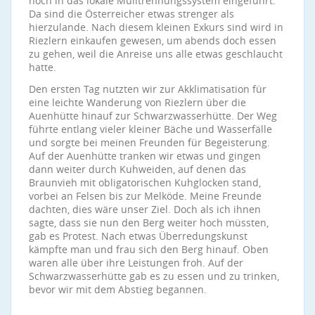
noch in das lokale Mülltrennungssystem eingeführt.
Da sind die Österreicher etwas strenger als
hierzulande. Nach diesem kleinen Exkurs sind wird in
Riezlern einkaufen gewesen, um abends doch essen
zu gehen, weil die Anreise uns alle etwas geschlaucht
hatte.
Den ersten Tag nutzten wir zur Akklimatisation für
eine leichte Wanderung von Riezlern über die
Auenhütte hinauf zur Schwarzwasserhütte. Der Weg
führte entlang vieler kleiner Bäche und Wasserfälle
und sorgte bei meinen Freunden für Begeisterung.
Auf der Auenhütte tranken wir etwas und gingen
dann weiter durch Kuhweiden, auf denen das
Braunvieh mit obligatorischen Kuhglocken stand,
vorbei an Felsen bis zur Melköde. Meine Freunde
dachten, dies wäre unser Ziel. Doch als ich ihnen
sagte, dass sie nun den Berg weiter hoch müssten,
gab es Protest. Nach etwas Überredungskunst
kämpfte man und frau sich den Berg hinauf. Oben
waren alle über ihre Leistungen froh. Auf der
Schwarzwasserhütte gab es zu essen und zu trinken,
bevor wir mit dem Abstieg begannen.