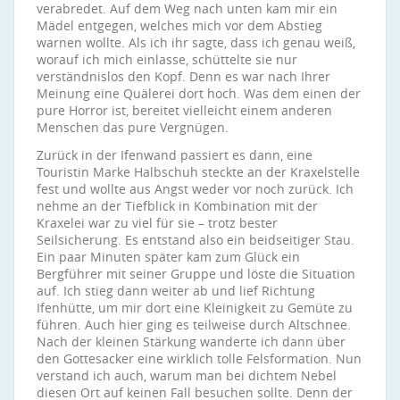
verabredet. Auf dem Weg nach unten kam mir ein
Mädel entgegen, welches mich vor dem Abstieg
warnen wollte. Als ich ihr sagte, dass ich genau weiß,
worauf ich mich einlasse, schüttelte sie nur
verständnislos den Kopf. Denn es war nach Ihrer
Meinung eine Quälerei dort hoch. Was dem einen der
pure Horror ist, bereitet vielleicht einem anderen
Menschen das pure Vergnügen.
Zurück in der Ifenwand passiert es dann, eine
Touristin Marke Halbschuh steckte an der Kraxelstelle
fest und wollte aus Angst weder vor noch zurück. Ich
nehme an der Tiefblick in Kombination mit der
Kraxelei war zu viel für sie – trotz bester
Seilsicherung. Es entstand also ein beidseitiger Stau.
Ein paar Minuten später kam zum Glück ein
Bergführer mit seiner Gruppe und löste die Situation
auf. Ich stieg dann weiter ab und lief Richtung
Ifenhütte, um mir dort eine Kleinigkeit zu Gemüte zu
führen. Auch hier ging es teilweise durch Altschnee.
Nach der kleinen Stärkung wanderte ich dann über
den Gottesacker eine wirklich tolle Felsformation. Nun
verstand ich auch, warum man bei dichtem Nebel
diesen Ort auf keinen Fall besuchen sollte. Denn der