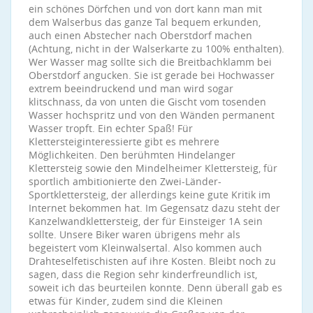
ein schönes Dörfchen und von dort kann man mit
dem Walserbus das ganze Tal bequem erkunden,
auch einen Abstecher nach Oberstdorf machen
(Achtung, nicht in der Walserkarte zu 100% enthalten).
Wer Wasser mag sollte sich die Breitbachklamm bei
Oberstdorf angucken. Sie ist gerade bei Hochwasser
extrem beeindruckend und man wird sogar
klitschnass, da von unten die Gischt vom tosenden
Wasser hochspritz und von den Wänden permanent
Wasser tropft. Ein echter Spaß! Für
Klettersteiginteressierte gibt es mehrere
Möglichkeiten. Den berühmten Hindelanger
Klettersteig sowie den Mindelheimer Klettersteig, für
sportlich ambitionierte den Zwei-Länder-
Sportklettersteig, der allerdings keine gute Kritik im
Internet bekommen hat. Im Gegensatz dazu steht der
Kanzelwandklettersteig, der für Einsteiger 1A sein
sollte. Unsere Biker waren übrigens mehr als
begeistert vom Kleinwalsertal. Also kommen auch
Drahteselfetischisten auf ihre Kosten. Bleibt noch zu
sagen, dass die Region sehr kinderfreundlich ist,
soweit ich das beurteilen konnte. Denn überall gab es
etwas für Kinder, zudem sind die Kleinen