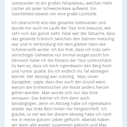
Gottesacker ist ein großes Felsplateau, welches mehr
Löcher als jeder Schweizerkäse aufweist. Ein
Steinfalltest bewies mir eine große Lochtiefe.
Ich überschritt also das gesamte Gottesacker und
wurde mir auch im Laufe der Tour erst bewusst, wie
sehr sich das ganze zieht. Fatal war die Tatsache, dass
das gesamte Erdreich zwischen den Steinen matschig
war und in Verbindung mit dem glatten Stein wie
Schmierseife wirkte. Ich bin froh, dass ich trotz sehr
vorsichtiger Gehweise nur einmal ausgerutscht bin.
Dennoch hatte ich die Distanz der Tour unterschätzt.
So kam es, dass ich mich irgendwann den Berg hoch
und runter quälte, bis ich endlich ins Tal absteigen
konnte. Der Abstieg war rutschig. Max, unser
Gastgeber, sagte, dass dies auch der Grund wäre,
warum die Einheimischen die Route anders herum
gehen würden. Man würde sich nur das Knie
versauen. Das konnte ich ihm dann auch
bestätigtigen, denn im Abstieg habe ich irgendwann
wieder das linke Bein hinter mir hergeschleift. Ich
glaube, so viel wie bei diesem Abstieg habe ich noch
nie in meine ganzen Leben geflucht. Abends haben
wir dann alle wieder zusammen gekocht und Max