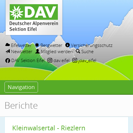
Eifelwetter
Bergwetter
Versicherungsschutz
Newsletter
Mitglied werden
Suche
DAV Sektion Eifel
dav.eifel
jdav_eifel
Navigation
Berichte
Kleinwalsertal - Riezlern