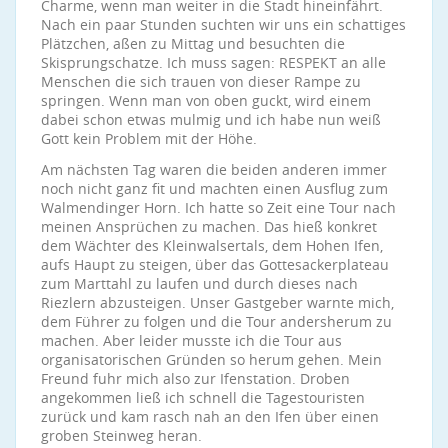
Charme, wenn man weiter in die Stadt hineinfährt.
Nach ein paar Stunden suchten wir uns ein schattiges
Plätzchen, aßen zu Mittag und besuchten die
Skisprungschatze. Ich muss sagen: RESPEKT an alle
Menschen die sich trauen von dieser Rampe zu
springen. Wenn man von oben guckt, wird einem
dabei schon etwas mulmig und ich habe nun weiß
Gott kein Problem mit der Höhe.
Am nächsten Tag waren die beiden anderen immer
noch nicht ganz fit und machten einen Ausflug zum
Walmendinger Horn. Ich hatte so Zeit eine Tour nach
meinen Ansprüchen zu machen. Das hieß konkret
dem Wächter des Kleinwalsertals, dem Hohen Ifen,
aufs Haupt zu steigen, über das Gottesackerplateau
zum Marttahl zu laufen und durch dieses nach
Riezlern abzusteigen. Unser Gastgeber warnte mich,
dem Führer zu folgen und die Tour andersherum zu
machen. Aber leider musste ich die Tour aus
organisatorischen Gründen so herum gehen. Mein
Freund fuhr mich also zur Ifenstation. Droben
angekommen ließ ich schnell die Tagestouristen
zurück und kam rasch nah an den Ifen über einen
groben Steinweg heran.