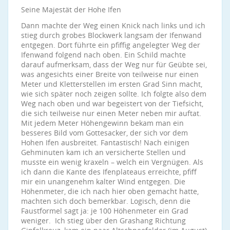
Seine Majestät der Hohe Ifen
Dann machte der Weg einen Knick nach links und ich
stieg durch grobes Blockwerk langsam der Ifenwand
entgegen. Dort führte ein pfiffig angelegter Weg der
Ifenwand folgend nach oben. Ein Schild machte
darauf aufmerksam, dass der Weg nur für Geübte sei,
was angesichts einer Breite von teilweise nur einen
Meter und Kletterstellen im ersten Grad Sinn macht,
wie sich später noch zeigen sollte. Ich folgte also dem
Weg nach oben und war begeistert von der Tiefsicht,
die sich teilweise nur einen Meter neben mir auftat.
Mit jedem Meter Höhengewinn bekam man ein
besseres Bild vom Gottesacker, der sich vor dem
Hohen Ifen ausbreitet. Fantastisch! Nach einigen
Gehminuten kam ich an versicherte Stellen und
musste ein wenig kraxeln – welch ein Vergnügen. Als
ich dann die Kante des Ifenplateaus erreichte, pfiff
mir ein unangenehm kalter Wind entgegen. Die
Höhenmeter, die ich nach hier oben gemacht hatte,
machten sich doch bemerkbar. Logisch, denn die
Faustformel sagt ja: je 100 Höhenmeter ein Grad
weniger. Ich stieg über den Grashang Richtung