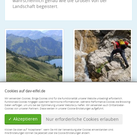
wahrscheinlich genau wie die Großen von der
Landschaft begeistert.
Cookies auf dav-eifel.de
Wir verwenden Cookies. Einige Cookies sind für die Funktionalität unserer Website unbedingt erforderlich.
Funktionale Cookies hingegen speichern technische Informationen, während Performance-Cookies die Browsing-
Daten verfolgen, um uns bei der Optimierung unserer Website zu helfen. Wir verwenden auch Drittanbieter-
Cookies von unseren Partnern. Diese werden in unserer Cookie-Einstellungen aufgeführt.
✓ Akzeptieren
Nur erforderliche Cookies erlauben
Klicken Sie oben auf "Akzeptieren", wenn Sie mit der Verwendung aller Cookies einverstanden sind.
Ihre Einstellungen können Sie jederzeit über die Cookie Einstellungen ändern.