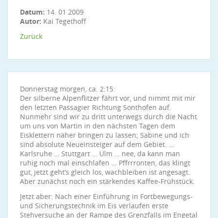
Datum:
14. 01 2009
Autor:
Kai Tegethoff
Zurück
Donnerstag morgen, ca. 2:15:
Der silberne Alpenflitzer fährt vor, und nimmt mit mir
den letzten Passagier Richtung Sonthofen auf.
Nunmehr sind wir zu dritt unterwegs durch die Nacht
um uns von Martin in den nächsten Tagen dem
Eisklettern näher bringen zu lassen; Sabine und ich
sind absolute Neueinsteiger auf dem Gebiet. …
Karlsruhe … Stuttgart … Ulm … nee, da kann man
ruhig noch mal einschlafen … Pffrrronten, das klingt
gut, jetzt geht’s gleich los, wachbleiben ist angesagt.
Aber zunächst noch ein stärkendes Kaffee-Frühstück.
Jetzt aber: Nach einer Einführung in Fortbewegungs-
und Sicherungstechnik im Eis verlaufen erste
Stehversuche an der Rampe des Grenzfalls im Engetal