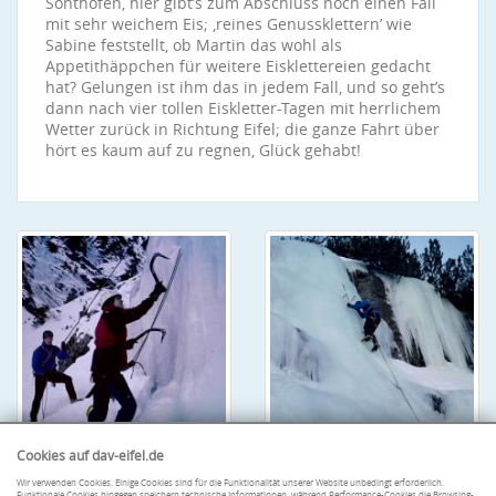
Sonthofen, hier gibt’s zum Abschluss noch einen Fall
mit sehr weichem Eis; ‚reines Genussklettern’ wie
Sabine feststellt, ob Martin das wohl als
Appetithäppchen für weitere Eisklettereien gedacht
hat? Gelungen ist ihm das in jedem Fall, und so geht’s
dann nach vier tollen Eiskletter-Tagen mit herrlichem
Wetter zurück in Richtung Eifel; die ganze Fahrt über
hört es kaum auf zu regnen, Glück gehabt!
Cookies auf dav-eifel.de
Wir verwenden Cookies. Einige Cookies sind für die Funktionalität unserer Website unbedingt erforderlich.
Funktionale Cookies hingegen speichern technische Informationen, während Performance-Cookies die Browsing-