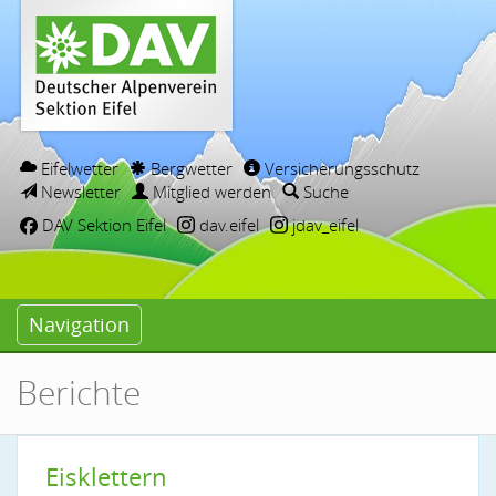
Eifelwetter
Bergwetter
Versicherungsschutz
Newsletter
Mitglied werden
Suche
DAV Sektion Eifel
dav.eifel
jdav_eifel
Navigation
Berichte
Eisklettern