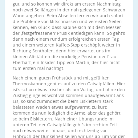
gut, und so können wir direkt am ersten Nachmittag
noch zwei Seillängen in der nah gelegenen Schwarzen
Wand angehen. Beim Abseilen lernen wir auch sofort
die Probleme von klitschnassen und vereisten Seilen
kennen; ein Glück, dass Sabine sich mit dem Messer
der ‚festgefressenen’ Prusik entledigen kann. So geht’s
dann nach einem rundum erfolgreichen ersten Tag
und einem weiteren Kaffee-Stop erschöpft weiter in
Richtung Sonthofen, denn hier erwartet uns im
kleinen Altstädten die muckelige Pension der Frau
Eberhart, ein Insider-Tipp von Martin, der hier nicht
zum ersten mal nächtigt.
Nach einem guten Frühstück und mit gefüllten
Thermoskannen geht es auf zu den Gaisalpfällen. Hier
ist’s schon etwas frischer als am Vortag, und ohne den
Zustieg ginge es wohl vollkommen unaufgewärmt ans
Eis; so sind zumindest die beim Eisklettern stark
belasteten Waden etwas aufgewärmt, zu kurz
kommen da nun lediglich die Arme, aber das gehört
so beim Eisklettern. Nach einer Übungsrunde im
unteren Teil der Gaisalpfälle geht’s im rechten Teil
noch etwas weiter hinaus, und rechtzeitig vor
Einbruch der Dunkelheit seilen wir uns ab, um vor der