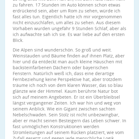
zu fahren. 17 Stunden im Auto können schon etwas
erdrückend sein, aber um Rom zu sehen, würde ich
fast alles tun. Eigentlich hatte ich mir vorgenommen
nicht einzuschlafen, um alles zu sehen. Aus diesem
Vorhaben wurden ungefähr 9 Stunden Schlaf, aber als
ich aufwachte sah ich sie. Es war liebe auf den ersten
Blick.
Die Alpen sind wunderschön. So groß und weit.
Weinstauden und Bäume finden auf ihnen Platz, aber
hier und da entdeckt man auch kleine Häuschen mit
backsteinfarbenen Dächern oder bayerischen
Fenstern. Natürlich weiß ich, dass eine derartige
Fernbeziehung keine Perspektive hat, aber trotzdem
träume ich noch von dem klaren Wasser, das so blau
glänzte wie der Himmel. Kaum berührte Natur bot
sich auf meinem Angebeten. Er ist ein Überbleibsel
längst vergangener Zeiten. Ich war hin und weg von
seinem Anblick. Wie ein Gigant zwischen sachten
Nebelschwaden. Sein Stolz ist nicht unbezwingbar,
aber er macht seinen Besteigern das Leben schwer. In
fast unmöglichen Konstruktionen werden
Stromleitungen auf seinem Rücken platziert, wie vom
Zufall gesetzt und gegen jede menschliche Logik