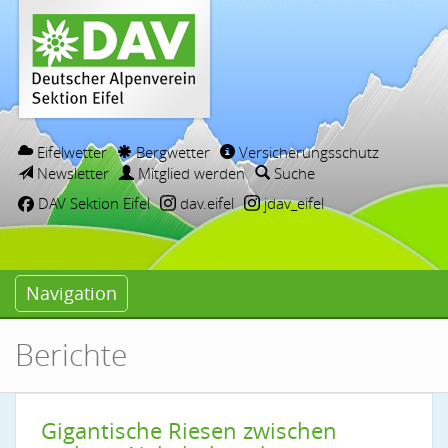
Eifelwetter
Bergwetter
Versicherungsschutz
Newsletter
Mitglied werden
Suche
DAV Sektion Eifel
dav.eifel
jdav_eifel
Navigation
Berichte
Gigantische Riesen zwischen