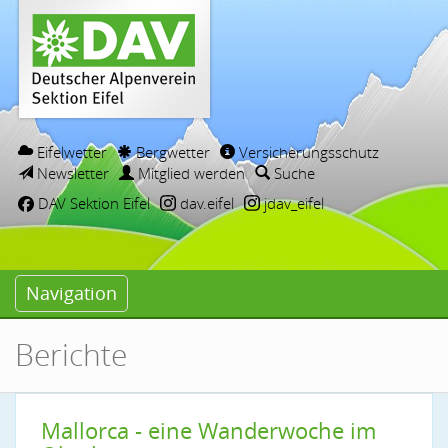
Eifelwetter
Bergwetter
Versicherungsschutz
Newsletter
Mitglied werden
Suche
DAV Sektion Eifel
dav.eifel
jdav_eifel
Navigation
Berichte
Mallorca - eine Wanderwoche im