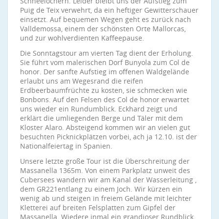
Schneelöchern. Leider bleibt uns der Aufstieg zum
Puig de Teix verwehrt, da ein heftiger Gewitterschauer
einsetzt. Auf bequemen Wegen geht es zurück nach
Valldemossa, einem der schönsten Orte Mallorcas,
und zur wohlverdienten Kaffeepause.
Die Sonntagstour am vierten Tag dient der Erholung.
Sie führt vom malerischen Dorf Bunyola zum Col de
honor. Der sanfte Aufstieg im offenen Waldgelände
erlaubt uns am Wegesrand die reifen
Erdbeerbaumfrüchte zu kosten, sie schmecken wie
Bonbons. Auf den Felsen des Col de honor erwartet
uns wieder ein Rundumblick. Eckhard zeigt und
erklärt die umliegenden Berge und Täler mit dem
Kloster Alaro. Absteigend kommen wir an vielen gut
besuchten Picknickplätzen vorbei, ach ja 12.10. ist der
Nationalfeiertag in Spanien.
Unsere letzte große Tour ist die Überschreitung der
Massanella 1365m. Von einem Parkplatz unweit des
Cubersees wandern wir am Kanal der Wasserleitung ,
dem GR221entlang zu einem Joch. Wir kürzen ein
wenig ab und steigen in freiem Gelände mit leichter
Kletterei auf breiten Felsplatten zum Gipfel der
Massanella. Wiedere inmal ein grandioser Rundblick,