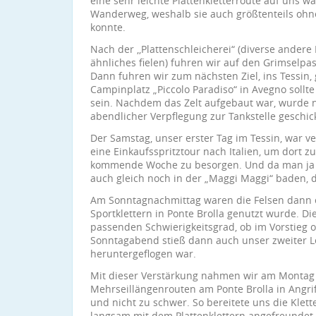
eine sehr leichte Plattenkletterroute auf uns w
Wanderweg, weshalb sie auch größtenteils ohn
konnte.
Nach der ,,Plattenschleicherei“ (diverse andere
ähnliches fielen) fuhren wir auf den Grimselpa
Dann fuhren wir zum nächsten Ziel, ins Tessin,
Campinplatz „Piccolo Paradiso“ in Avegno soll
sein. Nachdem das Zelt aufgebaut war, wurde n
abendlicher Verpflegung zur Tankstelle geschick
Der Samstag, unser erster Tag im Tessin, war v
eine Einkaufsspritztour nach Italien, um dort zu
kommende Woche zu besorgen. Und da man ja 
auch gleich noch in der „Maggi Maggi“ baden, d
Am Sonntagnachmittag waren die Felsen dann e
Sportklettern in Ponte Brolla genutzt wurde. Di
passenden Schwierigkeitsgrad, ob im Vorstieg 
Sonntagabend stieß dann auch unser zweiter Le
heruntergeflogen war.
Mit dieser Verstärkung nahmen wir am Montag mi
Mehrseillängenrouten am Ponte Brolla in Angrif
und nicht zu schwer. So bereitete uns die Klett
langsam mit dem Plattenklettern angefreundet ha