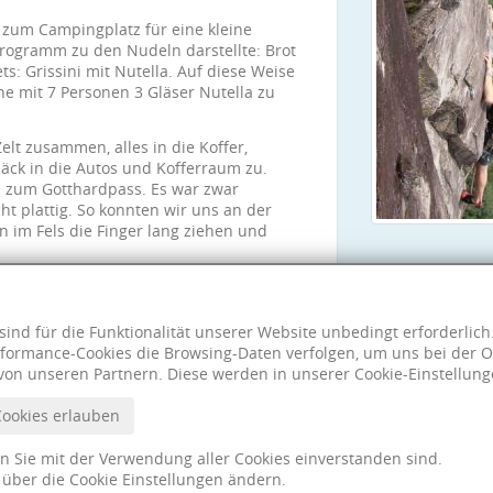
 zum Campingplatz für eine kleine
rogramm zu den Nudeln darstellte: Brot
: Grissini mit Nutella. Auf diese Weise
he mit 7 Personen 3 Gläser Nutella zu
lt zusammen, alles in die Koffer,
ck in die Autos und Kofferraum zu.
s: zum Gotthardpass. Es war zwar
ht plattig. So konnten wir uns an der
n im Fels die Finger lang ziehen und
usklang dieser tollen Fahrt noch einmal
 Eifel ging.
sind für die Funktionalität unserer Website unbedingt erforderlic
formance-Cookies die Browsing-Daten verfolgen, um uns bei der O
von unseren Partnern. Diese werden in unserer Cookie-Einstellung
Cookies erlauben
nn Sie mit der Verwendung aller Cookies einverstanden sind.
t über die Cookie Einstellungen ändern.