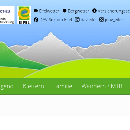
Eifelwetter
Bergwetter
Versicherungssc
DAV Sektion Eifel
dav.eifel
jdav_eifel
ugend
Klettern
Familie
Wandern / MTB