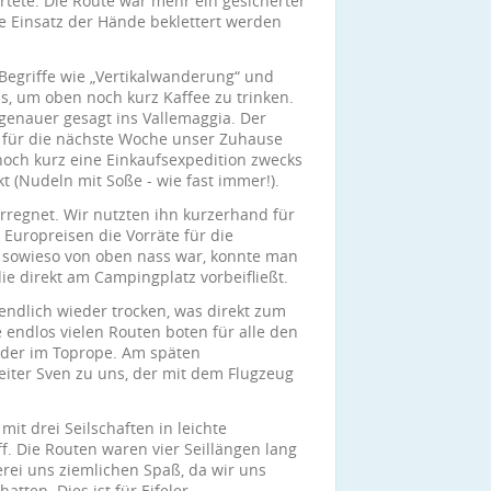
artete. Die Route war mehr ein gesicherter
e Einsatz der Hände beklettert werden
 Begriffe wie „Vertikalwanderung“ und
ss, um oben noch kurz Kaffee zu trinken.
 genauer gesagt ins Vallemaggia. Der
te für die nächste Woche unser Zuhause
och kurz eine Einkaufsexpedition zwecks
t (Nudeln mit Soße - wie fast immer!).
erregnet. Wir nutzten ihn kurzerhand für
 Europreisen die Vorräte für die
sowieso von oben nass war, konnte man
ie direkt am Campingplatz vorbeifließt.
ndlich wieder trocken, was direkt zum
e endlos vielen Routen boten für alle den
oder im Toprope. Am späten
iter Sven zu uns, der mit dem Flugzeug
t drei Seilschaften in leichte
f. Die Routen waren vier Seillängen lang
erei uns ziemlichen Spaß, da wir uns
tten. Dies ist für Eifeler