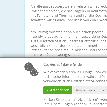
Als alle ausgepowert waren, kehrten wir zurück
Zwischenmahlzeit, die sozusagen ein Kontrastp
mit Tomaten und Thunfisch und für die Gourmets
schafften wir es auch, innerhalb von einer Woc
leeren.
Am Freitag mussten dann auch schon packen: Ze
irgendwie das auf einmal mehr gewordene Gepä
Auf zur letzten Station unseres Kletterurlaube
wesentlich kühler dort oben, aber immerhin nic
letzten Station noch mal in Taschen und Löcher
unsere Füße ein wenig schonen.
In einem Restaurant am Pass kehrten wir zum A
gemeinsam ein, bevor es endgültig zurück in die
Cookies auf dav-eifel.de
Wir verwenden Cookies. Einige Cookies 
technische Informationen, während Per
verwenden auch Drittanbieter-Cookies 
✓ Akzeptieren
Nur erforderliche 
Klicken Sie oben auf "Akzeptieren", we
Ihre Einstellungen können Sie jederzei