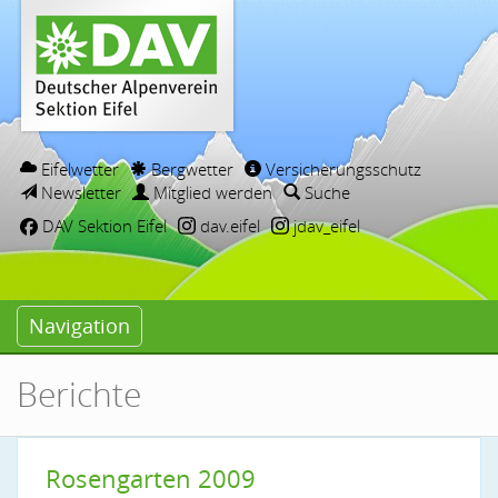
Eifelwetter
Bergwetter
Versicherungsschutz
Newsletter
Mitglied werden
Suche
DAV Sektion Eifel
dav.eifel
jdav_eifel
Navigation
Berichte
Rosengarten 2009