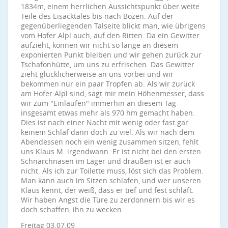
1834m, einem herrlichen Aussichtspunkt über weite
Teile des Eisacktales bis nach Bozen. Auf der
gegenüberliegenden Talseite blickt man, wie übrigens
vom Hofer Alpl auch, auf den Ritten. Da ein Gewitter
aufzieht, können wir nicht so lange an diesem
exponierten Punkt bleiben und wir gehen zurück zur
Tschafonhütte, um uns zu erfrischen. Das Gewitter
zieht glücklicherweise an uns vorbei und wir
bekommen nur ein paar Tropfen ab. Als wir zurück
am Hofer Alpl sind, sagt mir mein Höhenmesser, dass
wir zum "Einlaufen" immerhin an diesem Tag
insgesamt etwas mehr als 970 hm gemacht haben.
Dies ist nach einer Nacht mit wenig oder fast gar
keinem Schlaf dann doch zu viel. Als wir nach dem
Abendessen noch ein wenig zusammen sitzen, fehlt
uns Klaus M. irgendwann. Er ist nicht bei den ersten
Schnarchnasen im Lager und draußen ist er auch
nicht. Als ich zur Toilette muss, löst sich das Problem.
Man kann auch im Sitzen schlafen, und wer unseren
Klaus kennt, der weiß, dass er tief und fest schläft.
Wir haben Angst die Türe zu zerdonnern bis wir es
doch schaffen, ihn zu wecken.
Freitag 03.07.09