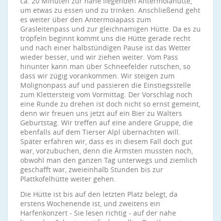
ca. 20 Minuten zur nahe liegenden Antermoiahütte,
um etwas zu essen und zu trinken. Anschließend geht
es weiter über den Antermoiapass zum
Grasleitenpass und zur gleichnamigen Hütte. Da es zu
tröpfeln beginnt kommt uns die Hütte gerade recht
und nach einer halbstündigen Pause ist das Wetter
wieder besser, und wir ziehen weiter. Vom Pass
hinunter kann man über Schneefelder rutschen, so
dass wir zügig vorankommen. Wir steigen zum
Molignonpass auf und passieren die Einstiegsstelle
zum Klettersteig vom Vormittag. Der Vorschlag noch
eine Runde zu drehen ist doch nicht so ernst gemeint,
denn wir freuen uns jetzt auf ein Bier zu Walters
Geburtstag. Wir treffen auf eine andere Gruppe, die
ebenfalls auf dem Tierser Alpl übernachten will.
Später erfahren wir, dass es in diesem Fall doch gut
war, vorzubuchen, denn die Ärmsten mussten noch,
obwohl man den ganzen Tag unterwegs und ziemlich
geschafft war, zweieinhalb Stunden bis zur
Plattkofelhütte weiter gehen.
Die Hütte ist bis auf den letzten Platz belegt, da
erstens Wochenende ist, und zweitens ein
Harfenkonzert - Sie lesen richtig - auf der nahe