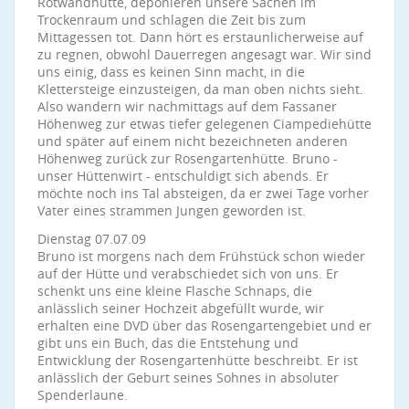
Rotwandhütte, deponieren unsere Sachen im
Trockenraum und schlagen die Zeit bis zum
Mittagessen tot. Dann hört es erstaunlicherweise auf
zu regnen, obwohl Dauerregen angesagt war. Wir sind
uns einig, dass es keinen Sinn macht, in die
Klettersteige einzusteigen, da man oben nichts sieht.
Also wandern wir nachmittags auf dem Fassaner
Höhenweg zur etwas tiefer gelegenen Ciampediehütte
und später auf einem nicht bezeichneten anderen
Höhenweg zurück zur Rosengartenhütte. Bruno -
unser Hüttenwirt - entschuldigt sich abends. Er
möchte noch ins Tal absteigen, da er zwei Tage vorher
Vater eines strammen Jungen geworden ist.
Dienstag 07.07.09
Bruno ist morgens nach dem Frühstück schon wieder
auf der Hütte und verabschiedet sich von uns. Er
schenkt uns eine kleine Flasche Schnaps, die
anlässlich seiner Hochzeit abgefüllt wurde, wir
erhalten eine DVD über das Rosengartengebiet und er
gibt uns ein Buch, das die Entstehung und
Entwicklung der Rosengartenhütte beschreibt. Er ist
anlässlich der Geburt seines Sohnes in absoluter
Spenderlaune.