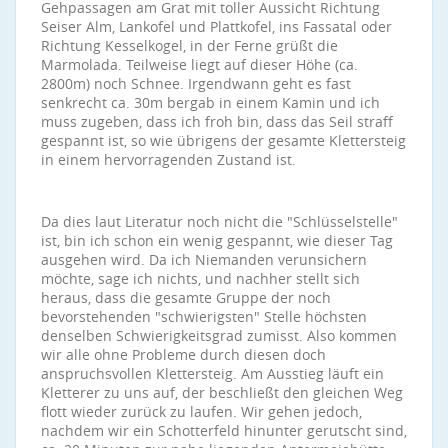
Gehpassagen am Grat mit toller Aussicht Richtung
Seiser Alm, Lankofel und Plattkofel, ins Fassatal oder
Richtung Kesselkogel, in der Ferne grüßt die
Marmolada. Teilweise liegt auf dieser Höhe (ca.
2800m) noch Schnee. Irgendwann geht es fast
senkrecht ca. 30m bergab in einem Kamin und ich
muss zugeben, dass ich froh bin, dass das Seil straff
gespannt ist, so wie übrigens der gesamte Klettersteig
in einem hervorragenden Zustand ist.
Da dies laut Literatur noch nicht die "Schlüsselstelle"
ist, bin ich schon ein wenig gespannt, wie dieser Tag
ausgehen wird. Da ich Niemanden verunsichern
möchte, sage ich nichts, und nachher stellt sich
heraus, dass die gesamte Gruppe der noch
bevorstehenden "schwierigsten" Stelle höchsten
denselben Schwierigkeitsgrad zumisst. Also kommen
wir alle ohne Probleme durch diesen doch
anspruchsvollen Klettersteig. Am Ausstieg läuft ein
Kletterer zu uns auf, der beschließt den gleichen Weg
flott wieder zurück zu laufen. Wir gehen jedoch,
nachdem wir ein Schotterfeld hinunter gerutscht sind,