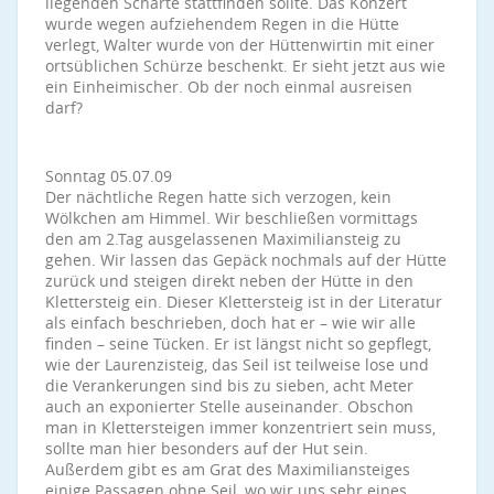
liegenden Scharte stattfinden sollte. Das Konzert
wurde wegen aufziehendem Regen in die Hütte
verlegt, Walter wurde von der Hüttenwirtin mit einer
ortsüblichen Schürze beschenkt. Er sieht jetzt aus wie
ein Einheimischer. Ob der noch einmal ausreisen
darf?
Sonntag 05.07.09
Der nächtliche Regen hatte sich verzogen, kein
Wölkchen am Himmel. Wir beschließen vormittags
den am 2.Tag ausgelassenen Maximiliansteig zu
gehen. Wir lassen das Gepäck nochmals auf der Hütte
zurück und steigen direkt neben der Hütte in den
Klettersteig ein. Dieser Klettersteig ist in der Literatur
als einfach beschrieben, doch hat er – wie wir alle
finden – seine Tücken. Er ist längst nicht so gepflegt,
wie der Laurenzisteig, das Seil ist teilweise lose und
die Verankerungen sind bis zu sieben, acht Meter
auch an exponierter Stelle auseinander. Obschon
man in Klettersteigen immer konzentriert sein muss,
sollte man hier besonders auf der Hut sein.
Außerdem gibt es am Grat des Maximiliansteiges
einige Passagen ohne Seil, wo wir uns sehr eines