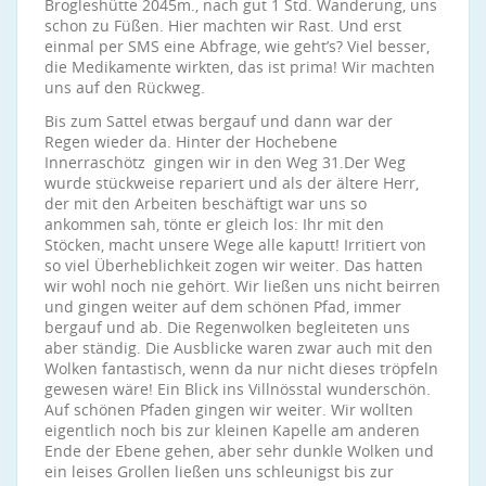
Brogleshütte 2045m., nach gut 1 Std. Wanderung, uns
schon zu Füßen. Hier machten wir Rast. Und erst
einmal per SMS eine Abfrage, wie geht’s? Viel besser,
die Medikamente wirkten, das ist prima! Wir machten
uns auf den Rückweg.
Bis zum Sattel etwas bergauf und dann war der
Regen wieder da. Hinter der Hochebene
Innerraschötz gingen wir in den Weg 31.Der Weg
wurde stückweise repariert und als der ältere Herr,
der mit den Arbeiten beschäftigt war uns so
ankommen sah, tönte er gleich los: Ihr mit den
Stöcken, macht unsere Wege alle kaputt! Irritiert von
so viel Überheblichkeit zogen wir weiter. Das hatten
wir wohl noch nie gehört. Wir ließen uns nicht beirren
und gingen weiter auf dem schönen Pfad, immer
bergauf und ab. Die Regenwolken begleiteten uns
aber ständig. Die Ausblicke waren zwar auch mit den
Wolken fantastisch, wenn da nur nicht dieses tröpfeln
gewesen wäre! Ein Blick ins Villnösstal wunderschön.
Auf schönen Pfaden gingen wir weiter. Wir wollten
eigentlich noch bis zur kleinen Kapelle am anderen
Ende der Ebene gehen, aber sehr dunkle Wolken und
ein leises Grollen ließen uns schleunigst bis zur