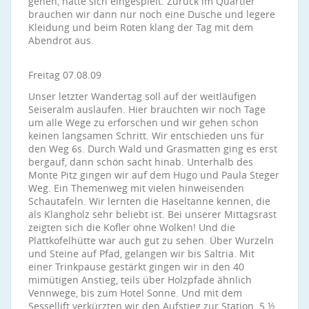
gehen, hatte sich eingespielt. Zurück im Quartier
brauchen wir dann nur noch eine Dusche und legere
Kleidung und beim Roten klang der Tag mit dem
Abendrot aus.
Freitag 07.08.09
Unser letzter Wandertag soll auf der weitläufigen
Seiseralm auslaufen. Hier brauchten wir noch Tage
um alle Wege zu erforschen und wir gehen schon
keinen langsamen Schritt. Wir entschieden uns für
den Weg 6s. Durch Wald und Grasmatten ging es erst
bergauf, dann schön sacht hinab. Unterhalb des
Monte Pitz gingen wir auf dem Hugo und Paula Steger
Weg. Ein Themenweg mit vielen hinweisenden
Schautafeln. Wir lernten die Haseltanne kennen, die
als Klangholz sehr beliebt ist. Bei unserer Mittagsrast
zeigten sich die Kofler ohne Wolken! Und die
Plattkofelhütte war auch gut zu sehen. Über Wurzeln
und Steine auf Pfad, gelangen wir bis Saltria. Mit
einer Trinkpause gestärkt gingen wir in den 40
mimütigen Anstieg, teils über Holzpfade ähnlich
Vennwege, bis zum Hotel Sonne. Und mit dem
Sessellift verkürzten wir den Aufstieg zur Station. 5 ½