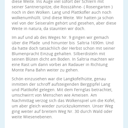
diese Weite. Ins Auge viel sofort der Schlern mit
seiner Santnerspitze, die Rosszähne- ( Rosengarten )
noch in den Wolken. Lang und Plattkofler auch noch
wolkenumhüllt. Und diese Weite. Wir hatten ja schon
viel von der Seiseralm gehört und gesehen, aber diese
Weite in natura, da staunten wir doch.
Im auf und ab des Weges Nr. 9 gingen wir gemach
über die Pfade und hinunter bis Saltria 1690m. Und
da hatte doch tatsächlich der Herbst schon mit seiner
Blumenpracht Einzug gehalten. Silberdisteln mit
seinen Blüten dicht am Boden. In Saltria machten wir
eine Rast um dann vorbei an Radauer in Richtung
Monte Pana Bahn weiter zu gehen.
Schön einzusehen war die Langkofelhütte, genau
inmitten der schroff aufsteigenden Berggipfel Lang
und Plattkofel gelegen. Mit dem Fernglas betrachtet,
umschwirrt von Menschen wie Ameisen. Am
Nachmittag verzog sich das Wolkenspiel um die Kofel,
um aber gleich wieder zurückzukommen. Unser Weg
ging weiter auf breitem Weg Nr. 30 durch Wald oder
weite Wiesenebenen.