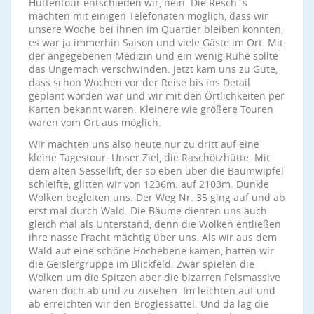
Hüttentour entschieden wir, nein. Die Resch`s
machten mit einigen Telefonaten möglich, dass wir
unsere Woche bei ihnen im Quartier bleiben konnten,
es war ja immerhin Saison und viele Gäste im Ort. Mit
der angegebenen Medizin und ein wenig Ruhe sollte
das Ungemach verschwinden. Jetzt kam uns zu Gute,
dass schon Wochen vor der Reise bis ins Detail
geplant worden war und wir mit den Örtlichkeiten per
Karten bekannt waren. Kleinere wie größere Touren
waren vom Ort aus möglich.
Wir machten uns also heute nur zu dritt auf eine
kleine Tagestour. Unser Ziel, die Raschötzhütte. Mit
dem alten Sessellift, der so eben über die Baumwipfel
schleifte, glitten wir von 1236m. auf 2103m. Dunkle
Wolken begleiten uns. Der Weg Nr. 35 ging auf und ab
erst mal durch Wald. Die Bäume dienten uns auch
gleich mal als Unterstand, denn die Wolken entließen
ihre nasse Fracht mächtig über uns. Als wir aus dem
Wald auf eine schöne Hochebene kamen, hatten wir
die Geislergruppe im Blickfeld. Zwar spielen die
Wolken um die Spitzen aber die bizarren Felsmassive
waren doch ab und zu zusehen. Im leichten auf und
ab erreichten wir den Broglessattel. Und da lag die