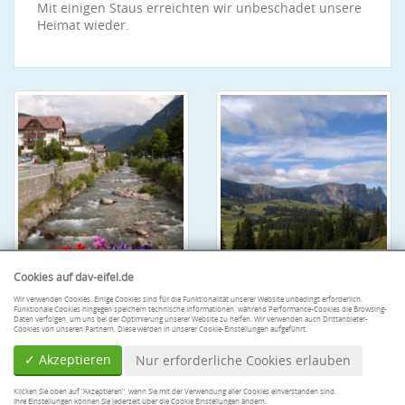
Mit einigen Staus erreichten wir unbeschadet unsere
Heimat wieder.
Cookies auf dav-eifel.de
Wir verwenden Cookies. Einige Cookies sind für die Funktionalität unserer Website unbedingt erforderlich.
Funktionale Cookies hingegen speichern technische Informationen, während Performance-Cookies die Browsing-
Daten verfolgen, um uns bei der Optimierung unserer Website zu helfen. Wir verwenden auch Drittanbieter-
Cookies von unseren Partnern. Diese werden in unserer Cookie-Einstellungen aufgeführt.
✓ Akzeptieren
Nur erforderliche Cookies erlauben
Klicken Sie oben auf "Akzeptieren", wenn Sie mit der Verwendung aller Cookies einverstanden sind.
Ihre Einstellungen können Sie jederzeit über die Cookie Einstellungen ändern.