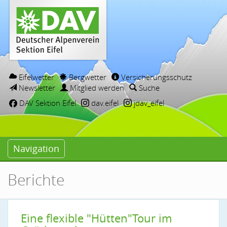
Eifelwetter
Bergwetter
Versicherungsschutz
Newsletter
Mitglied werden
Suche
DAV Sektion Eifel
dav.eifel
jdav_eifel
Navigation
Berichte
Eine flexible "Hütten"Tour im