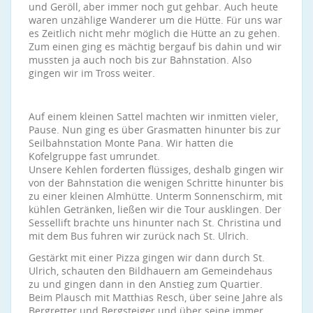
und Geröll, aber immer noch gut gehbar. Auch heute
waren unzählige Wanderer um die Hütte. Für uns war
es Zeitlich nicht mehr möglich die Hütte an zu gehen.
Zum einen ging es mächtig bergauf bis dahin und wir
mussten ja auch noch bis zur Bahnstation. Also
gingen wir im Tross weiter.
Auf einem kleinen Sattel machten wir inmitten vieler,
Pause. Nun ging es über Grasmatten hinunter bis zur
Seilbahnstation Monte Pana. Wir hatten die
Kofelgruppe fast umrundet.
Unsere Kehlen forderten flüssiges, deshalb gingen wir
von der Bahnstation die wenigen Schritte hinunter bis
zu einer kleinen Almhütte. Unterm Sonnenschirm, mit
kühlen Getränken, ließen wir die Tour ausklingen. Der
Sessellift brachte uns hinunter nach St. Christina und
mit dem Bus fuhren wir zurück nach St. Ulrich.
Gestärkt mit einer Pizza gingen wir dann durch St.
Ulrich, schauten den Bildhauern am Gemeindehaus
zu und gingen dann in den Anstieg zum Quartier.
Beim Plausch mit Matthias Resch, über seine Jahre als
Bergretter und Bergsteiger und über seine immer