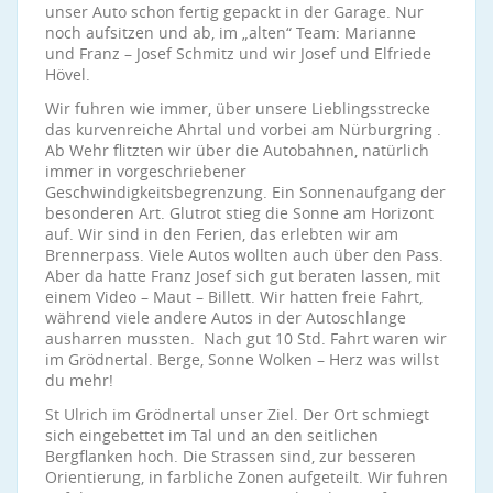
unser Auto schon fertig gepackt in der Garage. Nur
noch aufsitzen und ab, im „alten“ Team: Marianne
und Franz – Josef Schmitz und wir Josef und Elfriede
Hövel.
Wir fuhren wie immer, über unsere Lieblingsstrecke
das kurvenreiche Ahrtal und vorbei am Nürburgring .
Ab Wehr flitzten wir über die Autobahnen, natürlich
immer in vorgeschriebener
Geschwindigkeitsbegrenzung. Ein Sonnenaufgang der
besonderen Art. Glutrot stieg die Sonne am Horizont
auf. Wir sind in den Ferien, das erlebten wir am
Brennerpass. Viele Autos wollten auch über den Pass.
Aber da hatte Franz Josef sich gut beraten lassen, mit
einem Video – Maut – Billett. Wir hatten freie Fahrt,
während viele andere Autos in der Autoschlange
ausharren mussten. Nach gut 10 Std. Fahrt waren wir
im Grödnertal. Berge, Sonne Wolken – Herz was willst
du mehr!
St Ulrich im Grödnertal unser Ziel. Der Ort schmiegt
sich eingebettet im Tal und an den seitlichen
Bergflanken hoch. Die Strassen sind, zur besseren
Orientierung, in farbliche Zonen aufgeteilt. Wir fuhren