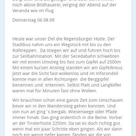
noch aktive Bildhauerei, verging der Abend auf der
Veranda wie im Flug.
Donnerstag 06.08.09
Heute war unser Ziel die Regensburger Hütte. Der
Stadtbus nahm uns ein Wegstück mit bis zu den
Rolltreppen. Da stiegen wir auf und fuhren hoch bis
zur Seilbahnstation. Mit der Secedabahn schwebten
wir mit einem Umstieg bis fast zum Gipfel auf 2500m
Mit einem kurzen Anstieg standen wir am Gipfelkreuz.
Jetzt war die Sicht fast wolkenlos und im Inforondell
konnte man in allen Richtungen die Berggipfel
benennen und erkennen. Selbst Platt und Langkofler
waren mal für Minuten fast ohne Wolken.
Wir brauchten schon eine ganze Zeit zum Umschauen
bevor wir in den Wandersteig gehen konnten. Und
von nun an ging`s bergab. Wiesenwege oder Pfade
immer hinab. Das ging ordentlich in die Beine. Vorbei
an der Tirolerhütte 2250m. Da tat es doch richtig gut
wenn mal ein paar Schritte eben gingen. Als wir dann
noch ein wenig tiefer kamen, fanden wir die von