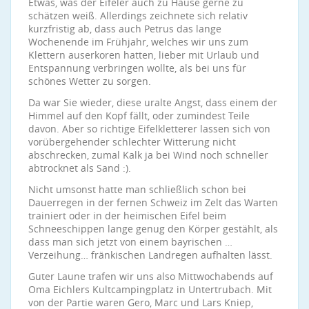
Etwas, was der Eifeler auch zu Hause gerne zu
schätzen weiß. Allerdings zeichnete sich relativ
kurzfristig ab, dass auch Petrus das lange
Wochenende im Frühjahr, welches wir uns zum
Klettern auserkoren hatten, lieber mit Urlaub und
Entspannung verbringen wollte, als bei uns für
schönes Wetter zu sorgen.
Da war Sie wieder, diese uralte Angst, dass einem der
Himmel auf den Kopf fällt, oder zumindest Teile
davon. Aber so richtige Eifelkletterer lassen sich von
vorübergehender schlechter Witterung nicht
abschrecken, zumal Kalk ja bei Wind noch schneller
abtrocknet als Sand :).
Nicht umsonst hatte man schließlich schon bei
Dauerregen in der fernen Schweiz im Zelt das Warten
trainiert oder in der heimischen Eifel beim
Schneeschippen lange genug den Körper gestählt, als
dass man sich jetzt von einem bayrischen …
Verzeihung… fränkischen Landregen aufhalten lässt.
Guter Laune trafen wir uns also Mittwochabends auf
Oma Eichlers Kultcampingplatz in Untertrubach. Mit
von der Partie waren Gero, Marc und Lars Kniep,