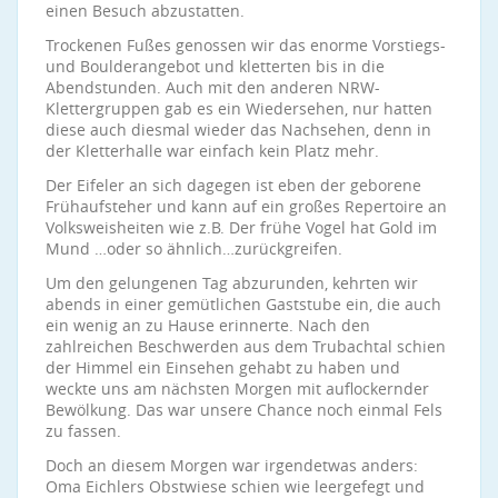
einen Besuch abzustatten.
Trockenen Fußes genossen wir das enorme Vorstiegs-
und Boulderangebot und kletterten bis in die
Abendstunden. Auch mit den anderen NRW-
Klettergruppen gab es ein Wiedersehen, nur hatten
diese auch diesmal wieder das Nachsehen, denn in
der Kletterhalle war einfach kein Platz mehr.
Der Eifeler an sich dagegen ist eben der geborene
Frühaufsteher und kann auf ein großes Repertoire an
Volksweisheiten wie z.B. Der frühe Vogel hat Gold im
Mund …oder so ähnlich…zurückgreifen.
Um den gelungenen Tag abzu­runden, kehrten wir
abends in einer gemütlichen Gaststube ein, die auch
ein wenig an zu Hause erinnerte. Nach den
zahlreichen Beschwerden aus dem Trubachtal schien
der Himmel ein Einsehen gehabt zu haben und
weckte uns am nächsten Morgen mit auflockernder
Bewölkung. Das war unsere Chance noch einmal Fels
zu fassen.
Doch an diesem Morgen war irgendetwas anders:
Oma Eichlers Obstwiese schien wie leergefegt und