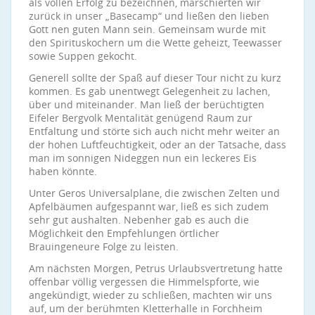
als vollen Erfolg zu bezeichnen, marschierten wir
zurück in unser „Basecamp“ und ließen den lieben
Gott nen guten Mann sein. Gemeinsam wurde mit
den Spiri­tuskochern um die Wette geheizt, Teewasser
sowie Suppen ge­kocht.
Generell sollte der Spaß auf dieser Tour nicht zu kurz
kommen. Es gab unentwegt Gelegenheit zu lachen,
über und miteinander. Man ließ der berüchtigten
Eifeler Bergvolk Mentalität genügend Raum zur
Entfaltung und störte sich auch nicht mehr weiter an
der hohen Luftfeuchtigkeit, oder an der Tatsache, dass
man im sonnigen Nideggen nun ein leckeres Eis
haben könnte.
Unter Geros Universalplane, die zwischen Zelten und
Apfelbäumen aufgespannt war, ließ es sich zudem
sehr gut aushalten. Nebenher gab es auch die
Möglichkeit den Empfehlungen örtlicher
Brauingeneure Folge zu leisten.
Am nächsten Morgen, Petrus Urlaubsvertretung hatte
offenbar völlig vergessen die Himmelspforte, wie
angekündigt, wieder zu schließen, machten wir uns
auf, um der berühmten Kletterhalle in Forchheim