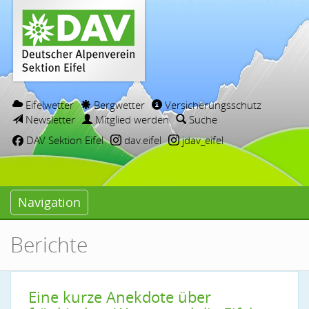
Eifelwetter
Bergwetter
Versicherungsschutz
Newsletter
Mitglied werden
Suche
DAV Sektion Eifel
dav.eifel
jdav_eifel
Navigation
Berichte
Eine kurze Anekdote über