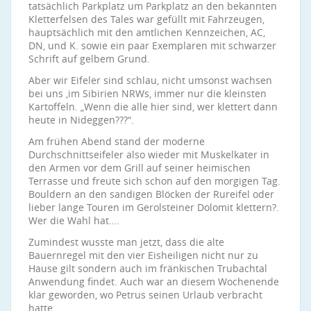
tatsächlich Parkplatz um Parkplatz an den bekannten
Kletterfelsen des Tales war gefüllt mit Fahrzeugen,
hauptsächlich mit den amtlichen Kennzeichen, AC,
DN, und K. sowie ein paar Exemplaren mit schwarzer
Schrift auf gelbem Grund.
Aber wir Eifeler sind schlau, nicht umsonst wachsen
bei uns ,im Sibirien NRWs, immer nur die kleinsten
Kartoffeln. „Wenn die alle hier sind, wer klettert dann
heute in Nideggen???“.
Am frühen Abend stand der moderne
Durchschnittseifeler also wieder mit Muskelkater in
den Armen vor dem Grill auf seiner heimischen
Terrasse und freute sich schon auf den morgigen Tag.
Bouldern an den sandigen Blöcken der Rureifel oder
lieber lange Touren im Gerolsteiner Dolomit klettern?.
Wer die Wahl hat….
Zumindest wusste man jetzt, dass die alte
Bauernregel mit den vier Eisheiligen nicht nur zu
Hause gilt sondern auch im fränkischen Trubachtal
Anwendung findet. Auch war an diesem Wochenende
klar geworden, wo Petrus seinen Urlaub verbracht
hatte.