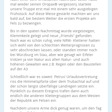
mal wieder seinen Oropax® vergessen), startete
unsere Truppe erst mal mit einem sehr ausgiebigen
Frühstück. Auf diese Weise gestärkt machten wir uns
bald auf, bei bestem Wetter die ersten Projekte am
Fels zu bezwingen.
Bis in den späten Nachmittag wurde vorgestiegen,
Klemmkeile gelegt und neue „Friends“ gefunden.
Noch war es schön ruhig, viele NRW- Kletterer hatten
sich wohl von den schlechten Wetterprognosen zu
sehr abschrecken lassen, oder standen immer noch
bei Würzburg im Stau, aber wie gesagt wir Eifeler
trotzen ja von Natur aus allen Natur- und auch
höheren Gewalten wie z.B. Regen oder den Baustellen
auf der A3.
Schließlich war es soweit: Petrus’ Urlaubsvertretung
riss die Himmels­pforte über dem Trubachtal auf und
der schon längst überfällige Land­regen setzte ein.
Pünktlich zu diesem Ereignis trafen dann auch
endlich die anderen Klettergruppen aus dem Westen
der Republik am Felsen ein.
Nachdem unsere Arme dick genug waren, um den Tag