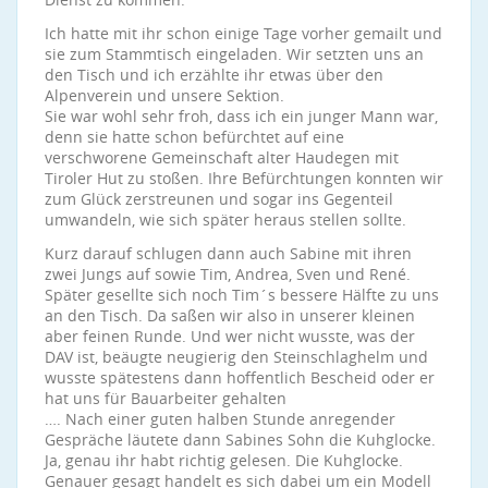
Ich hatte mit ihr schon einige Tage vorher gemailt und
sie zum Stammtisch eingeladen. Wir setzten uns an
den Tisch und ich erzählte ihr etwas über den
Alpenverein und unsere Sektion.
Sie war wohl sehr froh, dass ich ein junger Mann war,
denn sie hatte schon befürchtet auf eine
verschworene Gemeinschaft alter Haudegen mit
Tiroler Hut zu stoßen. Ihre Befürchtungen konnten wir
zum Glück zerstreunen und sogar ins Gegenteil
umwandeln, wie sich später heraus stellen sollte.
Kurz darauf schlugen dann auch Sabine mit ihren
zwei Jungs auf sowie Tim, Andrea, Sven und René.
Später gesellte sich noch Tim´s bessere Hälfte zu uns
an den Tisch. Da saßen wir also in unserer kleinen
aber feinen Runde. Und wer nicht wusste, was der
DAV ist, beäugte neugierig den Steinschlaghelm und
wusste spätestens dann hoffentlich Bescheid oder er
hat uns für Bauarbeiter gehalten
…. Nach einer guten halben Stunde anregender
Gespräche läutete dann Sabines Sohn die Kuhglocke.
Ja, genau ihr habt richtig gelesen. Die Kuhglocke.
Genauer gesagt handelt es sich dabei um ein Modell