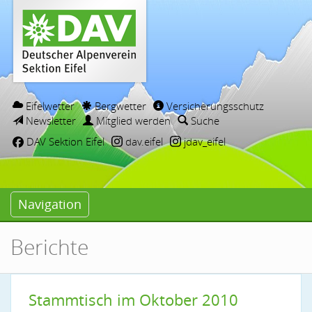
Eifelwetter
Bergwetter
Versicherungsschutz
Newsletter
Mitglied werden
Suche
DAV Sektion Eifel
dav.eifel
jdav_eifel
Navigation
Berichte
Stammtisch im Oktober 2010