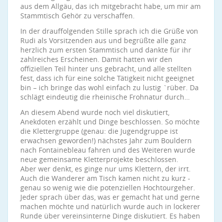
aus dem Allgäu, das ich mitgebracht habe, um mir am
Stammtisch Gehör zu verschaffen.
In der drauffolgenden Stille sprach ich die Grüße von
Rudi als Vorsitzenden aus und begrüßte alle ganz
herzlich zum ersten Stammtisch und dankte für ihr
zahlreiches Erscheinen. Damit hatten wir den
offiziellen Teil hinter uns gebracht, und alle stellten
fest, dass ich für eine solche Tätigkeit nicht geeignet
bin – ich bringe das wohl einfach zu lustig `rüber. Da
schlägt eindeutig die rheinische Frohnatur durch…
An diesem Abend wurde noch viel diskutiert,
Anekdoten erzählt und Dinge beschlossen. So möchte
die Klettergruppe (genau: die Jugendgruppe ist
erwachsen geworden!) nächstes Jahr zum Bouldern
nach Fontainebleau fahren und des Weiteren wurde
neue gemeinsame Kletterprojekte beschlossen.
Aber wer denkt, es ginge nur ums Klettern, der irrt.
Auch die Wanderer am Tisch kamen nicht zu kurz -
genau so wenig wie die potenziellen Hochtourgeher.
Jeder sprach über das, was er gemacht hat und gerne
machen möchte und natürlich wurde auch in lockerer
Runde über vereinsinterne Dinge diskutiert. Es haben