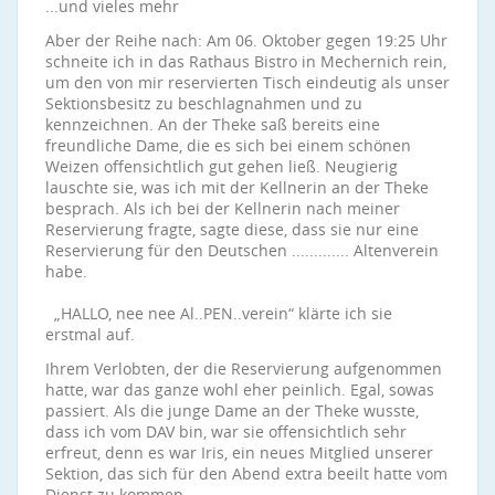
...und vieles mehr
Aber der Reihe nach: Am 06. Oktober gegen 19:25 Uhr
schneite ich in das Rathaus Bistro in Mechernich rein,
um den von mir reservierten Tisch eindeutig als unser
Sektionsbesitz zu beschlagnahmen und zu
kennzeichnen. An der Theke saß bereits eine
freundliche Dame, die es sich bei einem schönen
Weizen offensichtlich gut gehen ließ. Neugierig
lauschte sie, was ich mit der Kellnerin an der Theke
besprach. Als ich bei der Kellnerin nach meiner
Reservierung fragte, sagte diese, dass sie nur eine
Reservierung für den Deutschen ............. Altenverein
habe.
„HALLO, nee nee Al..PEN..verein“ klärte ich sie
erstmal auf.
Ihrem Verlobten, der die Reservierung aufgenommen
hatte, war das ganze wohl eher peinlich. Egal, sowas
passiert. Als die junge Dame an der Theke wusste,
dass ich vom DAV bin, war sie offensichtlich sehr
erfreut, denn es war Iris, ein neues Mitglied unserer
Sektion, das sich für den Abend extra beeilt hatte vom
Dienst zu kommen.