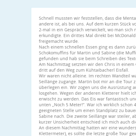
Schnell mussten wir feststellen, dass die Ment
andere ist, als bei uns. Auf dem kurzen Stück
2-mal in ein Gespräch verwickelt, wo man sic
erkundigte. Ein drittes Mal direkt bei McDonald
freigemacht wurde.
Nach einem schnellen Essen ging es dann zurück
Schokomuffins für Martin und Sabine (die Muff
gefunden und hab sie beim Schreiben des Texte
Am Nachmittag setzten wir den Chris in einem
dritt auf den Weg zum Kühtaibacherl Eisfall.
Wir waren nicht alleine. Im rechten Wandteil wa
Seillänge zugange. Martin bot mir an die Tour z
überlegen ein. Wir zogen uns die Ausrüstung 
losgehen. Wegen der anderen Kletterer hielt ich
erwischt zu werden. Das Eis war fantastisch un
unten „Noch 5 Meter!“. War ich wirklich schon 4
geeigneten Stelle um einen Standplatz zu bauen
Sabine nach. Die zweite Seillänge war steiler, 
kurzer Unsicherheit entschied ich mich auch die
An diesem Nachmittag hatten wir eine wunders
Klettermeter), es sollte die letzte große Tour 