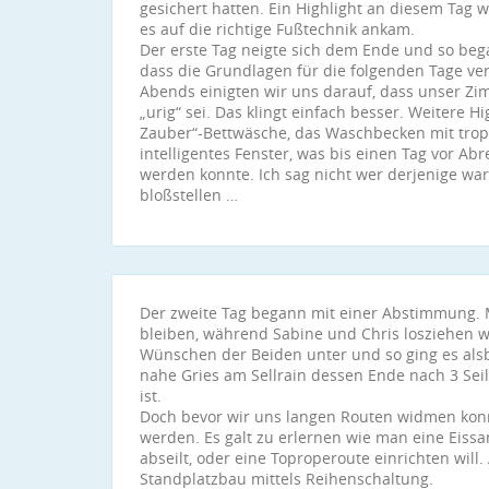
gesichert hatten. Ein Highlight an diesem Tag 
es auf die richtige Fußtechnik ankam.
Der erste Tag neigte sich dem Ende und so beg
dass die Grundlagen für die folgenden Tage ve
Abends einigten wir uns darauf, dass unser Zim
„urig“ sei. Das klingt einfach besser. Weitere H
Zauber“-Bettwäsche, das Waschbecken mit tro
intelligentes Fenster, was bis einen Tag vor Ab
werden konnte. Ich sag nicht wer derjenige war
bloßstellen …
Der zweite Tag begann mit einer Abstimmung. M
bleiben, während Sabine und Chris losziehen w
Wünschen der Beiden unter und so ging es alsbal
nahe Gries am Sellrain dessen Ende nach 3 Sei
ist.
Doch bevor wir uns langen Routen widmen kon
werden. Es galt zu erlernen wie man eine Eissa
abseilt, oder eine Toproperoute einrichten wi
Standplatzbau mittels Reihenschaltung.