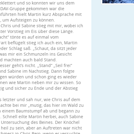
eklettert und so konnten wir uns dem
re DAV-Gruppe gekommen war die
führten hielt Martin kurz Absprache mit
n, um Aufsteigen zu können.
 Chris und Sabine stieg mit mir, wobei ich
ter Vorstieg im Eis über diese Länge.
acht“ tönte es auf einmal vom
t beflügelt stieg ich auch ein, Martin
eder Schlag saß. „Schaut, da sitzt jeder
, was mir ein Schmunzeln ins Gesicht
und machten auch bald Stand.
ser geht’s nicht. „Stand“ „Seil frei“
nd Sabine im Nachstieg. Dann folgte
eigen würden und schon ging es wieder
enen wie Martin neben mir zu wissen. So
gig und sicher zu Ende und der Abstieg
als letzter und sah nur, wie Chris auf dem
chte bei mir „mutig, das hier im Wald zu
 an einem Baumstumpf ab und begann zu
. Schnell eilte Martin herbei, auch Sabine
te Untersuchung des Beines. Der Knöchel
il zu sein, aber an Auftreten war nicht
chmerz in Chris Bein, wenn er versuchte