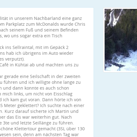
alität in unserem Nachbarland eine ganz
 vom Parkplatz zum McDonalds wurde Chris
h nach seinem Fuß und seinem Befinden
s, wo uns sogar extra ein Tisch
 ins Sellraintal, mit im Gepäck 2
ins hab ich übrigens im Auto wieder
s verputzt).
 Café in Kühtai ab und machten uns zu
r gerade eine Seilschaft in der zweiten
u führen und ich willigte ohne lange zu
an und dann konnte es auch schon
 mich links, um nicht von Eisschlag
d ich kam gut voran. Dann hörte ich von
5 Meter geklettert? Ich suchte nach einer
. Kurz darauf sicherte ich Martin und
aber das Eis war weiterhin gut. Nach
 3te und letzte Seillänge zu führen.
chöne Klettertour gemacht (3SL über 130
gewesen sein, denn am nächsten Tag war