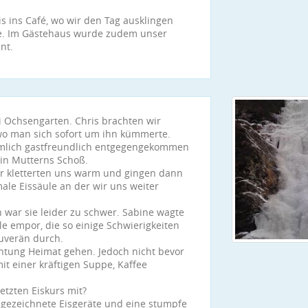
s ins Café, wo wir den Tag ausklingen
Tee. Im Gästehaus wurde zudem unser
nt.
i Ochsengarten. Chris brachten wir
wo man sich sofort um ihn kümmerte.
imlich gastfreundlich entgegengekommen
e in Mutterns Schoß.
Wir kletterten uns warm und gingen dann
male Eissäule an der wir uns weiter
h war sie leider zu schwer. Sabine wagte
e empor, die so einige Schwierigkeiten
ouverän durch.
chtung Heimat gehen. Jedoch nicht bevor
it einer kräftigen Suppe, Kaffee
etzten Eiskurs mit?
t gezeichnete Eisgeräte und eine stumpfe