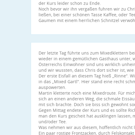
der Kurs leider schon zu Ende.
Noch bevor wir ihn vergaßen fuhren wir zu Chri
ließen, bei einer schönen Tasse Kaffee, oder 
Gaumen mit einem herrlichen Schnitzel verwöh
Der letzte Tag führte uns zum Mixedklettern be
wieder in einem gemütlichen Gasthaus unter, 
Österreichs Einwohner sind uns wirklich unhe
und wir wussten, dass Chris dort sicher ist, wi
Der erste Eisfall an diesem Tag hieß „Rinne“. 
in das „Mixed Gartl“. Hier stand eine recht sch
auspowerten.
Martin kletterte noch eine Mixedroute. Für mic
sich an einen anderen Weg, die schmale Eissäul
mit sich brachte. Doch sie biss sich gewohnt s
Gegen Mittag endete der Kurs und es sollte Ri
man den Kurs gescheit hat ausklingen lassen, m
und/oder Tee.
Was nehmen wir aus diesem, hoffentlich nicht l
Ein paar rostige Frontzacken, durch Felskontak