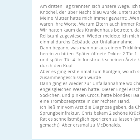
Am dritten Tag trennten sich unsere Wege. Ich
Knöchel, der über Nacht blau wurde, untersuch
Meine Mutter hatte mich immer gewarnt: „Wenn 
waren ihre Worte. Warum Eltern auch immer R
Wir hatten kaum das Krankenhaus betreten, da
Rollstuhl zugewiesen. Wieder meldete ich mic
einmal durchs Gebäude zur Unfallannahme.
Dann begann, was man nur aus einem Trickfilm 
herein zu bitten. Später öffnete Doktor 2 Tür 1
und später Tür 4. In Innsbruck scheinen Ärzte k
durch den Kopf.
Aber es ging erst einmal zum Röntgen, wo ich 
zusammengeschissen wurde.
Dann ging es wieder zur Unfallannahme wo Chr
engelsgleichen Wesen hatte. Dieser Engel ersch
Söckchen, und pinken Crocs, hatte blondes Haar
eine Trombosespritze in der rechten Hand.
Ich ließ mir vom Arzt die Diagnose geben, da C
Sprungbeinfraktur. Chris bekam 2 schöne Krüc
Rat es schnellstmöglich operieren zu lassen (am
gemacht). Aber erstmal zu McDonalds.