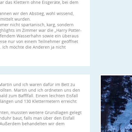
war das Klettern ohne Eisgeräte, bei dem
annen wir den Abstieg, wohl wissend,
rmittelt wurden.
mer nicht spartanisch, karg, sondern
ighlights im Zimmer war die „Harry Potter-
pfendem Wasserhahn sowie ein überaus
reise nur von einem Teilnehmer geöffnet
. Ich möchte die Anderen ja nicht
artin und ich waren dafür im Bett zu
ollten. Martin und ich ordneten uns den
d zum Bafflfall. Einem leichten Eisfall
llängen und 130 Klettermetern erreicht
nten, mussten weitere Grundlagen gelegt
nduhr baut, falls man über den Eisfall
ll. Außerdem behandelten wir dem