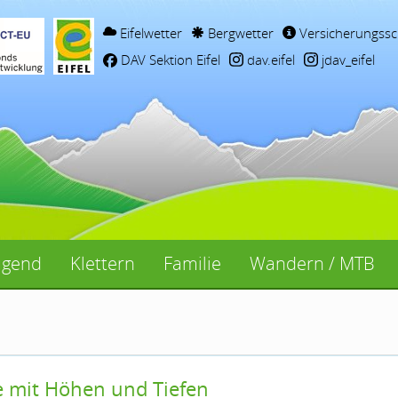
Eifelwetter
Bergwetter
Versicherungssc
DAV Sektion Eifel
dav.eifel
jdav_eifel
ugend
Klettern
Familie
Wandern / MTB
te mit Höhen und Tiefen