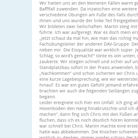
Wir hatten uns an den kleineren Fällen warm g
Bafflfall zuwenden. Da inzwischen eine weite
verschiedene Übungen am Fuße des Falls durch
ihnen und uns wurde der linke Teil freigegebe
Wir bildeten zwei Seilschaften. Martin steig mit
führte. Ich war aufgeregt. War es doch mein ers
„Jetzt schaut da mal hin, wie man das richtig m
Fachübungsleiter der anderen DAV-Gruppe. Derar
neben mir. Die Eisqualität war wirklich super. J
Schlag, so wird’s gemacht!“ tönte es von unten
zauberte. Wir stiegen schnell und sicher auf 
Standplatzbau sofort in der Praxis anwenden, bes
„Nachkommen“ und schon sicherten wir Chris u
eine kurze Lagebesprechung, wie wir weiterst
hinauf. Es war ein gutes Gefühl jemand erfahr
brachten wir auch die folgenden Seillängen zü
begann.
Leider ereignete sich hier ein Unfall. Ich ging 
Hosenboden den Hang hinabrutschte und ich da
machen“, dann fing sich Chris mit den Füßen
fluchen, dass ich es noch deutlich hören konnte
war schnell bei Chris. Martin machte eine ers
hatte was abbekommen. Die Knochen schienen he
wirklich zu denken. Immer wieder schoss der S