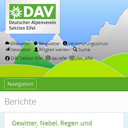
Eifelwetter
Bergwetter
Versicherungsschutz
Newsletter
Mitglied werden
Suche
DAV Sektion Eifel
dav.eifel
jdav_eifel
Navigation
Berichte
Gewitter, Nebel, Regen und