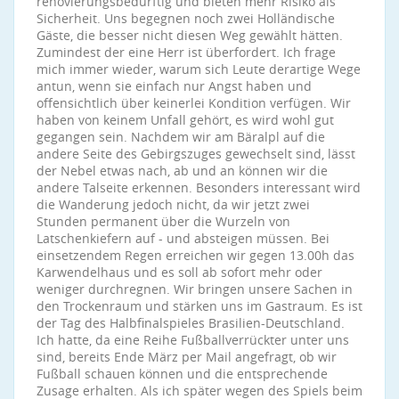
renovierungsbedürftig und bieten mehr Risiko als
Sicherheit. Uns begegnen noch zwei Holländische
Gäste, die besser nicht diesen Weg gewählt hätten.
Zumindest der eine Herr ist überfordert. Ich frage
mich immer wieder, warum sich Leute derartige Wege
antun, wenn sie einfach nur Angst haben und
offensichtlich über keinerlei Kondition verfügen. Wir
haben von keinem Unfall gehört, es wird wohl gut
gegangen sein. Nachdem wir am Bäralpl auf die
andere Seite des Gebirgszuges gewechselt sind, lässt
der Nebel etwas nach, ab und an können wir die
andere Talseite erkennen. Besonders interessant wird
die Wanderung jedoch nicht, da wir jetzt zwei
Stunden permanent über die Wurzeln von
Latschenkiefern auf - und absteigen müssen. Bei
einsetzendem Regen erreichen wir gegen 13.00h das
Karwendelhaus und es soll ab sofort mehr oder
weniger durchregnen. Wir bringen unsere Sachen in
den Trockenraum und stärken uns im Gastraum. Es ist
der Tag des Halbfinalspieles Brasilien-Deutschland.
Ich hatte, da eine Reihe Fußballverrückter unter uns
sind, bereits Ende März per Mail angefragt, ob wir
Fußball schauen können und die entsprechende
Zusage erhalten. Als ich später wegen des Spiels beim