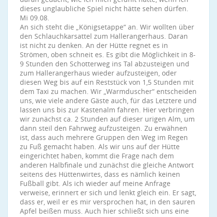
dieses unglaubliche Spiel nicht hätte sehen dürfen.
Mi 09.08.
An sich steht die „Königsetappe“ an. Wir wollten über
den Schlauchkarsattel zum Hallerangerhaus. Daran
ist nicht zu denken. An der Hütte regnet es in
Strömen, oben schneit es. Es gibt die Möglichkeit in 8-
9 Stunden den Schotterweg ins Tal abzusteigen und
zum Hallerangerhaus wieder aufzusteigen, oder
diesen Weg bis auf ein Reststück von 1,5 Stunden mit
dem Taxi zu machen. Wir „Warmduscher“ entscheiden
uns, wie viele andere Gäste auch, für das Letztere und
lassen uns bis zur Kastenalm fahren. Hier verbringen
wir zunächst ca. 2 Stunden auf dieser urigen Alm, um
dann steil den Fahrweg aufzusteigen. Zu erwähnen
ist, dass auch mehrere Gruppen den Weg im Regen
zu Fuß gemacht haben. Als wir uns auf der Hütte
eingerichtet haben, kommt die Frage nach dem
anderen Halbfinale und zunächst die gleiche Antwort
seitens des Hüttenwirtes, dass es nämlich keinen
Fußball gibt. Als ich wieder auf meine Anfrage
verweise, erinnert er sich und lenkt gleich ein. Er sagt,
dass er, weil er es mir versprochen hat, in den sauren
Apfel beißen muss. Auch hier schließt sich uns eine