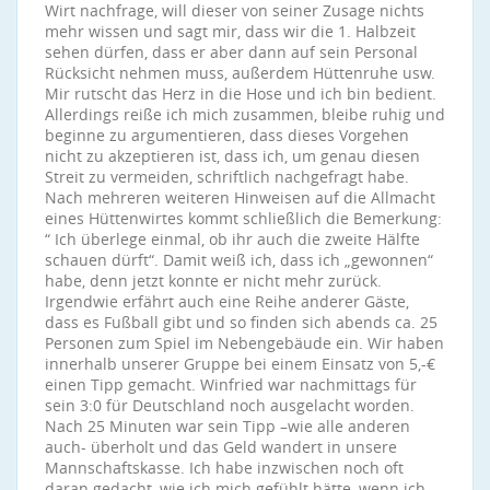
Wirt nachfrage, will dieser von seiner Zusage nichts
mehr wissen und sagt mir, dass wir die 1. Halbzeit
sehen dürfen, dass er aber dann auf sein Personal
Rücksicht nehmen muss, außerdem Hüttenruhe usw.
Mir rutscht das Herz in die Hose und ich bin bedient.
Allerdings reiße ich mich zusammen, bleibe ruhig und
beginne zu argumentieren, dass dieses Vorgehen
nicht zu akzeptieren ist, dass ich, um genau diesen
Streit zu vermeiden, schriftlich nachgefragt habe.
Nach mehreren weiteren Hinweisen auf die Allmacht
eines Hüttenwirtes kommt schließlich die Bemerkung:
“ Ich überlege einmal, ob ihr auch die zweite Hälfte
schauen dürft“. Damit weiß ich, dass ich „gewonnen“
habe, denn jetzt konnte er nicht mehr zurück.
Irgendwie erfährt auch eine Reihe anderer Gäste,
dass es Fußball gibt und so finden sich abends ca. 25
Personen zum Spiel im Nebengebäude ein. Wir haben
innerhalb unserer Gruppe bei einem Einsatz von 5,-€
einen Tipp gemacht. Winfried war nachmittags für
sein 3:0 für Deutschland noch ausgelacht worden.
Nach 25 Minuten war sein Tipp –wie alle anderen
auch- überholt und das Geld wandert in unsere
Mannschaftskasse. Ich habe inzwischen noch oft
daran gedacht, wie ich mich gefühlt hätte, wenn ich