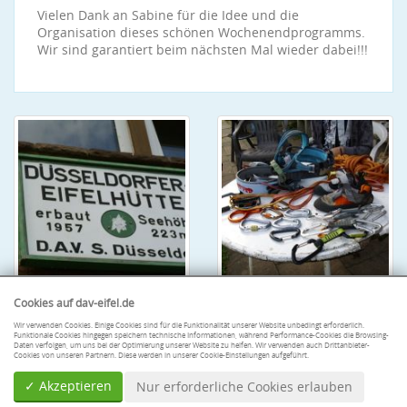
Vielen Dank an Sabine für die Idee und die
Organisation dieses schönen Wochenendprogramms.
Wir sind garantiert beim nächsten Mal wieder dabei!!!
Cookies auf dav-eifel.de
Wir verwenden Cookies. Einige Cookies sind für die Funktionalität unserer Website unbedingt erforderlich.
Funktionale Cookies hingegen speichern technische Informationen, während Performance-Cookies die Browsing-
Daten verfolgen, um uns bei der Optimierung unserer Website zu helfen. Wir verwenden auch Drittanbieter-
Cookies von unseren Partnern. Diese werden in unserer Cookie-Einstellungen aufgeführt.
✓ Akzeptieren
Nur erforderliche Cookies erlauben