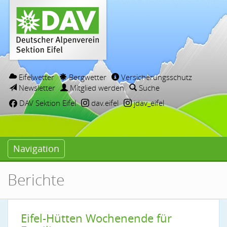
Eifelwetter
Bergwetter
Versicherungsschutz
Newsletter
Mitglied werden
Suche
DAV Sektion Eifel
dav.eifel
jdav_eifel
Navigation
Berichte
Eifel-Hütten Wochenende für