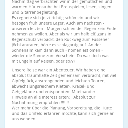
Nachmittag verbrachten wir in der gemütlichen und
warmen Hüttenstube bei Brettspielen, lesen, singen
und Gitarrenbegleitung.
Es regnete sich jetzt richtig schön ein und wir
bezogen früh unsere Lager. Auch am nächsten -
unserem letzten - Morgen schien der Regen kein Ende
nehmen zu wollen. Aber als wir um halb elf, ganz in
Regenschutz verpackt, den Rückweg zum Füssener
Jöchl antraten, hörte es schlagartig auf. An der
Sonnenalm kam dann auch - nomen est omen -
wieder die Sonne zum Vorschein. Da war doch was
mit Engeln auf Reisen, oder so???
Unsere Reise war ein Abenteuer. Wir haben eine
absolut traumhafte Zeit gemeinsam verbracht, mit viel
Gipfelglück, anstrengenden und leichten Touren,
abwechslungsreichem Kletter-, Kraxel- und
Gehgelände und entspanntem Miteinander.
Hinweis an alle Interessierten: Absolut zur
Nachahmung empfohlen !!!!!!!
Wer mehr über die Planung, Vorbereitung, die Hütte
und das Umfeld erfahren möchte, kann sich gerne an
uns wenden.