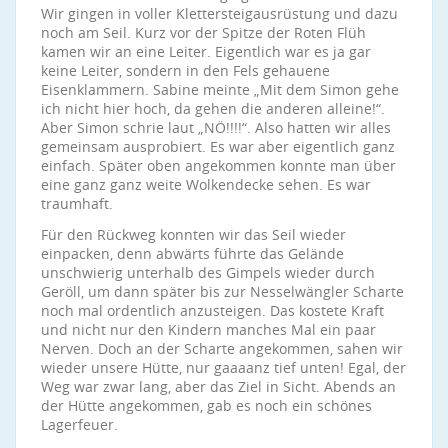
Wir gingen in voller Klettersteigausrüstung und dazu
noch am Seil. Kurz vor der Spitze der Roten Flüh
kamen wir an eine Leiter. Eigentlich war es ja gar
keine Leiter, sondern in den Fels gehauene
Eisenklammern. Sabine meinte „Mit dem Simon gehe
ich nicht hier hoch, da gehen die anderen alleine!“.
Aber Simon schrie laut „NÖ!!!!“. Also hatten wir alles
gemeinsam ausprobiert. Es war aber eigentlich ganz
einfach. Später oben angekommen konnte man über
eine ganz ganz weite Wolkendecke sehen. Es war
traumhaft.
Für den Rückweg konnten wir das Seil wieder
einpacken, denn abwärts führte das Gelände
unschwierig unterhalb des Gimpels wieder durch
Geröll, um dann später bis zur Nesselwängler Scharte
noch mal ordentlich anzusteigen. Das kostete Kraft
und nicht nur den Kindern manches Mal ein paar
Nerven. Doch an der Scharte angekommen, sahen wir
wieder unsere Hütte, nur gaaaanz tief unten! Egal, der
Weg war zwar lang, aber das Ziel in Sicht. Abends an
der Hütte angekommen, gab es noch ein schönes
Lagerfeuer.