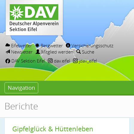
Eifelwetter
Bergwetter
Versicherungsschutz
Newsletter
Mitglied werden
Suche
DAV Sektion Eifel
dav.eifel
jdav_eifel
Navigation
Berichte
Gipfelglück & Hüttenleben