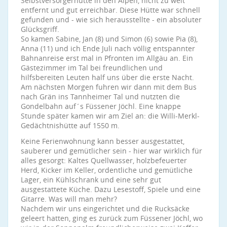
Selbstversorgerhütte in den Alpen, nicht zu weit
entfernt und gut erreichbar. Diese Hütte war schnell
gefunden und - wie sich herausstellte - ein absoluter
Glücksgriff.
So kamen Sabine, Jan (8) und Simon (6) sowie Pia (8),
Anna (11) und ich Ende Juli nach völlig entspannter
Bahnanreise erst mal in Pfronten im Allgäu an. Ein
Gästezimmer im Tal bei freundlichen und
hilfsbereiten Leuten half uns über die erste Nacht.
Am nächsten Morgen fuhren wir dann mit dem Bus
nach Grän ins Tannheimer Tal und nutzten die
Gondelbahn auf´s Füssener Jöchl. Eine knappe
Stunde später kamen wir am Ziel an: die Willi-Merkl-
Gedächtnishütte auf 1550 m.
Keine Ferienwohnung kann besser ausgestattet,
sauberer und gemütlicher sein - hier war wirklich für
alles gesorgt: Kaltes Quellwasser, holzbefeuerter
Herd, Kicker im Keller, ordentliche und gemütliche
Lager, ein Kühlschrank und eine sehr gut
ausgestattete Küche. Dazu Lesestoff, Spiele und eine
Gitarre. Was will man mehr?
Nachdem wir uns eingerichtet und die Rucksäcke
geleert hatten, ging es zurück zum Füssener Jöchl, wo