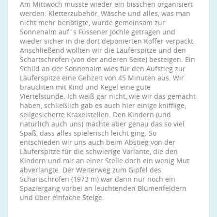
Am Mittwoch musste wieder ein bisschen organisiert
werden: Kletterzubehör, Wäsche und alles, was man
nicht mehr benötigte, wurde gemeinsam zur
Sonnenalm auf´s Füssener Jöchle getragen und
wieder sicher in die dort deponierten Koffer verpackt.
Anschließend wollten wir die Läuferspitze und den
Schartschrofen (von der anderen Seite) besteigen. Ein
Schild an der Sonnenalm wies für den Aufstieg zur
Läuferspitze eine Gehzeit von 45 Minuten aus. Wir
brauchten mit Kind und Kegel eine gute
Viertelstunde. Ich weiß gar nicht, wie wir das gemacht
haben, schließlich gab es auch hier einige knifflige,
seilgesicherte Kraxelstellen. Den Kindern (und
natürlich auch uns) machte aber genau das so viel
Spaß, dass alles spielerisch leicht ging. So
entschieden wir uns auch beim Abstieg von der
Läuferspitze für die schwierige Variante, die den
Kindern und mir an einer Stelle doch ein wenig Mut
abverlangte. Der Weiterweg zum Gipfel des
Schartschrofen (1973 m) war dann nur noch ein
Spaziergang vorbei an leuchtenden Blumenfeldern
und über einfache Steige.