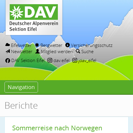
Eifelwetter
Bergwetter
Versicherungsschutz
Newsletter
Mitglied werden
Suche
DAV Sektion Eifel
dav.eifel
jdav_eifel
Navigation
Berichte
Sommerreise nach Norwegen