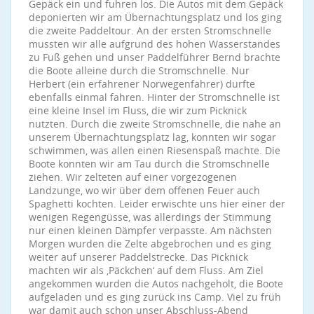
Gepäck ein und fuhren los. Die Autos mit dem Gepäck
deponierten wir am Übernachtungsplatz und los ging
die zweite Paddeltour. An der ersten Stromschnelle
mussten wir alle aufgrund des hohen Wasserstandes
zu Fuß gehen und unser Paddelführer Bernd brachte
die Boote alleine durch die Stromschnelle. Nur
Herbert (ein erfahrener Norwegenfahrer) durfte
ebenfalls einmal fahren. Hinter der Stromschnelle ist
eine kleine Insel im Fluss, die wir zum Picknick
nutzten. Durch die zweite Stromschnelle, die nahe an
unserem Übernachtungsplatz lag, konnten wir sogar
schwimmen, was allen einen Riesenspaß machte. Die
Boote konnten wir am Tau durch die Stromschnelle
ziehen. Wir zelteten auf einer vorgezogenen
Landzunge, wo wir über dem offenen Feuer auch
Spaghetti kochten. Leider erwischte uns hier einer der
wenigen Regengüsse, was allerdings der Stimmung
nur einen kleinen Dämpfer verpasste. Am nächsten
Morgen wurden die Zelte abgebrochen und es ging
weiter auf unserer Paddelstrecke. Das Picknick
machten wir als ‚Päckchen‘ auf dem Fluss. Am Ziel
angekommen wurden die Autos nachgeholt, die Boote
aufgeladen und es ging zurück ins Camp. Viel zu früh
war damit auch schon unser Abschluss-Abend