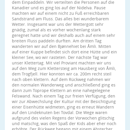
dem Einpaddeln. Wir verteilten die Personen auf die
Kanadier und es ging los auf der Nidelva. Pause
machten wir auf einem nicht zu Fuß erreichbaren
Sandstrand am Fluss. Das alles bei wunderbarem
Wetter. Insgesamt war uns der Wettergott sehr
gnädig, zumal als es vorher wochenlang stark
geregnet hatte und wir deshalb auch auf einem sehr
breiten Fluss paddeln durften. Am dritten Tag
wanderten wir auf den Bjønnehiet bei Åmli. Mitten
auf einer Kuppe befindet sich dort eine Hütte und ein
kleiner See, wo wir rasteten. Der nächste Tag war
unser Klettertag. Mit viel Proviant machten wir uns
auf den Weg zum Klettersteig am Hausberg von Åmli,
dem Trogfjell. Hier konnten wir ca. 200m recht steil
nach oben klettern. Auf dem Rückweg nahmen wir
den normalen Wanderweg und anschließend ging es
dann zum Toprope Klettern an eine nahegelegene
Felswand. Nach einem Tag zur freien Verfügung, den
wir zur Abwechslung der Kultur mit der Besichtigung
einer Eisenhütte widmeten, ging es erneut Wandern
auf den Lindeknuten bei Tovdal. Die Wege waren
aufgrund des vielen Regens der Vorwochen glitschig
und matschig, was den Spaß der Kids aber eher noch
erhöhte. Der Rückweg begann mit einem Abstecher