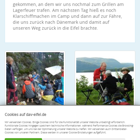
gekommen, an dem wir uns nochmal zum Grillen am
Lagerfeuer trafen. Am nächsten Tag hieß es noch
Klarschiffmachen im Camp und dann auf zur Fähre,
die uns zurück nach Dänemark und damit auf
unseren Weg zurück in die Eifel brachte.
Cookies auf dav-eifel.de
Wir verwenden Cookies. Einige Cookies sind für die Funktionalität unserer Website unbedingt erforderlich.
Funktionale Cookies hingegen speichern technische Informationen, während Performance-Cookies die Browsing-
Daten verfolgen, um uns bei der Optimierung unserer Website zu helfen. Wir verwenden auch Drittanbieter-
Cookies von unseren Partnern. Diese werden in unserer Cookie-Einstellungen aufgeführt.