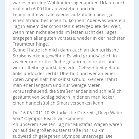
war es nun eine Wohltat im sogenannten Urlaub auch
mal nach 6:00 Uhr aufzustehen und die
Lebensmittelvorräte wieder aufzufüllen oder gar
einen Strand besuchen zu können. Aber was wäre ein
Tag in einem der schönsten Klettergebiete der Welt,
wenn man nicht abends im letzen Licht des Tages,
entgegen aller guten Vorsätze, wieder in der nächsten
Traumtour hinge.
Schnell hatte ich mich dann auch an den türkische
Straßenverkehr gewöhnt: Es wird grundsätzlich in
zweiter und dritter Reihe gefahren, in dritter und
vierter Reihe geparkt, bei jeder Gelegenheit gehupt,
links und/ oder rechts Überholt und wer an einer
roten Ampel hält, hat selbst schuld. Generell fährt
man eher langsam und nur wenige Meter
vorausschauend, die Straßenränder sind schließlich
gesäumt von Schlaglöchern in denen man locker
einen handelsüblich Smart versenken kann!
Do. 16.06 2011 10:35 türkische Ortszeit: „Deep Water
Solo“ Olympos Beach wir kommen…
An unserem zweiten Tag mit Mustafas Wagen waren
wir auf der großen Küstenstraße ins 100 km
südwestlich gelegenen Olympos unterwegs. Die