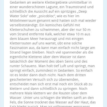
Gedanken an weitere Klettergebiete unmittelbar in
einer wunderschönen Lagune, ein Traumstrand und
schließlich die Aussicht auf ein spritziges „Deep
Water Solo“ oder „psicobloc“, wie es hier im
Mittelmeerraum genannt wird hatten sich mal wieder
verselbstständigt. Ein komisches Gefühl mit
Kletterschuhen zu schwimmen, aber der nur 50 m
vom Strand entfernte Kalk, welcher etwa 10 m aus
dem blauen Meer herausragt und mit einigen
Kletterrouten auf uns wartet, übt eine solche
Faszination aus, da kann man einfach nicht lange am
Strand liegen bleiben. Noch viel spannender als die
eigentliche Kletterei über dem Wasser ist dann
tatsächlich der Moment des oben Seins und des
runter Schauens. Man holt tief Luft und springt, man
springt einfach, zumindest in Gedanken. So einfach
ist es leider dann doch nicht. Nach dem dritten
gescheiterten Versuch sich zu überwinden,
entscheidet man sich erst mal noch ein Stück ab zu
klettern und dann schließlich zu springen. Noch
mehrere Male klettern wir die Routen über dem
Wasser. Unter uns schlagen die Wellen sanft an den
Fels, die Sonne trocknet das Wasser auf der Haut, das
Salz bleibt zurück. Man ist vollkommen entspannt.