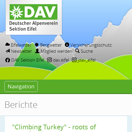
Eifelwetter
Bergwetter
Versicherungsschutz
Newsletter
Mitglied werden
Suche
DAV Sektion Eifel
dav.eifel
jdav_eifel
Navigation
Berichte
"Climbing Turkey" - roots of