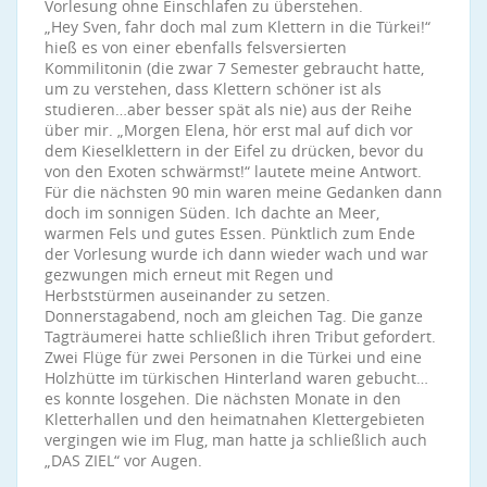
Vorlesung ohne Einschlafen zu überstehen.
„Hey Sven, fahr doch mal zum Klettern in die Türkei!“
hieß es von einer ebenfalls felsversierten
Kommilitonin (die zwar 7 Semester gebraucht hatte,
um zu verstehen, dass Klettern schöner ist als
studieren…aber besser spät als nie) aus der Reihe
über mir. „Morgen Elena, hör erst mal auf dich vor
dem Kieselklettern in der Eifel zu drücken, bevor du
von den Exoten schwärmst!“ lautete meine Antwort.
Für die nächsten 90 min waren meine Gedanken dann
doch im sonnigen Süden. Ich dachte an Meer,
warmen Fels und gutes Essen. Pünktlich zum Ende
der Vorlesung wurde ich dann wieder wach und war
gezwungen mich erneut mit Regen und
Herbststürmen auseinander zu setzen.
Donnerstagabend, noch am gleichen Tag. Die ganze
Tagträumerei hatte schließlich ihren Tribut gefordert.
Zwei Flüge für zwei Personen in die Türkei und eine
Holzhütte im türkischen Hinterland waren gebucht…
es konnte losgehen. Die nächsten Monate in den
Kletterhallen und den heimatnahen Klettergebieten
vergingen wie im Flug, man hatte ja schließlich auch
„DAS ZIEL“ vor Augen.