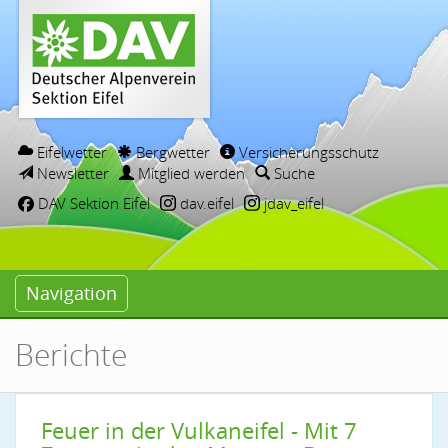
Eifelwetter
Bergwetter
Versicherungsschutz
Newsletter
Mitglied werden
Suche
DAV Sektion Eifel
dav.eifel
jdav_eifel
Navigation
Berichte
Feuer in der Vulkaneifel - Mit 7