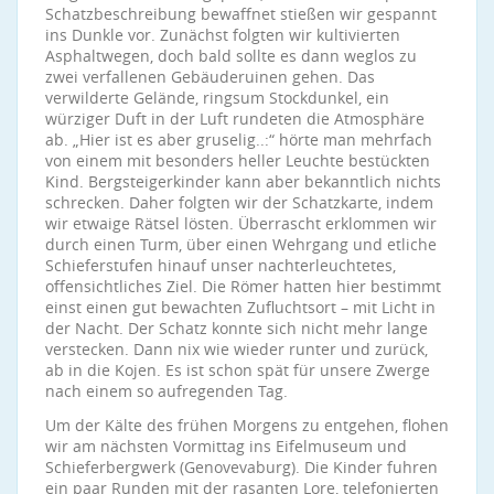
Schatzbeschreibung bewaffnet stießen wir gespannt
ins Dunkle vor. Zunächst folgten wir kultivierten
Asphaltwegen, doch bald sollte es dann weglos zu
zwei verfallenen Gebäuderuinen gehen. Das
verwilderte Gelände, ringsum Stockdunkel, ein
würziger Duft in der Luft rundeten die Atmosphäre
ab. „Hier ist es aber gruselig..:“ hörte man mehrfach
von einem mit besonders heller Leuchte bestückten
Kind. Bergsteigerkinder kann aber bekanntlich nichts
schrecken. Daher folgten wir der Schatzkarte, indem
wir etwaige Rätsel lösten. Überrascht erklommen wir
durch einen Turm, über einen Wehrgang und etliche
Schieferstufen hinauf unser nachterleuchtetes,
offensichtliches Ziel. Die Römer hatten hier bestimmt
einst einen gut bewachten Zufluchtsort – mit Licht in
der Nacht. Der Schatz konnte sich nicht mehr lange
verstecken. Dann nix wie wieder runter und zurück,
ab in die Kojen. Es ist schon spät für unsere Zwerge
nach einem so aufregenden Tag.
Um der Kälte des frühen Morgens zu entgehen, flohen
wir am nächsten Vormittag ins Eifelmuseum und
Schieferbergwerk (Genovevaburg). Die Kinder fuhren
ein paar Runden mit der rasanten Lore, telefonierten