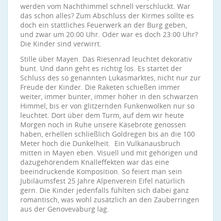
werden vom Nachthimmel schnell verschluckt. War
das schon alles? Zum Abschluss der Kirmes sollte es
doch ein stattliches Feuerwerk an der Burg geben,
und zwar um 20:00 Uhr. Oder war es doch 23:00 Uhr?
Die Kinder sind verwirrt.
Stille über Mayen. Das Riesenrad leuchtet dekorativ
bunt. Und dann geht es richtig los. Es startet der
Schluss des so genannten Lukasmarktes, nicht nur zur
Freude der Kinder. Die Raketen schießen immer
weiter, immer bunter, immer höher in den schwarzen
Himmel, bis er von glitzernden Funkenwolken nur so
leuchtet. Dort über dem Turm, auf dem wir heute
Morgen noch in Ruhe unsere Käsebrote genossen
haben, erhellen schließlich Goldregen bis an die 100
Meter hoch die Dunkelheit. Ein Vulkanausbruch
mitten in Mayen eben. Visuell und mit gehörigen und
dazugehörendem Knalleffekten war das eine
beeindruckende Komposition. So feiert man sein
Jubiläumsfest 25 Jahre Alpenverein Eifel natürlich
gern. Die Kinder jedenfalls fühlten sich dabei ganz
romantisch, was wohl zusätzlich an den Zauberringen
aus der Genovevaburg lag.