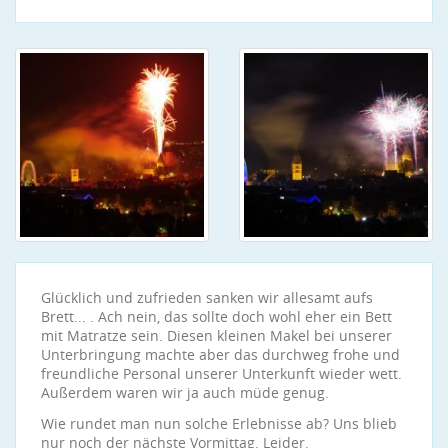
Glücklich und zufrieden sanken wir allesamt aufs
Brett... . Ach nein, das sollte doch wohl eher ein Bett
mit Matratze sein. Diesen kleinen Makel bei unserer
Unterbringung machte aber das durchweg frohe und
freundliche Personal unserer Unterkunft wieder wett.
Außerdem waren wir ja auch müde genug.
Wie rundet man nun solche Erlebnisse ab? Uns blieb
nur noch der nächste Vormittag. Leider.