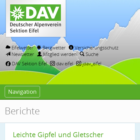
Eifelwetter
Bergwetter
Versicherungsschutz
Newsletter
Mitglied werden
Suche
DAV Sektion Eifel
dav.eifel
jdav_eifel
Navigation
Berichte
Leichte Gipfel und Gletscher