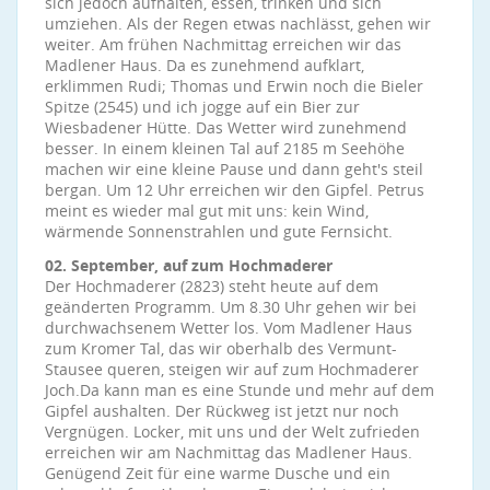
sich jedoch aufhalten, essen, trinken und sich
umziehen. Als der Regen etwas nachlässt, gehen wir
weiter. Am frühen Nachmittag erreichen wir das
Madlener Haus. Da es zunehmend aufklart,
erklimmen Rudi; Thomas und Erwin noch die Bieler
Spitze (2545) und ich jogge auf ein Bier zur
Wiesbadener Hütte. Das Wetter wird zunehmend
besser. In einem kleinen Tal auf 2185 m Seehöhe
machen wir eine kleine Pause und dann geht's steil
bergan. Um 12 Uhr erreichen wir den Gipfel. Petrus
meint es wieder mal gut mit uns: kein Wind,
wärmende Sonnenstrahlen und gute Fernsicht.
02. September, auf zum Hochmaderer
Der Hochmaderer (2823) steht heute auf dem
geänderten Programm. Um 8.30 Uhr gehen wir bei
durchwachsenem Wetter los. Vom Madlener Haus
zum Kromer Tal, das wir oberhalb des Vermunt-
Stausee queren, steigen wir auf zum Hochmaderer
Joch.Da kann man es eine Stunde und mehr auf dem
Gipfel aushalten. Der Rückweg ist jetzt nur noch
Vergnügen. Locker, mit uns und der Welt zufrieden
erreichen wir am Nachmittag das Madlener Haus.
Genügend Zeit für eine warme Dusche und ein