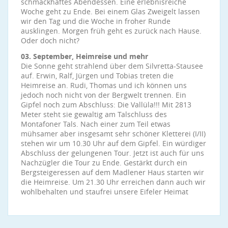
schmackhaftes Abendessen. Eine erlebnisreiche
Woche geht zu Ende. Bei einem Glas Zweigelt lassen
wir den Tag und die Woche in froher Runde
ausklingen. Morgen früh geht es zurück nach Hause.
Oder doch nicht?
03. September, Heimreise und mehr
Die Sonne geht strahlend über dem Silvretta-Stausee
auf. Erwin, Ralf, Jürgen und Tobias treten die
Heimreise an. Rudi, Thomas und ich können uns
jedoch noch nicht von der Bergwelt trennen. Ein
Gipfel noch zum Abschluss: Die Vallüla!!! Mit 2813
Meter steht sie gewaltig am Talschluss des
Montafoner Tals. Nach einer zum Teil etwas
mühsamer aber insgesamt sehr schöner Kletterei (I/II)
stehen wir um 10.30 Uhr auf dem Gipfel. Ein würdiger
Abschluss der gelungenen Tour. Jetzt ist auch für uns
Nachzügler die Tour zu Ende. Gestärkt durch ein
Bergsteigeressen auf dem Madlener Haus starten wir
die Heimreise. Um 21.30 Uhr erreichen dann auch wir
wohlbehalten und staufrei unsere Eifeler Heimat