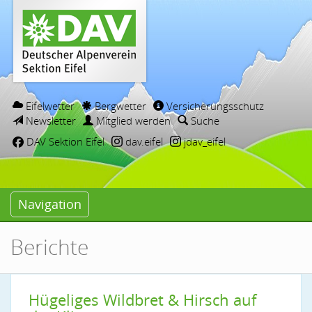
Eifelwetter
Bergwetter
Versicherungsschutz
Newsletter
Mitglied werden
Suche
DAV Sektion Eifel
dav.eifel
jdav_eifel
Navigation
Berichte
Hügeliges Wildbret & Hirsch auf