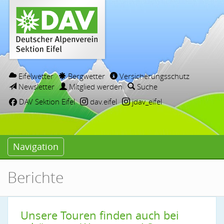
Eifelwetter
Bergwetter
Versicherungsschutz
Newsletter
Mitglied werden
Suche
DAV Sektion Eifel
dav.eifel
jdav_eifel
Navigation
Berichte
Unsere Touren finden auch bei