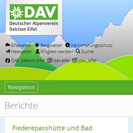
Eifelwetter
Bergwetter
Versicherungsschutz
Newsletter
Mitglied werden
Suche
DAV Sektion Eifel
dav.eifel
jdav_eifel
Navigation
Berichte
Fiederepasshütte und Bad