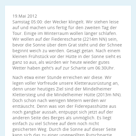
19.Mai 2012
Samstag 05:00: der Wecker klingelt. Wir stehen leise
auf und machen uns fertig für den zweiten Tag der
Tour. Einige im Winterraum wollen länger schlafen.
Wir wollen auf der Fiederescharte (2214m NN) sein,
bevor die Sonne über dem Grat steht und der Schnee
beginnt weich zu werden. Gesagt getan. Nach einem
kleinen Frühstück vor der Hütte in der Sonne sieht es
ganz so aus, als würden wir heute wieder gutes
Wetter haben geht's auf zur Scharte um 06:30Uhr.
Nach etwa einer Stunde erreichen wir diese. Wir
legen voller Vorfreude unsere Kletterausrüstung an,
denn unser heutiges Ziel sind der Mindelheimer
Klettersteig und die Mindelheimer Hütte (2013m NN).
Doch schon nach wenigen Metern werden wir
enttäuscht. Denn was von der Fiderepasshütte aus
noch gangbar aussah, entpuppt sich jetzt auf der
anderen Seite des Berges als unmöglich. Es liegt
einfach zu viel Schnee auf dem noch nicht
gesicherten Weg. Durch die Sonne auf dieser Seite
kann sich das zu einer ungewollten Rutschpartie