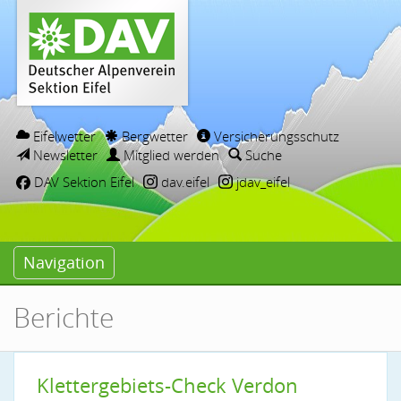
Eifelwetter
Bergwetter
Versicherungsschutz
Newsletter
Mitglied werden
Suche
DAV Sektion Eifel
dav.eifel
jdav_eifel
Navigation
Berichte
Klettergebiets-Check Verdon